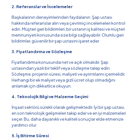
2. Referanslar ve İncelemeler
Başkalarının deneyimlerinden faydalanın. Şap ustası
hakkında referanslar alın veya çevrimiçi incelemeleri kontrol
edin. Müşteri geri bildirimleri, bir ustanın iş kalitesi ve müşteri
memnuniyeti konusunda size bilgi sağlayabilir. Olumlu geri
bildirimler, güvenilir bir şap ustasını işaret eder.
3. Fiyatlandırma ve Sözleşme
Fiyatlandırma konusunda net ve açık olmalıdır. Şap
ustasından yazılı bir teklif veya sözleşme talep edin.
Sözleşme, projenin süresi, maliyeti ve ayrıntılarını içermelidir.
Herhangi bir ek maliyet veya gizli ücret olup olmadığını
anlamak için dikkatlice okuyun.
4. Teknolojik Bilgi ve Malzeme Seçimi
İnşaat sektörü sürekli olarak gelişmektedir. İyi bir şap ustası,
en son teknolojik gelişmeleri takip eder ve en iyi malzemeleri
seçer. Bu, daha dayanıklı ve kaliteli sonuçlar elde etmenize
yardımcı olur.
5. İş Bitirme Süresi