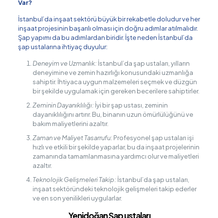
Var?
İstanbul’da inşaat sektörü büyük bir rekabetle doludur ve her
inşaat projesinin başarılı olması için doğru adımlar atılmalıdır.
Şap yapımı da bu adımlardan biridir. İşte neden İstanbul’da
şap ustalarına ihtiyaç duyulur:
Deneyim ve Uzmanlık:
İstanbul’da şap ustaları, yılların
deneyimine ve zemin hazırlığı konusundaki uzmanlığa
sahiptir. İhtiyaca uygun malzemeleri seçmek ve düzgün
bir şekilde uygulamak için gereken becerilere sahiptirler.
Zeminin Dayanıklılığı:
İyi bir şap ustası, zeminin
dayanıklılığını artırır. Bu, binanın uzun ömürlülüğünü ve
bakım maliyetlerini azaltır.
Zaman ve Maliyet Tasarrufu:
Profesyonel şap ustaları işi
hızlı ve etkili bir şekilde yaparlar, bu da inşaat projelerinin
zamanında tamamlanmasına yardımcı olur ve maliyetleri
azaltır.
Teknolojik Gelişmeleri Takip:
İstanbul’da şap ustaları,
inşaat sektöründeki teknolojik gelişmeleri takip ederler
ve en son yenilikleri uygularlar.
Yenidoğan Şap ustaları