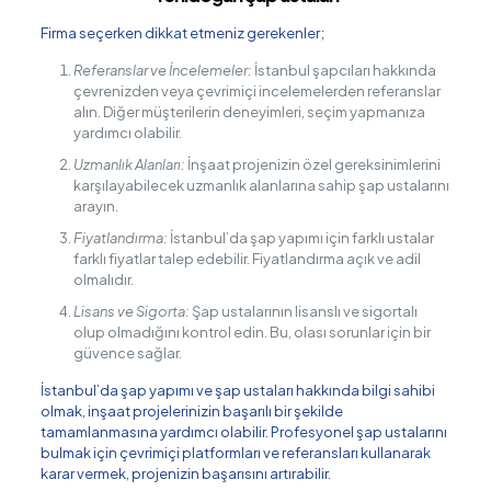
Firma seçerken dikkat etmeniz gerekenler;
Referanslar ve İncelemeler:
İstanbul şapcıları hakkında
çevrenizden veya çevrimiçi incelemelerden referanslar
alın. Diğer müşterilerin deneyimleri, seçim yapmanıza
yardımcı olabilir.
Uzmanlık Alanları:
İnşaat projenizin özel gereksinimlerini
karşılayabilecek uzmanlık alanlarına sahip şap ustalarını
arayın.
Fiyatlandırma:
İstanbul’da şap yapımı için farklı ustalar
farklı fiyatlar talep edebilir. Fiyatlandırma açık ve adil
olmalıdır.
Lisans ve Sigorta:
Şap ustalarının lisanslı ve sigortalı
olup olmadığını kontrol edin. Bu, olası sorunlar için bir
güvence sağlar.
İstanbul’da şap yapımı ve şap ustaları hakkında bilgi sahibi
olmak, inşaat projelerinizin başarılı bir şekilde
tamamlanmasına yardımcı olabilir. Profesyonel şap ustalarını
bulmak için çevrimiçi platformları ve referansları kullanarak
karar vermek, projenizin başarısını artırabilir.