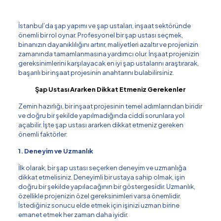
İstanbul’da şap yapımı ve şap ustaları, inşaat sektöründe
önemli bir rol oynar. Profesyonel bir şap ustası seçmek,
binanızın dayanıklılığını artırır, maliyetleri azaltır ve projenizin
zamanında tamamlanmasına yardımcı olur. İnşaat projenizin
gereksinimlerini karşılayacak en iyi şap ustalarını araştırarak,
başarılı bir inşaat projesinin anahtarını bulabilirsiniz.
Şap Ustası Ararken Dikkat Etmeniz Gerekenler
Zemin hazırlığı, bir inşaat projesinin temel adımlarından biridir
ve doğru bir şekilde yapılmadığında ciddi sorunlara yol
açabilir. İşte şap ustası ararken dikkat etmeniz gereken
önemli faktörler:
1. Deneyim ve Uzmanlık
İlk olarak, bir şap ustası seçerken deneyim ve uzmanlığa
dikkat etmelisiniz. Deneyimli bir ustaya sahip olmak, işin
doğru bir şekilde yapılacağının bir göstergesidir. Uzmanlık,
özellikle projenizin özel gereksinimleri varsa önemlidir.
İstediğiniz sonucu elde etmek için işinizi uzman birine
emanet etmek her zaman daha iyidir.