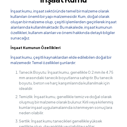
İnşaat kumu, inşaat sektöründe temel bir malzeme olarak
kullanılan önemli bir yapı malzemesidir. Kum, doğal olarak
oluşan bir malzeme olup, çeşitli işlemlerden geçirilerek inşaat
alanlarında kullanılmaktadır. Bu makalede, inşaat kumunun
özellikleri, kullanım alanları ve önemi hakkında detaylı bilgiler
sunacağız.
İnşaat Kumunun Özellikleri
İnşaat kumu, çeşitli kaynaklardan elde edilebilen doğal bir
malzemedir. Temel özellikleri şunlardır:
Tanecik Boyutu: İnşaat kumu, genellikle 0.2 mm ile 4.75
mm arasındaki tanecik boyutlarına sahiptir. Bu tanecik
boyutu, beton ve harç karışımlarında kullanılmak için
idealdir.
Temizlik: İnşaat kumu, genellikle temiz ve doğal olarak
oluşmuş bir malzeme olarak bulunur. Kirli veya kirlenmiş
kumlar inşaat uygulamalarında istenmeyen sonuçlara
neden olabilir.
Sertlik: İnşaat kumu tanecikleri genellikle yüksek
sertlikte olup, dayanıklılık ve stabilite sağlar.