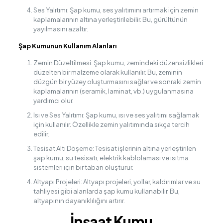
Ses Yalıtımı: Şap kumu, ses yalıtımını artırmak için zemin
kaplamalarının altına yerleştirilebilir. Bu, gürültünün
yayılmasını azaltır.
Şap Kumunun Kullanım Alanları
Zemin Düzeltilmesi: Şap kumu, zemindeki düzensizlikleri
düzelten bir malzeme olarak kullanılır. Bu, zeminin
düzgün bir yüzey oluşturmasını sağlar ve sonraki zemin
kaplamalarının (seramik, laminat, vb.) uygulanmasına
yardımcı olur.
Isı ve Ses Yalıtımı: Şap kumu, ısı ve ses yalıtımı sağlamak
için kullanılır. Özellikle zemin yalıtımında sıkça tercih
edilir.
Tesisat Altı Döşeme: Tesisat işlerinin altına yerleştirilen
şap kumu, su tesisatı, elektrik kablolaması ve ısıtma
sistemleri için bir taban oluşturur.
Altyapı Projeleri: Altyapı projeleri, yollar, kaldırımlar ve su
tahliyesi gibi alanlarda şap kumu kullanabilir. Bu,
altyapının dayanıklılığını artırır.
İnşaat Kumu