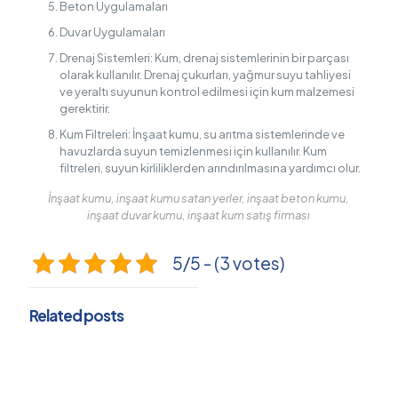
Beton Uygulamaları
Duvar Uygulamaları
Drenaj Sistemleri: Kum, drenaj sistemlerinin bir parçası
olarak kullanılır. Drenaj çukurları, yağmur suyu tahliyesi
ve yeraltı suyunun kontrol edilmesi için kum malzemesi
gerektirir.
Kum Filtreleri: İnşaat kumu, su arıtma sistemlerinde ve
havuzlarda suyun temizlenmesi için kullanılır. Kum
filtreleri, suyun kirliliklerden arındırılmasına yardımcı olur.
İnşaat kumu, inşaat kumu satan yerler, inşaat beton kumu,
inşaat duvar kumu, inşaat kum satış firması
5/5 - (3 votes)
Related posts