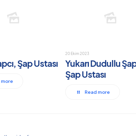
20 Ekim 2023
apcı, Şap Ustası
Yukarı Dudullu Şap
Şap Ustası
 more
Read more