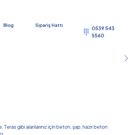
Blog
Sipariş Hattı
0539 543
5560
 Teras gibi alanlarınız için beton, şap, hazır beton
iz.