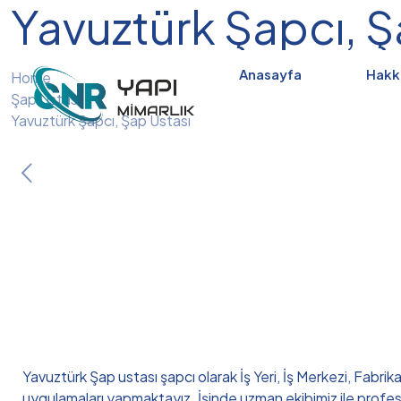
Yavuztürk Şapcı, Ş
Anasayfa
Hakk
Home
Şap Ustası
Yavuztürk Şapcı, Şap Ustası
Yavuztürk Şap ustası şapcı olarak İş Yeri, İş Merkezi, Fabrik
uygulamaları yapmaktayız. İşinde uzman ekibimiz ile profe