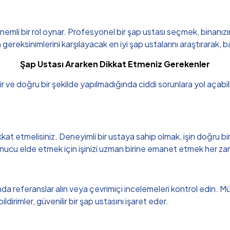
li bir rol oynar. Profesyonel bir şap ustası seçmek, binanızın day
ksinimlerini karşılayacak en iyi şap ustalarını araştırarak, başar
Şap Ustası Ararken Dikkat Etmeniz Gerekenler
idir ve doğru bir şekilde yapılmadığında ciddi sorunlara yol açab
at etmelisiniz. Deneyimli bir ustaya sahip olmak, işin doğru bir 
sonucu elde etmek için işinizi uzman birine emanet etmek her za
referanslar alın veya çevrimiçi incelemeleri kontrol edin. Müşteri
dirimler, güvenilir bir şap ustasını işaret eder.