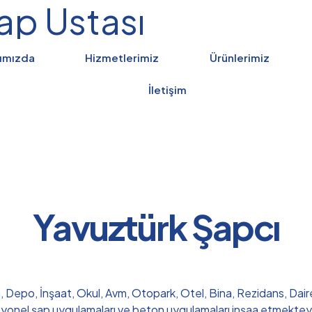
ap Ustası
ımızda
Hizmetlerimiz
Ürünlerimiz
İletişim
Yavuztürk Şapcı
a, Depo, İnşaat, Okul, Avm, Otopark, Otel, Bina, Rezidans, Daire,
syonel şap uygulamaları ve beton uygulamaları inşaa etmektey