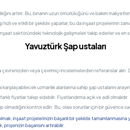
ılığını artırır. Bu, binanın uzun ömürlülüğünü ve bakım maliyetlerin
i hızlı ve etkili bir şekilde yaparlar, bu da inşaat projelerinin 
inşaat sektöründeki teknolojik gelişmeleri takip ederler ve en so
Yavuztürk Şap ustaları
da çevrenizden veya çevrimiçi incelemelerden referanslar alın.
i karşılayabilecek uzmanlık alanlarına sahip şap ustalarını arayın
arklı fiyatlar talep edebilir. Fiyatlandırma açık ve adil olmalıdır.
lup olmadığını kontrol edin. Bu, olası sorunlar için bir güvence sa
olmak, inşaat projelerinizin başarılı bir şekilde tamamlanmasına y
projenizin başarısını artırabilir.