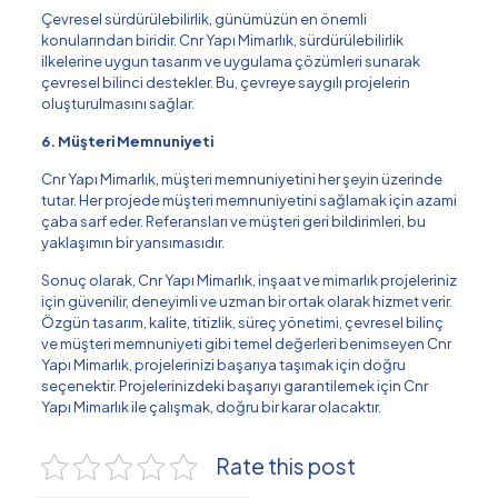
Çevresel sürdürülebilirlik, günümüzün en önemli
konularından biridir. Cnr Yapı Mimarlık, sürdürülebilirlik
ilkelerine uygun tasarım ve uygulama çözümleri sunarak
çevresel bilinci destekler. Bu, çevreye saygılı projelerin
oluşturulmasını sağlar.
6. Müşteri Memnuniyeti
Cnr Yapı Mimarlık, müşteri memnuniyetini her şeyin üzerinde
tutar. Her projede müşteri memnuniyetini sağlamak için azami
çaba sarf eder. Referansları ve müşteri geri bildirimleri, bu
yaklaşımın bir yansımasıdır.
Sonuç olarak, Cnr Yapı Mimarlık, inşaat ve mimarlık projeleriniz
için güvenilir, deneyimli ve uzman bir ortak olarak hizmet verir.
Özgün tasarım, kalite, titizlik, süreç yönetimi, çevresel bilinç
ve müşteri memnuniyeti gibi temel değerleri benimseyen Cnr
Yapı Mimarlık, projelerinizi başarıya taşımak için doğru
seçenektir. Projelerinizdeki başarıyı garantilemek için Cnr
Yapı Mimarlık ile çalışmak, doğru bir karar olacaktır.
Rate this post