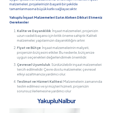
malzemeleri, projelerinizin başarılı bir şekilde
tamamlanmasına büyük katkı sağlayacaktır.
Yakuplu İnşaat Malzemeleri Satın Alırken Dikkat Etmeniz
Gerekenler
Kalite ve Dayanıklılık
: İnşaat malzemeleri, projenizin
uzun vadeli başarısı için kritik öneme sahiptir. Kaliteli
malzemeler, yapılarınızın dayanıklılığını artırır.
Fiyat ve Bütçe
: İnşaat malzemelerinin maliyeti,
projenizin bütçesini etkiler. Bu nedenle, bütçenize
uygun seçenekleri değerlendirmek önemlidir.
Çevresel Uyumluluk
: Sürdürülebilir inşaat malzemeleri
tercih edilmelidir. Çevre dostu malzemeler, çevresel
etkiyi azaltmanıza yardımcı olur.
Teslimat ve Hizmet Kalitesi
: Malzemelerin zamanında
teslim edilmesi ve iyi müşteri hizmeti, projenizin
sorunsuz ilerlemesine yardımcı olur
YakupluNalbur