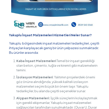
Yakuplu İnşaat Malzemeleri Hizmetleri Neler Sunar?
Yakuplu bölgesindeki inşaat malzemeleri tedarikçileri, çeşitli
ihtiyaçları karşılayacak geniş bir ürün yelpazesi sunmaktadır.
Bu ürünler arasında:
Kaba İnşaat Malzemeleri
Temel bir inşaat gerekliliği
olan beton, çimento, tuğla ve kiremit gibi malzemelerin
temini.
İzolasyon Malzemeleri
: Yalıtımın projelerdeki önemi
göz önüne alındığında, yüksek kaliteli izolasyon
malzemeleri seçimi büyük bir önem taşır. Yakuplu
tedarikçiler, bu alanda çeşitli seçenekler sunar.
Alçıpan Malzemeleri:
İşçilik süreçlerini kolaylaştırmak
için gerekli ekipmanlar, Yakuplu inşaat malzemeleri
sağlayıcıları tarafından sunulmaktadır. ( Duvar U, Duvar