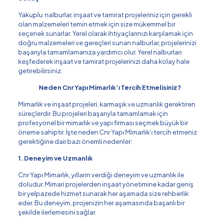
Yakuplu nalburlar, inşaat ve tamirat projeleriniz için gerekli
olan malzemeleri temin etmek için size mükemmel bir
seçenek sunarlar. Yerel olarak ihtiyaçlarınızı karşılamak için
doğru malzemeleri ve gereçleri sunan nalburlar, projelerinizi
başarıyla tamamlamanıza yardımcı olur. Yerel nalburları
keşfederek inşaat ve tamirat projelerinizi daha kolay hale
getirebilirsiniz.
Neden Cnr Yapı Mimarlık’ı Tercih Etmelisiniz?
Mimarlık ve inşaat projeleri, karmaşık ve uzmanlık gerektiren
süreçlerdir. Bu projeleri başarıyla tamamlamak için
profesyonel bir mimarlık ve yapı firması seçmek büyük bir
öneme sahiptir. İşte neden Cnr Yapı Mimarlık’ı tercih etmeniz
gerektiğine dair bazı önemli nedenler:
1. Deneyim ve Uzmanlık
Cnr Yapı Mimarlık, yılların verdiği deneyim ve uzmanlık ile
doludur. Mimari projelerden inşaat yönetimine kadar geniş
bir yelpazede hizmet sunarak her aşamada size rehberlik
eder. Bu deneyim, projenizin her aşamasında başarılı bir
şekilde ilerlemesini sağlar.