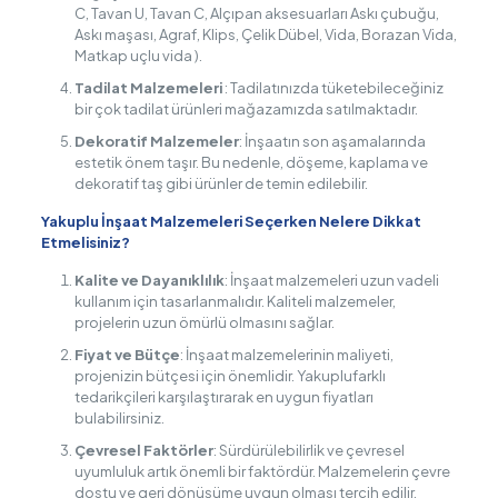
C, Tavan U, Tavan C, Alçıpan aksesuarları Askı çubuğu,
Askı maşası, Agraf, Klips, Çelik Dübel, Vida, Borazan Vida,
Matkap uçlu vida ).
Tadilat Malzemeleri
: Tadilatınızda tüketebileceğiniz
bir çok tadilat ürünleri mağazamızda satılmaktadır.
Dekoratif Malzemeler
: İnşaatın son aşamalarında
estetik önem taşır. Bu nedenle, döşeme, kaplama ve
dekoratif taş gibi ürünler de temin edilebilir.
Yakuplu İnşaat Malzemeleri Seçerken Nelere Dikkat
Etmelisiniz?
Kalite ve Dayanıklılık
: İnşaat malzemeleri uzun vadeli
kullanım için tasarlanmalıdır. Kaliteli malzemeler,
projelerin uzun ömürlü olmasını sağlar.
Fiyat ve Bütçe
: İnşaat malzemelerinin maliyeti,
projenizin bütçesi için önemlidir. Yakuplufarklı
tedarikçileri karşılaştırarak en uygun fiyatları
bulabilirsiniz.
Çevresel Faktörler
: Sürdürülebilirlik ve çevresel
uyumluluk artık önemli bir faktördür. Malzemelerin çevre
dostu ve geri dönüşüme uygun olması tercih edilir.