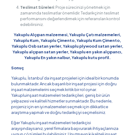
Teslimat Süreleri
: Proje sürecinizi yönetmek için
zamanında teslimatlar önemlidir. Tedarikçinin teslimat
performansını değerlendirmek için referansları kontrol
edebilirsiniz.
Yakuplu Alçıpan malzemesi, Yakuplu Çatı malzemeleri,
Yakuplu Kum, Yakuplu Çimento, Yakuplu Kum Çimento,
Yakuplu Osb satan yerler, Yakuplu plywood satan yerler,
Yakuplu alçıpan satan yerler, Yakuplu en yakın alçıpancı,
Yakuplu En yakın nalbur, Yakuplu kutu profil.
Sonuç
Yakuplu, İstanbul’da inşaat projeleri için ideal bir konumda
bulunmaktadır. Ancak başarılı bir inşaat projesi için doğru
inşaat malzemelerini seçmek kritik bir rol oynar.
Yakupluinşaat malzemeleri tedarikçileri, geniş bir ürün
yelpazesi ve kaliteli hizmetler sunmaktadır. Bu nedenle,
projeniz için en iyi malzemeleri seçmek için dikkatlice
araştırma yapmalı ve doğru tedarikçiyi seçmelisiniz.
Eğer Yakuplu inşaat malzemeleri tedarikçisi
arayışındaysanız, yerel firmalara başvurarak ihtiyaçlarınıza
uygun çözümleri bulabilirsiniz. Unutmayın ki kaliteli inşaat