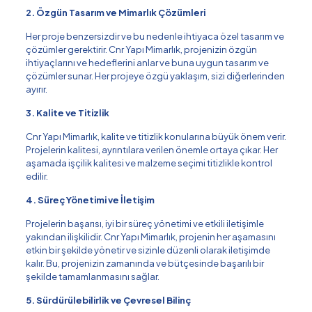
2. Özgün Tasarım ve Mimarlık Çözümleri
Her proje benzersizdir ve bu nedenle ihtiyaca özel tasarım ve
çözümler gerektirir. Cnr Yapı Mimarlık, projenizin özgün
ihtiyaçlarını ve hedeflerini anlar ve buna uygun tasarım ve
çözümler sunar. Her projeye özgü yaklaşım, sizi diğerlerinden
ayırır.
3. Kalite ve Titizlik
Cnr Yapı Mimarlık, kalite ve titizlik konularına büyük önem verir.
Projelerin kalitesi, ayrıntılara verilen önemle ortaya çıkar. Her
aşamada işçilik kalitesi ve malzeme seçimi titizlikle kontrol
edilir.
4. Süreç Yönetimi ve İletişim
Projelerin başarısı, iyi bir süreç yönetimi ve etkili iletişimle
yakından ilişkilidir. Cnr Yapı Mimarlık, projenin her aşamasını
etkin bir şekilde yönetir ve sizinle düzenli olarak iletişimde
kalır. Bu, projenizin zamanında ve bütçesinde başarılı bir
şekilde tamamlanmasını sağlar.
5. Sürdürülebilirlik ve Çevresel Bilinç