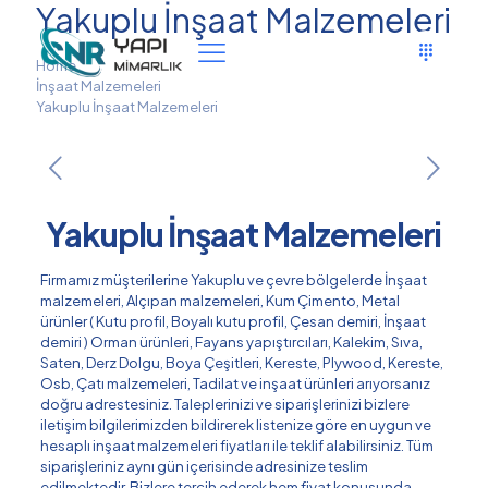
Yakuplu İnşaat Malzemeleri
Home
İnşaat Malzemeleri
Yakuplu İnşaat Malzemeleri
Yakuplu İnşaat Malzemeleri
Firmamız müşterilerine Yakuplu ve çevre bölgelerde İnşaat
malzemeleri, Alçıpan malzemeleri, Kum Çimento, Metal
ürünler ( Kutu profil, Boyalı kutu profil, Çesan demiri, İnşaat
demiri ) Orman ürünleri, Fayans yapıştırcıları, Kalekim, Sıva,
Saten, Derz Dolgu, Boya Çeşitleri, Kereste, Plywood, Kereste,
Osb, Çatı malzemeleri, Tadilat ve inşaat ürünleri arıyorsanız
doğru adrestesiniz. Taleplerinizi ve siparişlerinizi bizlere
iletişim bilgilerimizden bildirerek listenize göre en uygun ve
hesaplı inşaat malzemeleri fiyatları ile teklif alabilirsiniz. Tüm
siparişleriniz aynı gün içerisinde adresinize teslim
edilmektedir. Bizlere tercih ederek hem fiyat konusunda