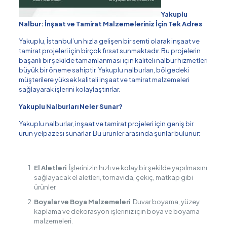
Yakuplu
Nalbur: İnşaat ve Tamirat Malzemeleriniz İçin Tek Adres
Yakuplu, İstanbul’un hızla gelişen bir semti olarak inşaat ve
tamirat projeleri için birçok fırsat sunmaktadır. Bu projelerin
başarılı bir şekilde tamamlanması için kaliteli nalbur hizmetleri
büyük bir öneme sahiptir. Yakuplu nalburları, bölgedeki
müşterilere yüksek kaliteli inşaat ve tamirat malzemeleri
sağlayarak işlerini kolaylaştırırlar.
Yakuplu Nalburları Neler Sunar?
Yakuplu nalburlar, inşaat ve tamirat projeleri için geniş bir
ürün yelpazesi sunarlar. Bu ürünler arasında şunlar bulunur:
El Aletleri
: İşlerinizin hızlı ve kolay bir şekilde yapılmasını
sağlayacak el aletleri, tornavida, çekiç, matkap gibi
ürünler.
Boyalar ve Boya Malzemeleri
: Duvar boyama, yüzey
kaplama ve dekorasyon işleriniz için boya ve boyama
malzemeleri.