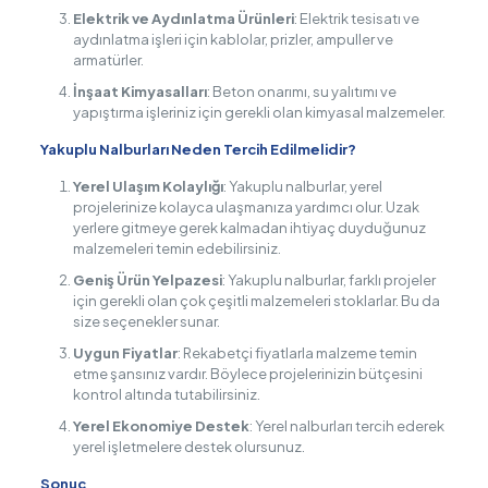
Elektrik ve Aydınlatma Ürünleri
: Elektrik tesisatı ve
aydınlatma işleri için kablolar, prizler, ampuller ve
armatürler.
İnşaat Kimyasalları
: Beton onarımı, su yalıtımı ve
yapıştırma işleriniz için gerekli olan kimyasal malzemeler.
Yakuplu Nalburları Neden Tercih Edilmelidir?
Yerel Ulaşım Kolaylığı
: Yakuplu nalburlar, yerel
projelerinize kolayca ulaşmanıza yardımcı olur. Uzak
yerlere gitmeye gerek kalmadan ihtiyaç duyduğunuz
malzemeleri temin edebilirsiniz.
Geniş Ürün Yelpazesi
: Yakuplu nalburlar, farklı projeler
için gerekli olan çok çeşitli malzemeleri stoklarlar. Bu da
size seçenekler sunar.
Uygun Fiyatlar
: Rekabetçi fiyatlarla malzeme temin
etme şansınız vardır. Böylece projelerinizin bütçesini
kontrol altında tutabilirsiniz.
Yerel Ekonomiye Destek
: Yerel nalburları tercih ederek
yerel işletmelere destek olursunuz.
Sonuç