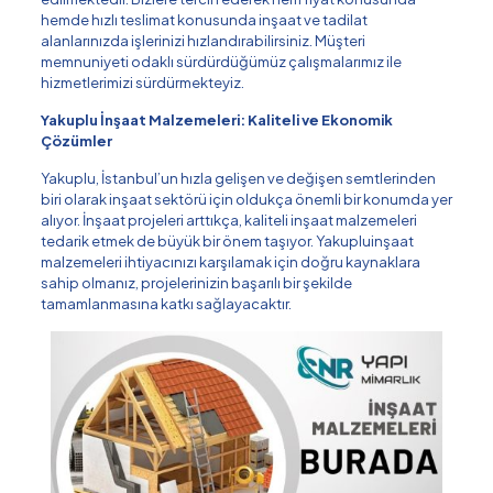
hemde hızlı teslimat konusunda inşaat ve tadilat
alanlarınızda işlerinizi hızlandırabilirsiniz. Müşteri
memnuniyeti odaklı sürdürdüğümüz çalışmalarımız ile
hizmetlerimizi sürdürmekteyiz.
Yakuplu İnşaat Malzemeleri: Kaliteli ve Ekonomik
Çözümler
Yakuplu, İstanbul’un hızla gelişen ve değişen semtlerinden
biri olarak inşaat sektörü için oldukça önemli bir konumda yer
alıyor. İnşaat projeleri arttıkça, kaliteli inşaat malzemeleri
tedarik etmek de büyük bir önem taşıyor. Yakupluinşaat
malzemeleri ihtiyacınızı karşılamak için doğru kaynaklara
sahip olmanız, projelerinizin başarılı bir şekilde
tamamlanmasına katkı sağlayacaktır.