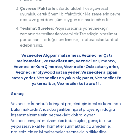
Çevresel Faktörler
: Sürdürülebilirlik ve çevresel
uyumluluk artık önemli bir faktördür. Malzemelerin çevre
dostu ve geri dönüşüme uygun olması tercih edilir.
Teslimat Süreleri
: Proje sürecinizi yönetmek için
zamanında teslimatlar önemlidir. Tedarikçinin teslimat
performansını değerlendirmek için referansları kontrol
edebilirsiniz.
Vezneciler Alçıpan malzemesi, Vezneciler Çatı
malzemeleri, Vezneciler Kum, Vezneciler Çimento,
Vezneciler Kum Çimento, Vezneciler Osb satan yerler,
Vezneciler plywood satan yerler, Vezneciler alçıpan
satan yerler, Vezneciler en yakın alçıpancı, Vezneciler En
yakın nalbur, Vezneciler kutu profil.
Sonuç
Vezneciler, İstanbul’da inşaat projeleri için ideal bir konumda
bulunmaktadır. Ancak başarılı bir inşaat projesi için doğru
inşaat malzemelerini seçmek kritik bir rol oynar.
Veznecilerinşaat malzemeleri tedarikçileri, geniş bir ürün
yelpazesi ve kaliteli hizmetler sunmaktadır. Bu nedenle,
projeniz için en iyi malzemeleri seçmek için dikkatlice