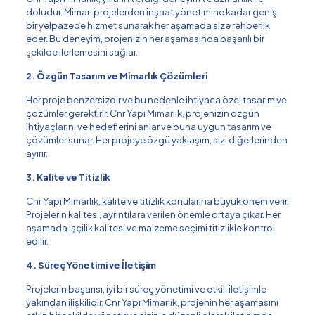
doludur. Mimari projelerden inşaat yönetimine kadar geniş
bir yelpazede hizmet sunarak her aşamada size rehberlik
eder. Bu deneyim, projenizin her aşamasında başarılı bir
şekilde ilerlemesini sağlar.
2. Özgün Tasarım ve Mimarlık Çözümleri
Her proje benzersizdir ve bu nedenle ihtiyaca özel tasarım ve
çözümler gerektirir. Cnr Yapı Mimarlık, projenizin özgün
ihtiyaçlarını ve hedeflerini anlar ve buna uygun tasarım ve
çözümler sunar. Her projeye özgü yaklaşım, sizi diğerlerinden
ayırır.
3. Kalite ve Titizlik
Cnr Yapı Mimarlık, kalite ve titizlik konularına büyük önem verir.
Projelerin kalitesi, ayrıntılara verilen önemle ortaya çıkar. Her
aşamada işçilik kalitesi ve malzeme seçimi titizlikle kontrol
edilir.
4. Süreç Yönetimi ve İletişim
Projelerin başarısı, iyi bir süreç yönetimi ve etkili iletişimle
yakından ilişkilidir. Cnr Yapı Mimarlık, projenin her aşamasını