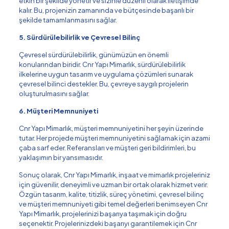
etkin bir şekilde yönetir ve sizinle düzenli olarak iletişimde
kalır. Bu, projenizin zamanında ve bütçesinde başarılı bir
şekilde tamamlanmasını sağlar.
5. Sürdürülebilirlik ve Çevresel Bilinç
Çevresel sürdürülebilirlik, günümüzün en önemli
konularından biridir. Cnr Yapı Mimarlık, sürdürülebilirlik
ilkelerine uygun tasarım ve uygulama çözümleri sunarak
çevresel bilinci destekler. Bu, çevreye saygılı projelerin
oluşturulmasını sağlar.
6. Müşteri Memnuniyeti
Cnr Yapı Mimarlık, müşteri memnuniyetini her şeyin üzerinde
tutar. Her projede müşteri memnuniyetini sağlamak için azami
çaba sarf eder. Referansları ve müşteri geri bildirimleri, bu
yaklaşımın bir yansımasıdır.
Sonuç olarak, Cnr Yapı Mimarlık, inşaat ve mimarlık projeleriniz
için güvenilir, deneyimli ve uzman bir ortak olarak hizmet verir.
Özgün tasarım, kalite, titizlik, süreç yönetimi, çevresel bilinç
ve müşteri memnuniyeti gibi temel değerleri benimseyen Cnr
Yapı Mimarlık, projelerinizi başarıya taşımak için doğru
seçenektir. Projelerinizdeki başarıyı garantilemek için Cnr