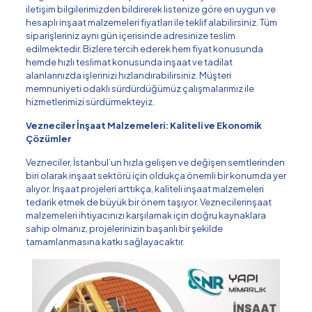
iletişim bilgilerimizden bildirerek listenize göre en uygun ve
hesaplı inşaat malzemeleri fiyatları ile teklif alabilirsiniz. Tüm
siparişleriniz aynı gün içerisinde adresinize teslim
edilmektedir. Bizlere tercih ederek hem fiyat konusunda
hemde hızlı teslimat konusunda inşaat ve tadilat
alanlarınızda işlerinizi hızlandırabilirsiniz. Müşteri
memnuniyeti odaklı sürdürdüğümüz çalışmalarımız ile
hizmetlerimizi sürdürmekteyiz.
Vezneciler İnşaat Malzemeleri: Kaliteli ve Ekonomik
Çözümler
Vezneciler, İstanbul’un hızla gelişen ve değişen semtlerinden
biri olarak inşaat sektörü için oldukça önemli bir konumda yer
alıyor. İnşaat projeleri arttıkça, kaliteli inşaat malzemeleri
tedarik etmek de büyük bir önem taşıyor. Veznecilerinşaat
malzemeleri ihtiyacınızı karşılamak için doğru kaynaklara
sahip olmanız, projelerinizin başarılı bir şekilde
tamamlanmasına katkı sağlayacaktır.