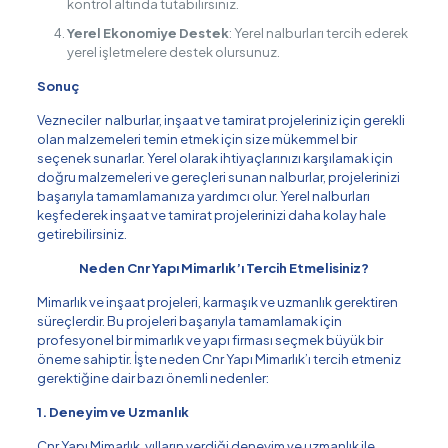
kontrol altında tutabilirsiniz.
Yerel Ekonomiye Destek
: Yerel nalburları tercih ederek
yerel işletmelere destek olursunuz.
Sonuç
Vezneciler nalburlar, inşaat ve tamirat projeleriniz için gerekli
olan malzemeleri temin etmek için size mükemmel bir
seçenek sunarlar. Yerel olarak ihtiyaçlarınızı karşılamak için
doğru malzemeleri ve gereçleri sunan nalburlar, projelerinizi
başarıyla tamamlamanıza yardımcı olur. Yerel nalburları
keşfederek inşaat ve tamirat projelerinizi daha kolay hale
getirebilirsiniz.
Neden Cnr Yapı Mimarlık’ı Tercih Etmelisiniz?
Mimarlık ve inşaat projeleri, karmaşık ve uzmanlık gerektiren
süreçlerdir. Bu projeleri başarıyla tamamlamak için
profesyonel bir mimarlık ve yapı firması seçmek büyük bir
öneme sahiptir. İşte neden Cnr Yapı Mimarlık’ı tercih etmeniz
gerektiğine dair bazı önemli nedenler:
1. Deneyim ve Uzmanlık
Cnr Yapı Mimarlık, yılların verdiği deneyim ve uzmanlık ile