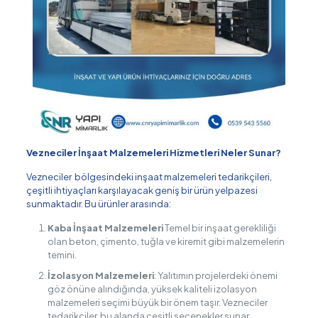
Vezneciler İnşaat Malzemeleri Hizmetleri Neler Sunar?
Vezneciler bölgesindeki inşaat malzemeleri tedarikçileri,
çeşitli ihtiyaçları karşılayacak geniş bir ürün yelpazesi
sunmaktadır. Bu ürünler arasında:
Kaba İnşaat Malzemeleri
Temel bir inşaat gerekliliği
olan beton, çimento, tuğla ve kiremit gibi malzemelerin
temini.
İzolasyon Malzemeleri
: Yalıtımın projelerdeki önemi
göz önüne alındığında, yüksek kaliteli izolasyon
malzemeleri seçimi büyük bir önem taşır. Vezneciler
tedarikçiler, bu alanda çeşitli seçenekler sunar.