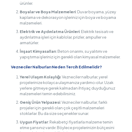
ürünler.
Boyalar ve Boya Malzemeleri
: Duvar boyama, yüzey
kaplama ve dekorasyon işleriniz için boya ve boyama
malzemeleri.
Elektrik ve Aydınlatma Ürünleri
: Elektrik tesisatı ve
aydınlatma işleri için kablolar, prizler, ampuller ve
armatürler.
İnşaat Kimyasalları
: Beton onarımı, su yalıtımı ve
yapıştırma işleriniz için gerekli olan kimyasal malzemeler.
Vezneciler Nalburları Neden Tercih Edilmelidir?
Yerel Ulaşım Kolaylığı
: Vezneciler nalburlar, yerel
projelerinize kolayca ulaşmanıza yardımcı olur. Uzak
yerlere gitmeye gerek kalmadan ihtiyaç duyduğunuz
malzemeleri temin edebilirsiniz.
Geniş Ürün Yelpazesi
: Vezneciler nalburlar, farklı
projeler için gerekli olan çok çeşitli malzemeleri
stoklarlar. Bu da size seçenekler sunar.
Uygun Fiyatlar
: Rekabetçi fiyatlarla malzeme temin
etme şansınız vardır. Böylece projelerinizin bütçesini