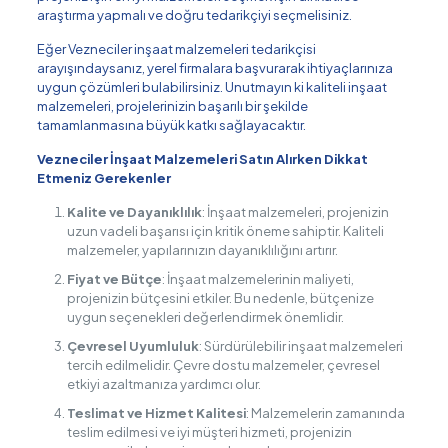
araştırma yapmalı ve doğru tedarikçiyi seçmelisiniz.
Eğer Vezneciler inşaat malzemeleri tedarikçisi
arayışındaysanız, yerel firmalara başvurarak ihtiyaçlarınıza
uygun çözümleri bulabilirsiniz. Unutmayın ki kaliteli inşaat
malzemeleri, projelerinizin başarılı bir şekilde
tamamlanmasına büyük katkı sağlayacaktır.
Vezneciler İnşaat Malzemeleri Satın Alırken Dikkat
Etmeniz Gerekenler
Kalite ve Dayanıklılık
: İnşaat malzemeleri, projenizin
uzun vadeli başarısı için kritik öneme sahiptir. Kaliteli
malzemeler, yapılarınızın dayanıklılığını artırır.
Fiyat ve Bütçe
: İnşaat malzemelerinin maliyeti,
projenizin bütçesini etkiler. Bu nedenle, bütçenize
uygun seçenekleri değerlendirmek önemlidir.
Çevresel Uyumluluk
: Sürdürülebilir inşaat malzemeleri
tercih edilmelidir. Çevre dostu malzemeler, çevresel
etkiyi azaltmanıza yardımcı olur.
Teslimat ve Hizmet Kalitesi
: Malzemelerin zamanında
teslim edilmesi ve iyi müşteri hizmeti, projenizin