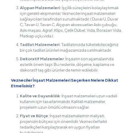
Alçıpan Malzemeleri:
İşçilik süreçlerini kolaylaştırmak
için gerekli ekipmanlar, Vezneciler inşaat malzemeleri
sağlayıcıları tarafından sunulmaktadır. ( Duvar U, Duvar
C, Tavan U, Tavan C, Alçıpan aksesuarları Askı çubuğu,
Askı maşası, Agraf, Klips, Çelik Dübel, Vida, Borazan Vida,
Matkap uçlu vida ).
Tadilat Malzemeleri
: Tadilatınızda tüketebileceğiniz
bir çok tadilat ürünleri mağazamızda satılmaktadır.
Dekoratif Malzemeler
: İnşaatın son aşamalarında
estetik önem taşır. Bu nedenle, döşeme, kaplama ve
dekoratif taş gibi ürünler de temin edilebilir.
Vezneciler İnşaat Malzemeleri Seçerken Nelere Dikkat
Etmelisiniz?
Kalite ve Dayanıklılık
: İnşaat malzemeleri uzun vadeli
kullanım için tasarlanmalıdır. Kaliteli malzemeler,
projelerin uzun ömürlü olmasını sağlar.
Fiyat ve Bütçe
: İnşaat malzemelerinin maliyeti,
projenizin bütçesi için önemlidir. Veznecilerfarklı
tedarikçileri karşılaştırarak en uygun fiyatları
bulabilirsiniz.