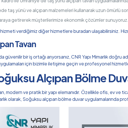
r kadro ile Ümraniye’de taş yünü alçıpan tavan uygulamaların
ede taş yünü ve alçıpan malzemeleri kullanarak uzun ömürlü so
 araya getirerek müşterilerimize ekonomik çözümler sunuyoruz
izmeti verdiğimiz diğer hizmetlere buradan ulaşabilirsiniz.
Hiz
çıpan Tavan
üvenilir bir iş ortağı arıyorsanız, CNR Yapı Mimarlık doğru adre
n uygulamaları için bizimle iletişime geçin ve profesyonel hizmet
oğuksu Alçıpan Bölme Duv
odern ve pratik bir yapı elemanıdır. Özellikle ofis, ev ve ticar
marlık olarak, Soğuksu alçıpan bölme duvar uygulamalarında pr