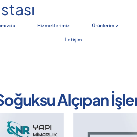
stası
ımızda
Hizmetlerimiz
Ürünlerimiz
İletişim
Soğuksu Alçıpan İşler