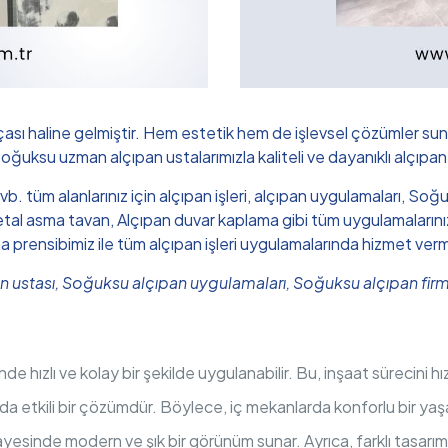
çası haline gelmiştir. Hem estetik hem de işlevsel çözümler sun
 Soğuksu uzman alçıpan ustalarımızla kaliteli ve dayanıklı alçıpan
n vb. tüm alanlarınız için alçıpan işleri, alçıpan uygulamaları, 
l asma tavan, Alçıpan duvar kaplama gibi tüm uygulamalarınız iç
ma prensibimiz ile tüm alçıpan işleri uygulamalarında hizmet ver
an ustası, Soğuksu alçıpan uygulamaları, Soğuksu alçıpan fir
nde hızlı ve kolay bir şekilde uygulanabilir. Bu, inşaat sürecini 
ında etkili bir çözümdür. Böylece, iç mekanlarda konforlu bir yaş
yesinde modern ve şık bir görünüm sunar. Ayrıca, farklı tasarı