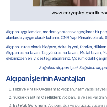
Alçıpan uygulamaları, modern yapıların vazgeçilmez bir par
alanlarda yaygın olarak kullanılır. CNR Yapı Mimarlık olarak,
Alçıpan ustası olarak Mağaza, daire, iş yeri, fabrika, dükka
Alçıpan asma tavan, Taş yünü asma tavan , Metal tavan, Meta
ekibimizden en iyi desteği alabilirsiniz. Çözüm odaklı çalış
Soğuksu alçıpan işleri, Soğuksu alçıp
Alçıpan İşlerinin Avantajları
Hızlı ve Pratik Uygulama:
Alçıpan, hafif yapısı sayesi
Yüksek Yalıtım Özellikleri:
Alçıpan, ısı ve ses yalıtım
Estetik Görünüm:
Alçıpan, düz ve pürüzsüz yüzeyi sa