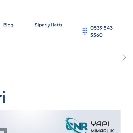
Blog
Sipariş Hattı
0539 543
5560
i