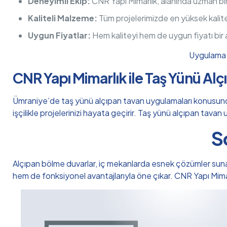
Deneyimli Ekip:
CNR Yapı Mimarlık, alanında uzman bi
Kaliteli Malzeme:
Tüm projelerimizde en yüksek kalit
Uygun Fiyatlar:
Hem kaliteyi hem de uygun fiyatı bir
Uygulama h
CNR Yapı Mimarlık ile Taş Yünü Al
Ümraniye’de taş yünü alçıpan tavan uygulamaları konusunda g
işçilikle projelerinizi hayata geçirir. Taş yünü alçıpan tava
S
Alçıpan bölme duvarlar, iç mekanlarda esnek çözümler sunan, m
hem de fonksiyonel avantajlarıyla öne çıkar. CNR Yapı Mi