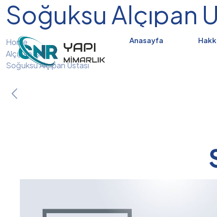
Soğuksu Alçıpan U
Anasayfa
Hakk
Home
Alçıpan İşleri
Soğuksu Alçıpan Ustası