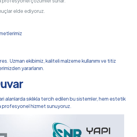
da profesyonel çözümler sunar.
nuçlar elde ediyoruz.
.
metlerimiz
s. Uzman ekibimiz, kaliteli malzeme kullanımı ve titiz
lerimizden yararlanın.
Duvar
i alanlarda sıklıkla tercih edilen bu sistemler, hem estetik
nda profesyonel hizmet sunuyoruz.