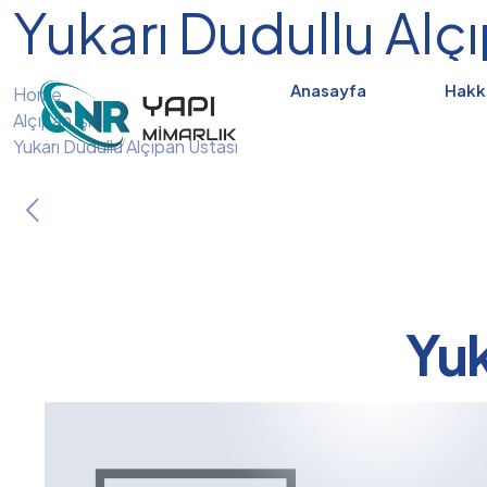
Yukarı Dudullu Alç
Anasayfa
Hakk
Home
Alçıpan İşleri
Yukarı Dudullu Alçıpan Ustası
Yuk