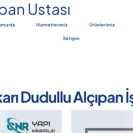
ıpan Ustası
ımızda
Hizmetlerimiz
Ürünlerimiz
İletişim
arı Dudullu Alçıpan İş