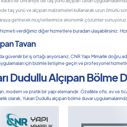
r kadro ile Ümraniye’de taş yünü alçıpan tavan uygulamaların
ede taş yünü ve alçıpan malzemeleri kullanarak uzun ömürlü so
 araya getirerek müşterilerimize ekonomik çözümler sunuyoruz
izmeti verdiğimiz diğer hizmetlere buradan ulaşabilirsiniz.
Hiz
çıpan Tavan
üvenilir bir iş ortağı arıyorsanız, CNR Yapı Mimarlık doğru adre
n uygulamaları için bizimle iletişime geçin ve profesyonel hizmet
rı Dudullu Alçıpan Bölme 
odern ve pratik bir yapı elemanıdır. Özellikle ofis, ev ve ticar
arlık olarak, Yukarı Dudullu alçıpan bölme duvar uygulamaları