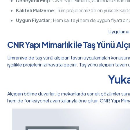
Deneyimli Ekip:
CNR Yapı Mimarlık, alanında uzman bi
Kaliteli Malzeme:
Tüm projelerimizde en yüksek kalit
Uygun Fiyatlar:
Hem kaliteyi hem de uygun fiyatı bir
Uygulama h
CNR Yapı Mimarlık ile Taş Yünü Al
Ümraniye’de taş yünü alçıpan tavan uygulamaları konusunda g
işçilikle projelerinizi hayata geçirir. Taş yünü alçıpan tava
Yuka
Alçıpan bölme duvarlar, iç mekanlarda esnek çözümler sunan, m
hem de fonksiyonel avantajlarıyla öne çıkar. CNR Yapı Mim