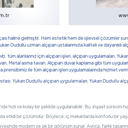
çası haline gelmiştir. Hem estetik hem de işlevsel çözümler sun
Yukarı Dudullu uzman alçıpan ustalarımızla kaliteli ve dayanıklı al
 vb. tüm alanlarınız için alçıpan işleri, alçıpan uygulamaları, Y
n, Metal asma tavan, Alçıpan duvar kaplama gibi tüm uygulamalar
ma prensibimiz ile tüm alçıpan işleri uygulamalarında hizmet ver
 ustası, Yukarı Dudullu alçıpan uygulamaları, Yukarı Dudullu al
nde hızlı ve kolay bir şekilde uygulanabilir. Bu, inşaat sürecini 
ında etkili bir çözümdür. Böylece, iç mekanlarda konforlu bir yaş
yesinde modern ve şık bir görünüm sunar. Ayrıca, farklı tasarı