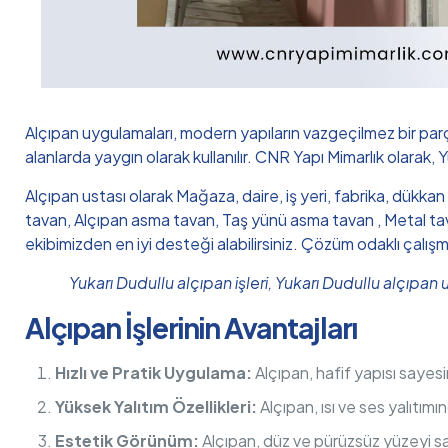
Alçıpan uygulamaları, modern yapıların vazgeçilmez bir par
alanlarda yaygın olarak kullanılır. CNR Yapı Mimarlık olarak, 
Alçıpan ustası olarak Mağaza, daire, iş yeri, fabrika, dükkan
tavan, Alçıpan asma tavan, Taş yünü asma tavan , Metal tava
ekibimizden en iyi desteği alabilirsiniz. Çözüm odaklı çalış
Yukarı Dudullu alçıpan işleri, Yukarı Dudullu alçıpan
Alçıpan İşlerinin Avantajları
Hızlı ve Pratik Uygulama:
Alçıpan, hafif yapısı sayesi
Yüksek Yalıtım Özellikleri:
Alçıpan, ısı ve ses yalıtım
Estetik Görünüm:
Alçıpan, düz ve pürüzsüz yüzeyi sa