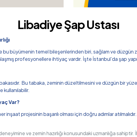
Libadiye Şap Ustası
rlığı
u büyümenin temel bileşenlerinden biri, sağlam ve düzgün zemin 
aşmış profesyonellere ihtiyaç vardır. İşte İstanbul’da şap yapım
akasıdır. Bu tabaka, zeminin düzeltilmesini ve düzgün bir yüzey 
 kullanılabilir.
yaç Var?
 inşaat projesinin başarılı olması için doğru adımlar atılmalıdı
ın deneyimine ve zemin hazırlığı konusundaki uzmanlığa sahipti