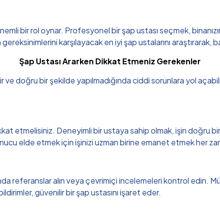
li bir rol oynar. Profesyonel bir şap ustası seçmek, binanızın day
ksinimlerini karşılayacak en iyi şap ustalarını araştırarak, başar
Şap Ustası Ararken Dikkat Etmeniz Gerekenler
idir ve doğru bir şekilde yapılmadığında ciddi sorunlara yol açab
at etmelisiniz. Deneyimli bir ustaya sahip olmak, işin doğru bir 
sonucu elde etmek için işinizi uzman birine emanet etmek her za
referanslar alın veya çevrimiçi incelemeleri kontrol edin. Müşteri
dirimler, güvenilir bir şap ustasını işaret eder.