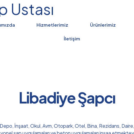
p Ustası
ımızda
Hizmetlerimiz
Ürünlerimiz
İletişim
Libadiye Şapcı
, Depo, İnşaat, Okul, Avm, Otopark, Otel, Bina, Rezidans, Daire, 
syonel şap uygulamaları ve beton uygulamaları inşaa etmektey