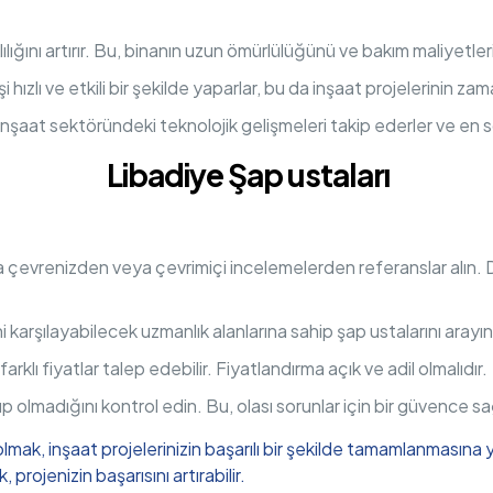
ılığını artırır. Bu, binanın uzun ömürlülüğünü ve bakım maliyetlerin
i hızlı ve etkili bir şekilde yaparlar, bu da inşaat projelerinin 
inşaat sektöründeki teknolojik gelişmeleri takip ederler ve en so
Libadiye Şap ustaları
da çevrenizden veya çevrimiçi incelemelerden referanslar alın.
i karşılayabilecek uzmanlık alanlarına sahip şap ustalarını arayın
arklı fiyatlar talep edebilir. Fiyatlandırma açık ve adil olmalıdır.
lup olmadığını kontrol edin. Bu, olası sorunlar için bir güvence sa
olmak, inşaat projelerinizin başarılı bir şekilde tamamlanmasına y
projenizin başarısını artırabilir.