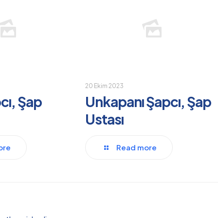
20 Ekim 2023
cı, Şap
Unkapanı Şapcı, Şap
Ustası
ore
Read more