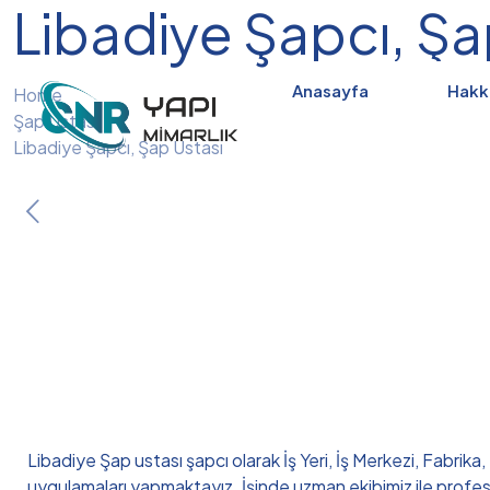
Libadiye Şapcı, Şa
Anasayfa
Hakk
Home
Şap Ustası
Libadiye Şapcı, Şap Ustası
Libadiye Şap ustası şapcı olarak İş Yeri, İş Merkezi, Fabrika
uygulamaları yapmaktayız. İşinde uzman ekibimiz ile profe