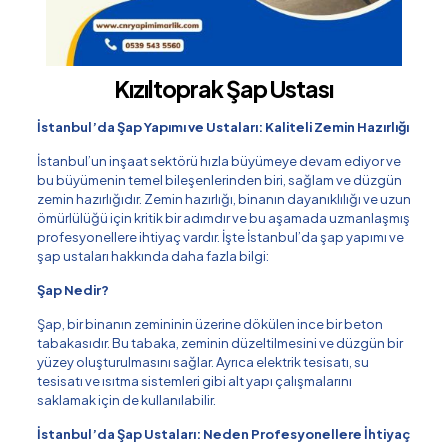
Kızıltoprak Şap Ustası
İstanbul’da Şap Yapımı ve Ustaları: Kaliteli Zemin Hazırlığı
İstanbul’un inşaat sektörü hızla büyümeye devam ediyor ve
bu büyümenin temel bileşenlerinden biri, sağlam ve düzgün
zemin hazırlığıdır. Zemin hazırlığı, binanın dayanıklılığı ve uzun
ömürlülüğü için kritik bir adımdır ve bu aşamada uzmanlaşmış
profesyonellere ihtiyaç vardır. İşte İstanbul’da şap yapımı ve
şap ustaları hakkında daha fazla bilgi:
Şap Nedir?
Şap, bir binanın zemininin üzerine dökülen ince bir beton
tabakasıdır. Bu tabaka, zeminin düzeltilmesini ve düzgün bir
yüzey oluşturulmasını sağlar. Ayrıca elektrik tesisatı, su
tesisatı ve ısıtma sistemleri gibi alt yapı çalışmalarını
saklamak için de kullanılabilir.
İstanbul’da Şap Ustaları: Neden Profesyonellere İhtiyaç