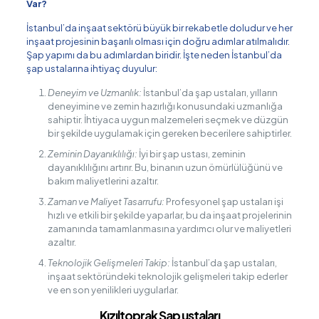
Var?
İstanbul’da inşaat sektörü büyük bir rekabetle doludur ve her
inşaat projesinin başarılı olması için doğru adımlar atılmalıdır.
Şap yapımı da bu adımlardan biridir. İşte neden İstanbul’da
şap ustalarına ihtiyaç duyulur:
Deneyim ve Uzmanlık:
İstanbul’da şap ustaları, yılların
deneyimine ve zemin hazırlığı konusundaki uzmanlığa
sahiptir. İhtiyaca uygun malzemeleri seçmek ve düzgün
bir şekilde uygulamak için gereken becerilere sahiptirler.
Zeminin Dayanıklılığı:
İyi bir şap ustası, zeminin
dayanıklılığını artırır. Bu, binanın uzun ömürlülüğünü ve
bakım maliyetlerini azaltır.
Zaman ve Maliyet Tasarrufu:
Profesyonel şap ustaları işi
hızlı ve etkili bir şekilde yaparlar, bu da inşaat projelerinin
zamanında tamamlanmasına yardımcı olur ve maliyetleri
azaltır.
Teknolojik Gelişmeleri Takip:
İstanbul’da şap ustaları,
inşaat sektöründeki teknolojik gelişmeleri takip ederler
ve en son yenilikleri uygularlar.
Kızıltoprak Şap ustaları