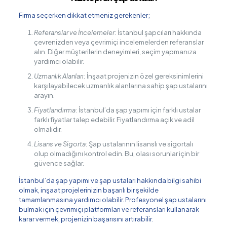
Firma seçerken dikkat etmeniz gerekenler;
Referanslar ve İncelemeler:
İstanbul şapcıları hakkında
çevrenizden veya çevrimiçi incelemelerden referanslar
alın. Diğer müşterilerin deneyimleri, seçim yapmanıza
yardımcı olabilir.
Uzmanlık Alanları:
İnşaat projenizin özel gereksinimlerini
karşılayabilecek uzmanlık alanlarına sahip şap ustalarını
arayın.
Fiyatlandırma:
İstanbul’da şap yapımı için farklı ustalar
farklı fiyatlar talep edebilir. Fiyatlandırma açık ve adil
olmalıdır.
Lisans ve Sigorta:
Şap ustalarının lisanslı ve sigortalı
olup olmadığını kontrol edin. Bu, olası sorunlar için bir
güvence sağlar.
İstanbul’da şap yapımı ve şap ustaları hakkında bilgi sahibi
olmak, inşaat projelerinizin başarılı bir şekilde
tamamlanmasına yardımcı olabilir. Profesyonel şap ustalarını
bulmak için çevrimiçi platformları ve referansları kullanarak
karar vermek, projenizin başarısını artırabilir.