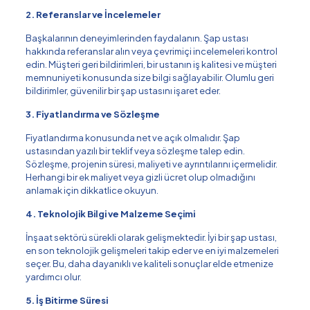
2. Referanslar ve İncelemeler
Başkalarının deneyimlerinden faydalanın. Şap ustası
hakkında referanslar alın veya çevrimiçi incelemeleri kontrol
edin. Müşteri geri bildirimleri, bir ustanın iş kalitesi ve müşteri
memnuniyeti konusunda size bilgi sağlayabilir. Olumlu geri
bildirimler, güvenilir bir şap ustasını işaret eder.
3. Fiyatlandırma ve Sözleşme
Fiyatlandırma konusunda net ve açık olmalıdır. Şap
ustasından yazılı bir teklif veya sözleşme talep edin.
Sözleşme, projenin süresi, maliyeti ve ayrıntılarını içermelidir.
Herhangi bir ek maliyet veya gizli ücret olup olmadığını
anlamak için dikkatlice okuyun.
4. Teknolojik Bilgi ve Malzeme Seçimi
İnşaat sektörü sürekli olarak gelişmektedir. İyi bir şap ustası,
en son teknolojik gelişmeleri takip eder ve en iyi malzemeleri
seçer. Bu, daha dayanıklı ve kaliteli sonuçlar elde etmenize
yardımcı olur.
5. İş Bitirme Süresi