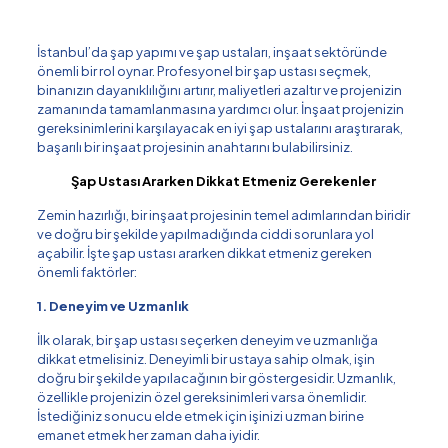
İstanbul’da şap yapımı ve şap ustaları, inşaat sektöründe
önemli bir rol oynar. Profesyonel bir şap ustası seçmek,
binanızın dayanıklılığını artırır, maliyetleri azaltır ve projenizin
zamanında tamamlanmasına yardımcı olur. İnşaat projenizin
gereksinimlerini karşılayacak en iyi şap ustalarını araştırarak,
başarılı bir inşaat projesinin anahtarını bulabilirsiniz.
Şap Ustası Ararken Dikkat Etmeniz Gerekenler
Zemin hazırlığı, bir inşaat projesinin temel adımlarından biridir
ve doğru bir şekilde yapılmadığında ciddi sorunlara yol
açabilir. İşte şap ustası ararken dikkat etmeniz gereken
önemli faktörler:
1. Deneyim ve Uzmanlık
İlk olarak, bir şap ustası seçerken deneyim ve uzmanlığa
dikkat etmelisiniz. Deneyimli bir ustaya sahip olmak, işin
doğru bir şekilde yapılacağının bir göstergesidir. Uzmanlık,
özellikle projenizin özel gereksinimleri varsa önemlidir.
İstediğiniz sonucu elde etmek için işinizi uzman birine
emanet etmek her zaman daha iyidir.