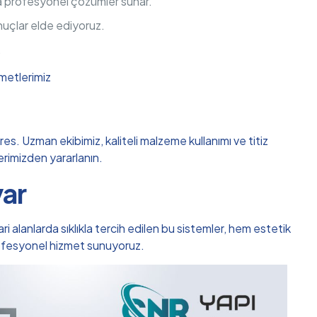
da profesyonel çözümler sunar.
nuçlar elde ediyoruz.
.
metlerimiz
s. Uzman ekibimiz, kaliteli malzeme kullanımı ve titiz
lerimizden yararlanın.
var
i alanlarda sıklıkla tercih edilen bu sistemler, hem estetik
rofesyonel hizmet sunuyoruz.