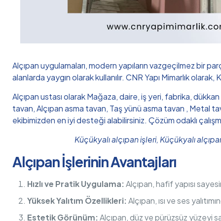
Alçıpan uygulamaları, modern yapıların vazgeçilmez bir par
alanlarda yaygın olarak kullanılır. CNR Yapı Mimarlık olarak, 
Alçıpan ustası olarak Mağaza, daire, iş yeri, fabrika, dükkan
tavan, Alçıpan asma tavan, Taş yünü asma tavan , Metal tava
ekibimizden en iyi desteği alabilirsiniz. Çözüm odaklı çalış
Küçükyalı alçıpan işleri, Küçükyalı alçıp
Alçıpan İşlerinin Avantajları
Hızlı ve Pratik Uygulama:
Alçıpan, hafif yapısı sayesi
Yüksek Yalıtım Özellikleri:
Alçıpan, ısı ve ses yalıtım
Estetik Görünüm:
Alçıpan, düz ve pürüzsüz yüzeyi sa