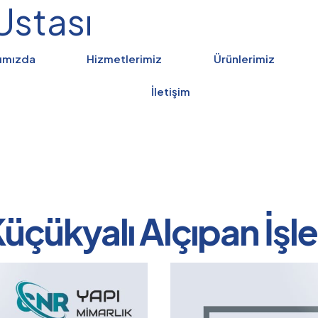
Ustası
ımızda
Hizmetlerimiz
Ürünlerimiz
İletişim
üçükyalı Alçıpan İşle