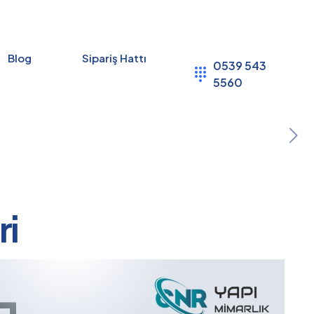
Blog
Sipariş Hattı
0539 543
5560
ri