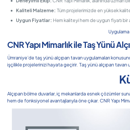
Deneyimli Ekip:
CNR Yapı Mimarlık, alanında uzman bi
Kaliteli Malzeme:
Tüm projelerimizde en yüksek kalit
Uygun Fiyatlar:
Hem kaliteyi hem de uygun fiyatı bir
Uygulama h
CNR Yapı Mimarlık ile Taş Yünü Al
Ümraniye’de taş yünü alçıpan tavan uygulamaları konusunda g
işçilikle projelerinizi hayata geçirir. Taş yünü alçıpan tava
Kü
Alçıpan bölme duvarlar, iç mekanlarda esnek çözümler sunan, m
hem de fonksiyonel avantajlarıyla öne çıkar. CNR Yapı Mim