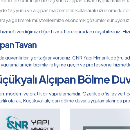
r kadro ile Ümraniye’de taş yünü alçıpan tavan uygulamaların
ede taş yünü ve alçıpan malzemeleri kullanarak uzun ömürlü so
 araya getirerek müşterilerimize ekonomik çözümler sunuyoruz
izmeti verdiğimiz diğer hizmetlere buradan ulaşabilirsiniz.
Hiz
çıpan Tavan
üvenilir bir iş ortağı arıyorsanız, CNR Yapı Mimarlık doğru adre
n uygulamaları için bizimle iletişime geçin ve profesyonel hizmet
çükyalı Alçıpan Bölme Du
odern ve pratik bir yapı elemanıdır. Özellikle ofis, ev ve ticar
arlık olarak, Küçükyalı alçıpan bölme duvar uygulamalarında p