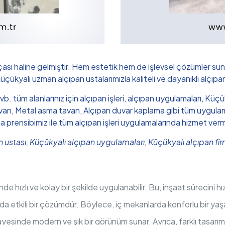
çası haline gelmiştir. Hem estetik hem de işlevsel çözümler sun
Küçükyalı uzman alçıpan ustalarımızla kaliteli ve dayanıklı alçıpa
 vb. tüm alanlarınız için alçıpan işleri, alçıpan uygulamaları, K
n, Metal asma tavan, Alçıpan duvar kaplama gibi tüm uygulamalar
ma prensibimiz ile tüm alçıpan işleri uygulamalarında hizmet ver
an ustası, Küçükyalı alçıpan uygulamaları, Küçükyalı alçıpan f
nde hızlı ve kolay bir şekilde uygulanabilir. Bu, inşaat sürecini 
ında etkili bir çözümdür. Böylece, iç mekanlarda konforlu bir yaş
yesinde modern ve şık bir görünüm sunar. Ayrıca, farklı tasarı