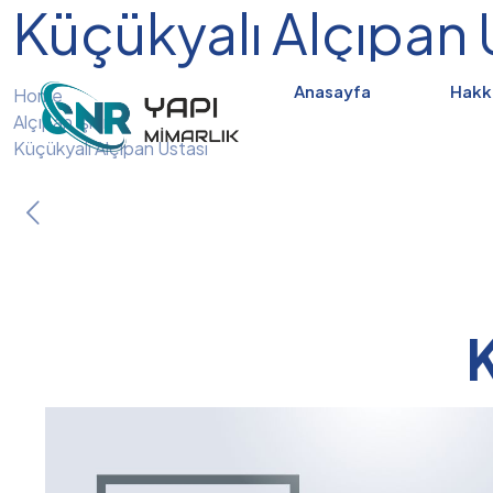
Küçükyalı Alçıpan 
Anasayfa
Hakk
Home
Alçıpan İşleri
Küçükyalı Alçıpan Ustası
K