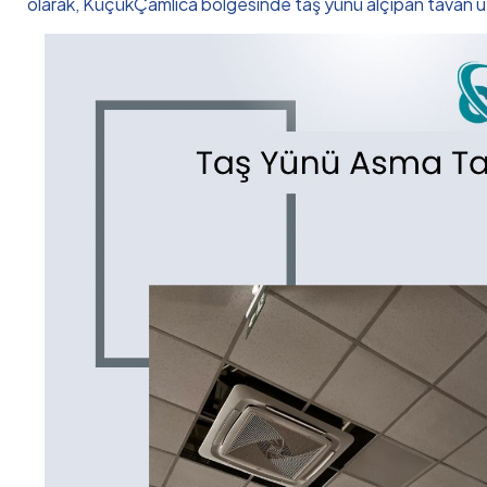
olarak, KüçükÇamlıca bölgesinde taş yünü alçıpan tavan uy