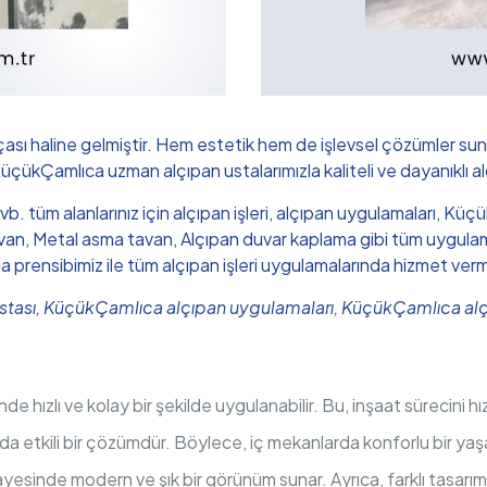
çası haline gelmiştir. Hem estetik hem de işlevsel çözümler sun
 KüçükÇamlıca uzman alçıpan ustalarımızla kaliteli ve dayanıklı a
n vb. tüm alanlarınız için alçıpan işleri, alçıpan uygulamaları,
n, Metal asma tavan, Alçıpan duvar kaplama gibi tüm uygulamalar
ma prensibimiz ile tüm alçıpan işleri uygulamalarında hizmet ver
ustası, KüçükÇamlıca alçıpan uygulamaları, KüçükÇamlıca alç
nde hızlı ve kolay bir şekilde uygulanabilir. Bu, inşaat sürecini 
ında etkili bir çözümdür. Böylece, iç mekanlarda konforlu bir yaş
yesinde modern ve şık bir görünüm sunar. Ayrıca, farklı tasarı