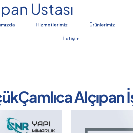
pan Ustası
ımızda
Hizmetlerimiz
Ürünlerimiz
İletişim
ükÇamlıca Alçıpan İş