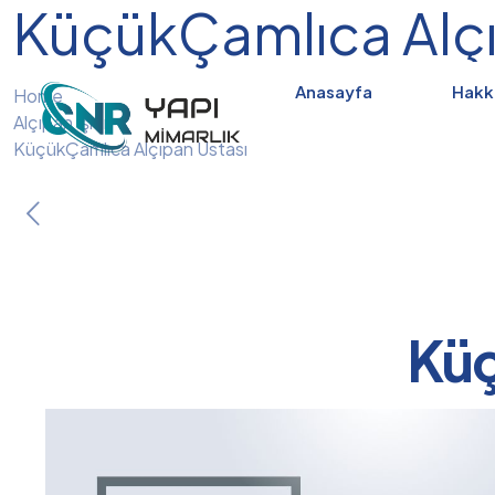
KüçükÇamlıca Alçı
Anasayfa
Hakk
Home
Alçıpan İşleri
KüçükÇamlıca Alçıpan Ustası
Küç