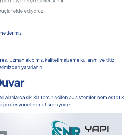
da profesyonel çözümler sunar.
nuçlar elde ediyoruz.
.
metlerimiz
s. Uzman ekibimiz, kaliteli malzeme kullanımı ve titiz
lerimizden yararlanın.
Duvar
i alanlarda sıklıkla tercih edilen bu sistemler, hem estetik
nda profesyonel hizmet sunuyoruz.