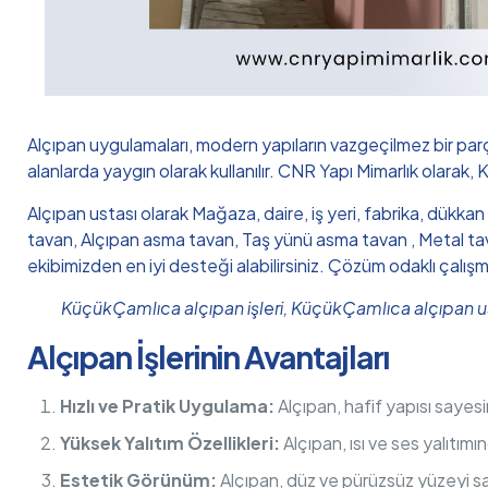
Alçıpan uygulamaları, modern yapıların vazgeçilmez bir par
alanlarda yaygın olarak kullanılır. CNR Yapı Mimarlık olarak,
Alçıpan ustası olarak Mağaza, daire, iş yeri, fabrika, dükka
tavan, Alçıpan asma tavan, Taş yünü asma tavan , Metal tava
ekibimizden en iyi desteği alabilirsiniz. Çözüm odaklı çalış
KüçükÇamlıca alçıpan işleri, KüçükÇamlıca alçıpan 
Alçıpan İşlerinin Avantajları
Hızlı ve Pratik Uygulama:
Alçıpan, hafif yapısı sayesi
Yüksek Yalıtım Özellikleri:
Alçıpan, ısı ve ses yalıtım
Estetik Görünüm:
Alçıpan, düz ve pürüzsüz yüzeyi sa