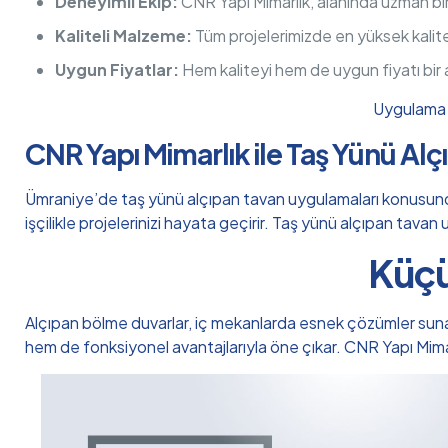
Deneyimli Ekip:
CNR Yapı Mimarlık, alanında uzman bi
Kaliteli Malzeme:
Tüm projelerimizde en yüksek kalit
Uygun Fiyatlar:
Hem kaliteyi hem de uygun fiyatı bir
Uygulama h
CNR Yapı Mimarlık ile Taş Yünü Al
Ümraniye’de taş yünü alçıpan tavan uygulamaları konusunda g
işçilikle projelerinizi hayata geçirir. Taş yünü alçıpan tava
Küçü
Alçıpan bölme duvarlar, iç mekanlarda esnek çözümler sunan, m
hem de fonksiyonel avantajlarıyla öne çıkar. CNR Yapı Mi