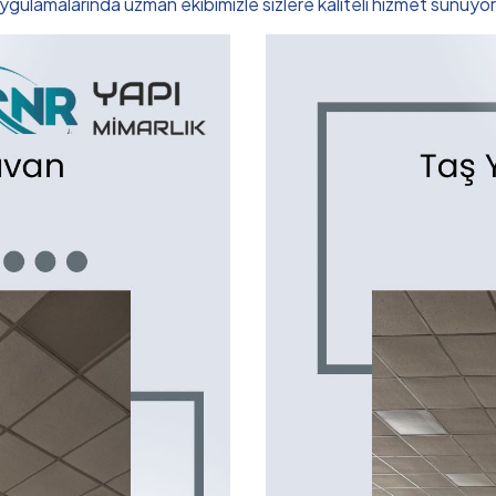
gulamalarında uzman ekibimizle sizlere kaliteli hizmet sunuyo