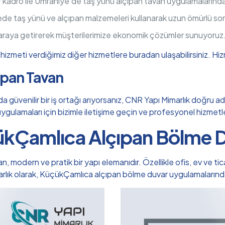
r kadro ile Ümraniye’de taş yünü alçıpan tavan uygulamaların
ede taş yünü ve alçıpan malzemeleri kullanarak uzun ömürlü so
 araya getirerek müşterilerimize ekonomik çözümler sunuyoruz
izmeti verdiğimiz diğer hizmetlere buradan ulaşabilirsiniz.
Hiz
çıpan Tavan
üvenilir bir iş ortağı arıyorsanız, CNR Yapı Mimarlık doğru adre
n uygulamaları için bizimle iletişime geçin ve profesyonel hizmet
kÇamlıca Alçıpan Bölme 
odern ve pratik bir yapı elemanıdır. Özellikle ofis, ev ve ticar
marlık olarak, KüçükÇamlıca alçıpan bölme duvar uygulamaları