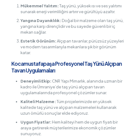
Mükemmel Yalıtım:
Taş yünü, yüksek ısı ve ses yalıtımı
sunarak enerji verimliliğini artırır ve gürültüyü azaltır.
Yangına Dayanıklılık:
Doğal bir malzeme olan taş yünü,
yangına karşı dirençlidir ve bu sayede güvenli bir iç
mekan sağlar.
Estetik Görünüm:
Alçıpan tavanlar, pürüzsüz yüzeyleri
ve modern tasarımlarıyla mekanlara şık bir görünüm
katar.
Kocamustafapaşa Profesyonel Taş Yünü Alçıpan
Tavan Uygulamaları
Deneyimli Ekip:
CNR Yapı Mimarlık, alanında uzman bir
kadro ile Ümraniye’de taş yünü alçıpan tavan
uygulamalarında profesyonel çözümler sunar.
Kaliteli Malzeme:
Tüm projelerimizde en yüksek
kalitede taş yünü ve alçıpan malzemeleri kullanarak
uzun ömürlü sonuçlar elde ediyoruz.
Uygun Fiyatlar:
Hem kaliteyi hem de uygun fiyatı bir
araya getirerek müşterilerimize ekonomik çözümler
sunuyoruz.