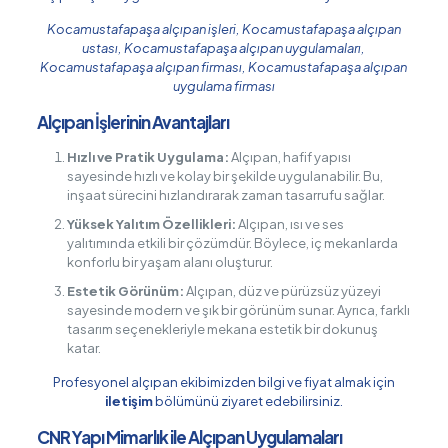
Kocamustafapaşa alçıpan işleri, Kocamustafapaşa alçıpan
ustası, Kocamustafapaşa alçıpan uygulamaları,
Kocamustafapaşa alçıpan firması, Kocamustafapaşa alçıpan
uygulama firması
Alçıpan İşlerinin Avantajları
Hızlı ve Pratik Uygulama:
Alçıpan, hafif yapısı
sayesinde hızlı ve kolay bir şekilde uygulanabilir. Bu,
inşaat sürecini hızlandırarak zaman tasarrufu sağlar.
Yüksek Yalıtım Özellikleri:
Alçıpan, ısı ve ses
yalıtımında etkili bir çözümdür. Böylece, iç mekanlarda
konforlu bir yaşam alanı oluşturur.
Estetik Görünüm:
Alçıpan, düz ve pürüzsüz yüzeyi
sayesinde modern ve şık bir görünüm sunar. Ayrıca, farklı
tasarım seçenekleriyle mekana estetik bir dokunuş
katar.
Profesyonel alçıpan ekibimizden bilgi ve fiyat almak için
iletişim
bölümünü ziyaret edebilirsiniz.
CNR Yapı Mimarlık ile Alçıpan Uygulamaları