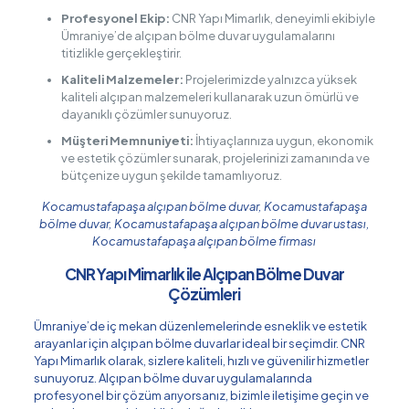
Profesyonel Ekip:
CNR Yapı Mimarlık, deneyimli ekibiyle
Ümraniye’de alçıpan bölme duvar uygulamalarını
titizlikle gerçekleştirir.
Kaliteli Malzemeler:
Projelerimizde yalnızca yüksek
kaliteli alçıpan malzemeleri kullanarak uzun ömürlü ve
dayanıklı çözümler sunuyoruz.
Müşteri Memnuniyeti:
İhtiyaçlarınıza uygun, ekonomik
ve estetik çözümler sunarak, projelerinizi zamanında ve
bütçenize uygun şekilde tamamlıyoruz.
Kocamustafapaşa alçıpan bölme duvar, Kocamustafapaşa
bölme duvar, Kocamustafapaşa alçıpan bölme duvar ustası,
Kocamustafapaşa alçıpan bölme firması
CNR Yapı Mimarlık ile Alçıpan Bölme Duvar
Çözümleri
Ümraniye’de iç mekan düzenlemelerinde esneklik ve estetik
arayanlar için alçıpan bölme duvarlar ideal bir seçimdir. CNR
Yapı Mimarlık olarak, sizlere kaliteli, hızlı ve güvenilir hizmetler
sunuyoruz. Alçıpan bölme duvar uygulamalarında
profesyonel bir çözüm arıyorsanız, bizimle iletişime geçin ve