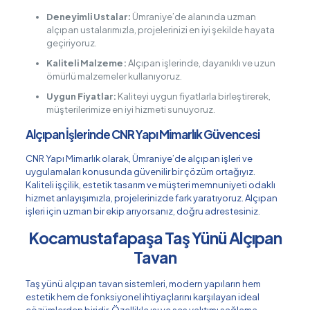
Deneyimli Ustalar:
Ümraniye’de alanında uzman
alçıpan ustalarımızla, projelerinizi en iyi şekilde hayata
geçiriyoruz.
Kaliteli Malzeme:
Alçıpan işlerinde, dayanıklı ve uzun
ömürlü malzemeler kullanıyoruz.
Uygun Fiyatlar:
Kaliteyi uygun fiyatlarla birleştirerek,
müşterilerimize en iyi hizmeti sunuyoruz.
Alçıpan İşlerinde CNR Yapı Mimarlık Güvencesi
CNR Yapı Mimarlık olarak, Ümraniye’de alçıpan işleri ve
uygulamaları konusunda güvenilir bir çözüm ortağıyız.
Kaliteli işçilik, estetik tasarım ve müşteri memnuniyeti odaklı
hizmet anlayışımızla, projelerinizde fark yaratıyoruz. Alçıpan
işleri için uzman bir ekip arıyorsanız, doğru adrestesiniz.
Kocamustafapaşa Taş Yünü Alçıpan
Tavan
Taş yünü alçıpan tavan sistemleri, modern yapıların hem
estetik hem de fonksiyonel ihtiyaçlarını karşılayan ideal
çözümlerden biridir. Özellikle ısı ve ses yalıtımı sağlama