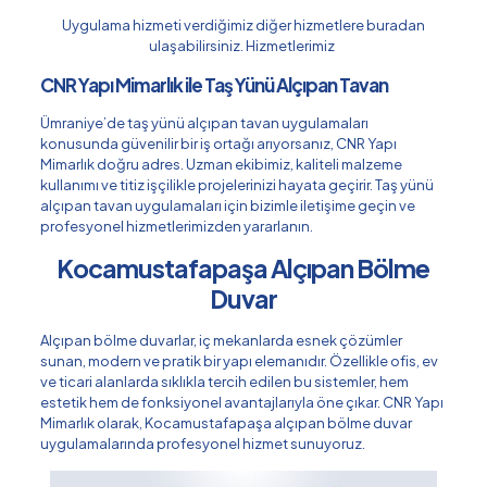
Uygulama hizmeti verdiğimiz diğer hizmetlere buradan
ulaşabilirsiniz.
Hizmetlerimiz
CNR Yapı Mimarlık ile Taş Yünü Alçıpan Tavan
Ümraniye’de taş yünü alçıpan tavan uygulamaları
konusunda güvenilir bir iş ortağı arıyorsanız, CNR Yapı
Mimarlık doğru adres. Uzman ekibimiz, kaliteli malzeme
kullanımı ve titiz işçilikle projelerinizi hayata geçirir. Taş yünü
alçıpan tavan uygulamaları için bizimle iletişime geçin ve
profesyonel hizmetlerimizden yararlanın.
Kocamustafapaşa Alçıpan Bölme
Duvar
Alçıpan bölme duvarlar, iç mekanlarda esnek çözümler
sunan, modern ve pratik bir yapı elemanıdır. Özellikle ofis, ev
ve ticari alanlarda sıklıkla tercih edilen bu sistemler, hem
estetik hem de fonksiyonel avantajlarıyla öne çıkar. CNR Yapı
Mimarlık olarak, Kocamustafapaşa alçıpan bölme duvar
uygulamalarında profesyonel hizmet sunuyoruz.