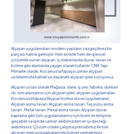
Alçıpan uygulamaları, modern yapıların vazgeçilmez bir
parçası haline gelmiştir. Hem estetik hem de işlevsel
çözümler sunan alçıpan, iç mekanlarda duvar, tavan ve
bölme gibi alanlarda yaygın olarak kullanılır. CNR Yapı
Mimarlık olarak, Kocamustafapaşa uzman alçıpan
ustalarımızla kaliteli ve dayanıklı alçıpan işleri sunuyoruz.
Alçıpan ustası olarak Mağaza, daire, iş yeri, fabrika, dükkan
vb. tüm alanlarınız için alçıpan işleri, alçıpan uygulamaları,
Kocamustafapaşa Alçıpan bölme duvar uygulamaları,
Alçıpan asma tavan, Alçıpan asma tavan, Taş yünü asma
tavan , Metal tavan, Metal asma tavan, Alçıpan duvar
kaplama gibi tüm uygulamalarınız için bizim ile iletişime
geçebilir ve işinde uzman ekibimizden en iyi desteği
alabilirsiniz. Çözüm odaklı çalışma prensibimiz ile tüm
alçıpan işleri uygulamalarında hizmet vermekteyiz.