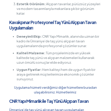
Estetik Görünüm:
Alçıpan tavanlar, pürüzsüz yüzeyleri
ve modern tasarımlarıyla mekanlara şık bir görünüm
katar.
Kavakpınar Profesyonel Taş Yünü Alçıpan Tavan
Uygulamaları
Deneyimli Ekip:
CNR Yapı Mimarlık, alanında uzman bir
kadro ile Ümraniye’de taş yünü alçıpan tavan
uygulamalarında profesyonel çözümler sunar.
Kaliteli Malzeme:
Tüm projelerimizde en yüksek
kalitede taş yünü ve alçıpan malzemeleri kullanarak
uzun ömürlü sonuçlar elde ediyoruz.
Uygun Fiyatlar:
Hem kaliteyi hem de uygun fiyatı bir
araya getirerek müşterilerimize ekonomik çözümler
sunuyoruz.
Uygulama hizmeti verdiğimiz diğer hizmetlere buradan
ulaşabilirsiniz.
Hizmetlerimiz
CNR Yapı Mimarlık ile Taş Yünü Alçıpan Tavan
Ümraniye’de taş yünü alçıpan tavan uygulamaları