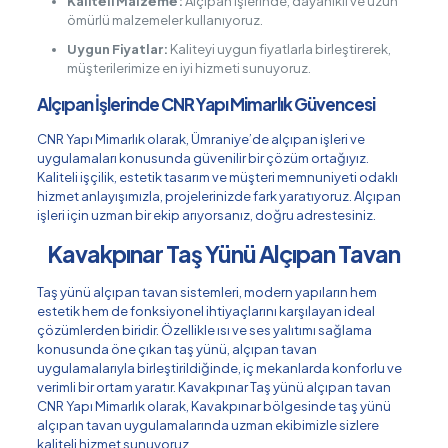
Kaliteli Malzeme:
Alçıpan işlerinde, dayanıklı ve uzun
ömürlü malzemeler kullanıyoruz.
Uygun Fiyatlar:
Kaliteyi uygun fiyatlarla birleştirerek,
müşterilerimize en iyi hizmeti sunuyoruz.
Alçıpan İşlerinde CNR Yapı Mimarlık Güvencesi
CNR Yapı Mimarlık olarak, Ümraniye’de alçıpan işleri ve
uygulamaları konusunda güvenilir bir çözüm ortağıyız.
Kaliteli işçilik, estetik tasarım ve müşteri memnuniyeti odaklı
hizmet anlayışımızla, projelerinizde fark yaratıyoruz. Alçıpan
işleri için uzman bir ekip arıyorsanız, doğru adrestesiniz.
Kavakpınar Taş Yünü Alçıpan Tavan
Taş yünü alçıpan tavan sistemleri, modern yapıların hem
estetik hem de fonksiyonel ihtiyaçlarını karşılayan ideal
çözümlerden biridir. Özellikle ısı ve ses yalıtımı sağlama
konusunda öne çıkan taş yünü, alçıpan tavan
uygulamalarıyla birleştirildiğinde, iç mekanlarda konforlu ve
verimli bir ortam yaratır. Kavakpınar Taş yünü alçıpan tavan
CNR Yapı Mimarlık olarak, Kavakpınar bölgesinde taş yünü
alçıpan tavan uygulamalarında uzman ekibimizle sizlere
kaliteli hizmet sunuyoruz.