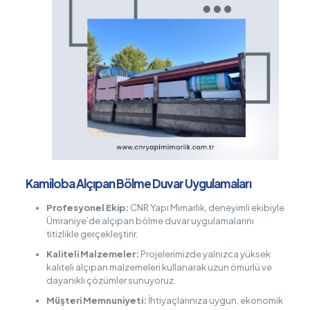
Kamiloba Alçıpan Bölme Duvar Uygulamaları
Profesyonel Ekip:
CNR Yapı Mimarlık, deneyimli ekibiyle
Ümraniye’de alçıpan bölme duvar uygulamalarını
titizlikle gerçekleştirir.
Kaliteli Malzemeler:
Projelerimizde yalnızca yüksek
kaliteli alçıpan malzemeleri kullanarak uzun ömürlü ve
dayanıklı çözümler sunuyoruz.
Müşteri Memnuniyeti:
İhtiyaçlarınıza uygun, ekonomik