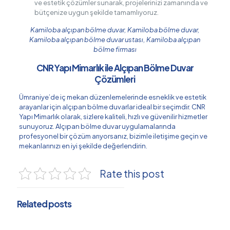
ve estetik çözümler sunarak, projelerinizi zamanında ve
bütçenize uygun şekilde tamamlıyoruz.
Kamiloba alçıpan bölme duvar, Kamiloba bölme duvar,
Kamiloba alçıpan bölme duvar ustası, Kamiloba alçıpan
bölme firması
CNR Yapı Mimarlık ile Alçıpan Bölme Duvar
Çözümleri
Ümraniye’de iç mekan düzenlemelerinde esneklik ve estetik
arayanlar için alçıpan bölme duvarlar ideal bir seçimdir. CNR
Yapı Mimarlık olarak, sizlere kaliteli, hızlı ve güvenilir hizmetler
sunuyoruz. Alçıpan bölme duvar uygulamalarında
profesyonel bir çözüm arıyorsanız, bizimle iletişime geçin ve
mekanlarınızı en iyi şekilde değerlendirin.
Rate this post
Related posts