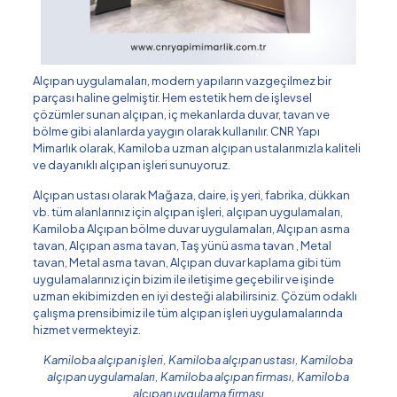
Alçıpan uygulamaları, modern yapıların vazgeçilmez bir
parçası haline gelmiştir. Hem estetik hem de işlevsel
çözümler sunan alçıpan, iç mekanlarda duvar, tavan ve
bölme gibi alanlarda yaygın olarak kullanılır. CNR Yapı
Mimarlık olarak, Kamiloba uzman alçıpan ustalarımızla kaliteli
ve dayanıklı alçıpan işleri sunuyoruz.
Alçıpan ustası olarak Mağaza, daire, iş yeri, fabrika, dükkan
vb. tüm alanlarınız için alçıpan işleri, alçıpan uygulamaları,
Kamiloba Alçıpan bölme duvar uygulamaları, Alçıpan asma
tavan, Alçıpan asma tavan, Taş yünü asma tavan , Metal
tavan, Metal asma tavan, Alçıpan duvar kaplama gibi tüm
uygulamalarınız için bizim ile iletişime geçebilir ve işinde
uzman ekibimizden en iyi desteği alabilirsiniz. Çözüm odaklı
çalışma prensibimiz ile tüm alçıpan işleri uygulamalarında
hizmet vermekteyiz.
Kamiloba alçıpan işleri, Kamiloba alçıpan ustası, Kamiloba
alçıpan uygulamaları, Kamiloba alçıpan firması, Kamiloba
alçıpan uygulama firması