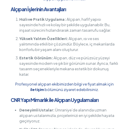
Alçıpan İşlerinin Avantajları
Hızlı ve Pratik Uygulama:
Alçıpan, hafif yapısı
sayesinde hızlı ve kolay bir şekilde uygulanabilir. Bu,
inşaat sürecini hızlandırarak zaman tasarrufu sağlar.
Yüksek Yalıtım Özellikleri:
Alçıpan, ısı ve ses
yalıtımında etkili bir çözümdür. Böylece, iç mekanlarda
konforlu bir yaşam alanı oluşturur.
Estetik Görünüm:
Alçıpan, düz ve pürüzsüz yüzeyi
sayesinde modern ve şık bir görünüm sunar. Ayrıca, farklı
tasarım seçenekleriyle mekana estetik bir dokunuş
katar.
Profesyonel alçıpan ekibimizden bilgi ve fiyat almak için
iletişim
bölümünü ziyaret edebilirsiniz.
CNR Yapı Mimarlık ile Alçıpan Uygulamaları
Deneyimli Ustalar:
Ümraniye’de alanında uzman
alçıpan ustalarımızla, projelerinizi en iyi şekilde hayata
geçiriyoruz.