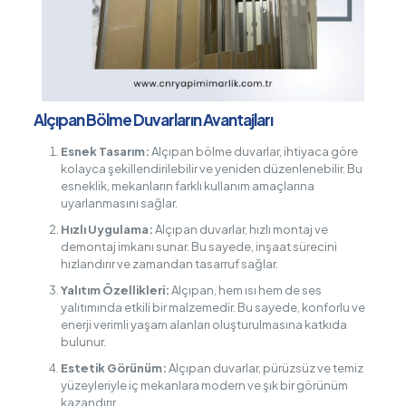
Alçıpan Bölme Duvarların Avantajları
Esnek Tasarım:
Alçıpan bölme duvarlar, ihtiyaca göre
kolayca şekillendirilebilir ve yeniden düzenlenebilir. Bu
esneklik, mekanların farklı kullanım amaçlarına
uyarlanmasını sağlar.
Hızlı Uygulama:
Alçıpan duvarlar, hızlı montaj ve
demontaj imkanı sunar. Bu sayede, inşaat sürecini
hızlandırır ve zamandan tasarruf sağlar.
Yalıtım Özellikleri:
Alçıpan, hem ısı hem de ses
yalıtımında etkili bir malzemedir. Bu sayede, konforlu ve
enerji verimli yaşam alanları oluşturulmasına katkıda
bulunur.
Estetik Görünüm:
Alçıpan duvarlar, pürüzsüz ve temiz
yüzeyleriyle iç mekanlara modern ve şık bir görünüm
kazandırır.