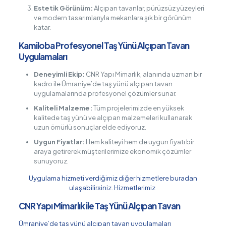
Estetik Görünüm:
Alçıpan tavanlar, pürüzsüz yüzeyleri
ve modern tasarımlarıyla mekanlara şık bir görünüm
katar.
Kamiloba Profesyonel Taş Yünü Alçıpan Tavan
Uygulamaları
Deneyimli Ekip:
CNR Yapı Mimarlık, alanında uzman bir
kadro ile Ümraniye’de taş yünü alçıpan tavan
uygulamalarında profesyonel çözümler sunar.
Kaliteli Malzeme:
Tüm projelerimizde en yüksek
kalitede taş yünü ve alçıpan malzemeleri kullanarak
uzun ömürlü sonuçlar elde ediyoruz.
Uygun Fiyatlar:
Hem kaliteyi hem de uygun fiyatı bir
araya getirerek müşterilerimize ekonomik çözümler
sunuyoruz.
Uygulama hizmeti verdiğimiz diğer hizmetlere buradan
ulaşabilirsiniz.
Hizmetlerimiz
CNR Yapı Mimarlık ile Taş Yünü Alçıpan Tavan
Ümraniye’de taş yünü alçıpan tavan uygulamaları