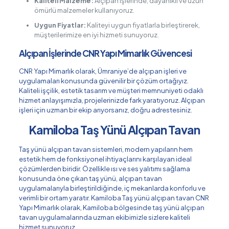
Kaliteli Malzeme:
Alçıpan işlerinde, dayanıklı ve uzun
ömürlü malzemeler kullanıyoruz.
Uygun Fiyatlar:
Kaliteyi uygun fiyatlarla birleştirerek,
müşterilerimize en iyi hizmeti sunuyoruz.
Alçıpan İşlerinde CNR Yapı Mimarlık Güvencesi
CNR Yapı Mimarlık olarak, Ümraniye’de alçıpan işleri ve
uygulamaları konusunda güvenilir bir çözüm ortağıyız.
Kaliteli işçilik, estetik tasarım ve müşteri memnuniyeti odaklı
hizmet anlayışımızla, projelerinizde fark yaratıyoruz. Alçıpan
işleri için uzman bir ekip arıyorsanız, doğru adrestesiniz.
Kamiloba Taş Yünü Alçıpan Tavan
Taş yünü alçıpan tavan sistemleri, modern yapıların hem
estetik hem de fonksiyonel ihtiyaçlarını karşılayan ideal
çözümlerden biridir. Özellikle ısı ve ses yalıtımı sağlama
konusunda öne çıkan taş yünü, alçıpan tavan
uygulamalarıyla birleştirildiğinde, iç mekanlarda konforlu ve
verimli bir ortam yaratır. Kamiloba Taş yünü alçıpan tavan CNR
Yapı Mimarlık olarak, Kamiloba bölgesinde taş yünü alçıpan
tavan uygulamalarında uzman ekibimizle sizlere kaliteli
hizmet sunuyoruz.