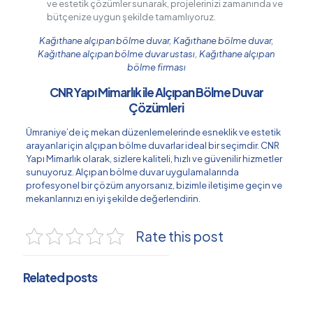
ve estetik çözümler sunarak, projelerinizi zamanında ve
bütçenize uygun şekilde tamamlıyoruz.
Kağıthane alçıpan bölme duvar, Kağıthane bölme duvar,
Kağıthane alçıpan bölme duvar ustası, Kağıthane alçıpan
bölme firması
CNR Yapı Mimarlık ile Alçıpan Bölme Duvar
Çözümleri
Ümraniye’de iç mekan düzenlemelerinde esneklik ve estetik
arayanlar için alçıpan bölme duvarlar ideal bir seçimdir. CNR
Yapı Mimarlık olarak, sizlere kaliteli, hızlı ve güvenilir hizmetler
sunuyoruz. Alçıpan bölme duvar uygulamalarında
profesyonel bir çözüm arıyorsanız, bizimle iletişime geçin ve
mekanlarınızı en iyi şekilde değerlendirin.
Rate this post
Related posts