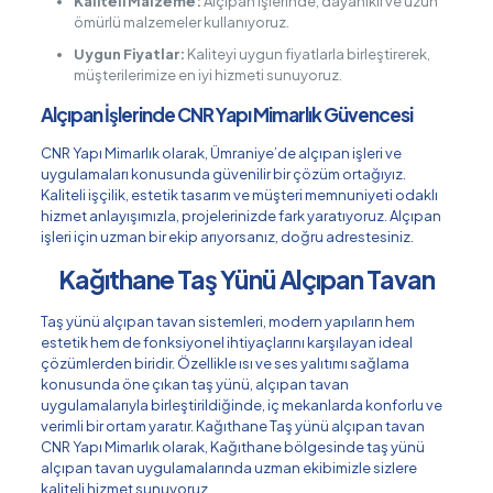
Kaliteli Malzeme:
Alçıpan işlerinde, dayanıklı ve uzun
ömürlü malzemeler kullanıyoruz.
Uygun Fiyatlar:
Kaliteyi uygun fiyatlarla birleştirerek,
müşterilerimize en iyi hizmeti sunuyoruz.
Alçıpan İşlerinde CNR Yapı Mimarlık Güvencesi
CNR Yapı Mimarlık olarak, Ümraniye’de alçıpan işleri ve
uygulamaları konusunda güvenilir bir çözüm ortağıyız.
Kaliteli işçilik, estetik tasarım ve müşteri memnuniyeti odaklı
hizmet anlayışımızla, projelerinizde fark yaratıyoruz. Alçıpan
işleri için uzman bir ekip arıyorsanız, doğru adrestesiniz.
Kağıthane Taş Yünü Alçıpan Tavan
Taş yünü alçıpan tavan sistemleri, modern yapıların hem
estetik hem de fonksiyonel ihtiyaçlarını karşılayan ideal
çözümlerden biridir. Özellikle ısı ve ses yalıtımı sağlama
konusunda öne çıkan taş yünü, alçıpan tavan
uygulamalarıyla birleştirildiğinde, iç mekanlarda konforlu ve
verimli bir ortam yaratır. Kağıthane Taş yünü alçıpan tavan
CNR Yapı Mimarlık olarak, Kağıthane bölgesinde taş yünü
alçıpan tavan uygulamalarında uzman ekibimizle sizlere
kaliteli hizmet sunuyoruz.