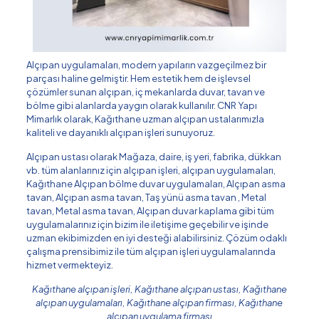
Alçıpan uygulamaları, modern yapıların vazgeçilmez bir
parçası haline gelmiştir. Hem estetik hem de işlevsel
çözümler sunan alçıpan, iç mekanlarda duvar, tavan ve
bölme gibi alanlarda yaygın olarak kullanılır. CNR Yapı
Mimarlık olarak, Kağıthane uzman alçıpan ustalarımızla
kaliteli ve dayanıklı alçıpan işleri sunuyoruz.
Alçıpan ustası olarak Mağaza, daire, iş yeri, fabrika, dükkan
vb. tüm alanlarınız için alçıpan işleri, alçıpan uygulamaları,
Kağıthane Alçıpan bölme duvar uygulamaları, Alçıpan asma
tavan, Alçıpan asma tavan, Taş yünü asma tavan , Metal
tavan, Metal asma tavan, Alçıpan duvar kaplama gibi tüm
uygulamalarınız için bizim ile iletişime geçebilir ve işinde
uzman ekibimizden en iyi desteği alabilirsiniz. Çözüm odaklı
çalışma prensibimiz ile tüm alçıpan işleri uygulamalarında
hizmet vermekteyiz.
Kağıthane alçıpan işleri, Kağıthane alçıpan ustası, Kağıthane
alçıpan uygulamaları, Kağıthane alçıpan firması, Kağıthane
alçıpan uygulama firması