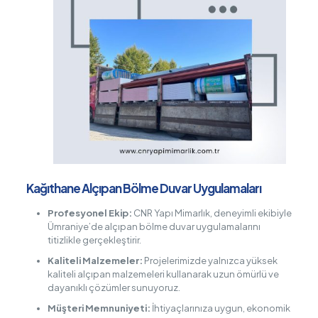
Kağıthane Alçıpan Bölme Duvar Uygulamaları
Profesyonel Ekip:
CNR Yapı Mimarlık, deneyimli ekibiyle
Ümraniye’de alçıpan bölme duvar uygulamalarını
titizlikle gerçekleştirir.
Kaliteli Malzemeler:
Projelerimizde yalnızca yüksek
kaliteli alçıpan malzemeleri kullanarak uzun ömürlü ve
dayanıklı çözümler sunuyoruz.
Müşteri Memnuniyeti:
İhtiyaçlarınıza uygun, ekonomik