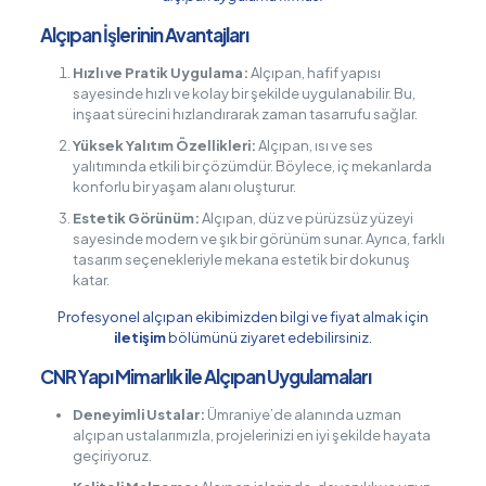
Alçıpan İşlerinin Avantajları
Hızlı ve Pratik Uygulama:
Alçıpan, hafif yapısı
sayesinde hızlı ve kolay bir şekilde uygulanabilir. Bu,
inşaat sürecini hızlandırarak zaman tasarrufu sağlar.
Yüksek Yalıtım Özellikleri:
Alçıpan, ısı ve ses
yalıtımında etkili bir çözümdür. Böylece, iç mekanlarda
konforlu bir yaşam alanı oluşturur.
Estetik Görünüm:
Alçıpan, düz ve pürüzsüz yüzeyi
sayesinde modern ve şık bir görünüm sunar. Ayrıca, farklı
tasarım seçenekleriyle mekana estetik bir dokunuş
katar.
Profesyonel alçıpan ekibimizden bilgi ve fiyat almak için
iletişim
bölümünü ziyaret edebilirsiniz.
CNR Yapı Mimarlık ile Alçıpan Uygulamaları
Deneyimli Ustalar:
Ümraniye’de alanında uzman
alçıpan ustalarımızla, projelerinizi en iyi şekilde hayata
geçiriyoruz.