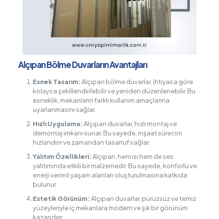
Alçıpan Bölme Duvarların Avantajları
Esnek Tasarım:
Alçıpan bölme duvarlar, ihtiyaca göre
kolayca şekillendirilebilir ve yeniden düzenlenebilir. Bu
esneklik, mekanların farklı kullanım amaçlarına
uyarlanmasını sağlar.
Hızlı Uygulama:
Alçıpan duvarlar, hızlı montaj ve
demontaj imkanı sunar. Bu sayede, inşaat sürecini
hızlandırır ve zamandan tasarruf sağlar.
Yalıtım Özellikleri:
Alçıpan, hem ısı hem de ses
yalıtımında etkili bir malzemedir. Bu sayede, konforlu ve
enerji verimli yaşam alanları oluşturulmasına katkıda
bulunur.
Estetik Görünüm:
Alçıpan duvarlar, pürüzsüz ve temiz
yüzeyleriyle iç mekanlara modern ve şık bir görünüm
kazandırır.