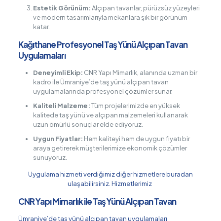
Estetik Görünüm:
Alçıpan tavanlar, pürüzsüz yüzeyleri
ve modern tasarımlarıyla mekanlara şık bir görünüm
katar.
Kağıthane Profesyonel Taş Yünü Alçıpan Tavan
Uygulamaları
Deneyimli Ekip:
CNR Yapı Mimarlık, alanında uzman bir
kadro ile Ümraniye’de taş yünü alçıpan tavan
uygulamalarında profesyonel çözümler sunar.
Kaliteli Malzeme:
Tüm projelerimizde en yüksek
kalitede taş yünü ve alçıpan malzemeleri kullanarak
uzun ömürlü sonuçlar elde ediyoruz.
Uygun Fiyatlar:
Hem kaliteyi hem de uygun fiyatı bir
araya getirerek müşterilerimize ekonomik çözümler
sunuyoruz.
Uygulama hizmeti verdiğimiz diğer hizmetlere buradan
ulaşabilirsiniz.
Hizmetlerimiz
CNR Yapı Mimarlık ile Taş Yünü Alçıpan Tavan
Ümraniye’de taş yünü alçıpan tavan uygulamaları