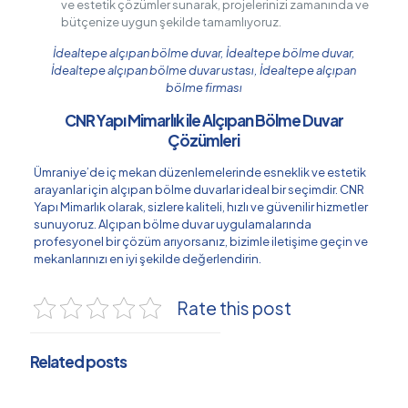
ve estetik çözümler sunarak, projelerinizi zamanında ve
bütçenize uygun şekilde tamamlıyoruz.
İdealtepe alçıpan bölme duvar, İdealtepe bölme duvar,
İdealtepe alçıpan bölme duvar ustası, İdealtepe alçıpan
bölme firması
CNR Yapı Mimarlık ile Alçıpan Bölme Duvar
Çözümleri
Ümraniye’de iç mekan düzenlemelerinde esneklik ve estetik
arayanlar için alçıpan bölme duvarlar ideal bir seçimdir. CNR
Yapı Mimarlık olarak, sizlere kaliteli, hızlı ve güvenilir hizmetler
sunuyoruz. Alçıpan bölme duvar uygulamalarında
profesyonel bir çözüm arıyorsanız, bizimle iletişime geçin ve
mekanlarınızı en iyi şekilde değerlendirin.
Rate this post
Related posts