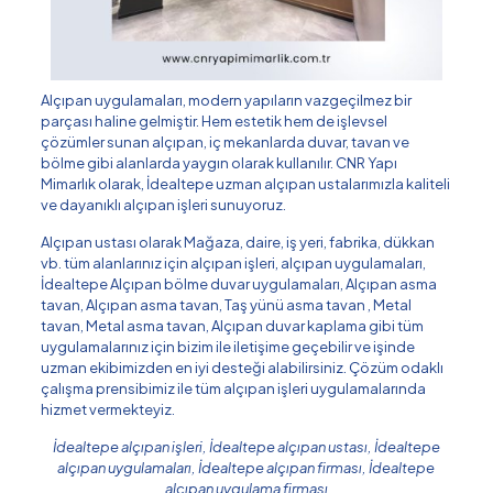
Alçıpan uygulamaları, modern yapıların vazgeçilmez bir
parçası haline gelmiştir. Hem estetik hem de işlevsel
çözümler sunan alçıpan, iç mekanlarda duvar, tavan ve
bölme gibi alanlarda yaygın olarak kullanılır. CNR Yapı
Mimarlık olarak, İdealtepe uzman alçıpan ustalarımızla kaliteli
ve dayanıklı alçıpan işleri sunuyoruz.
Alçıpan ustası olarak Mağaza, daire, iş yeri, fabrika, dükkan
vb. tüm alanlarınız için alçıpan işleri, alçıpan uygulamaları,
İdealtepe Alçıpan bölme duvar uygulamaları, Alçıpan asma
tavan, Alçıpan asma tavan, Taş yünü asma tavan , Metal
tavan, Metal asma tavan, Alçıpan duvar kaplama gibi tüm
uygulamalarınız için bizim ile iletişime geçebilir ve işinde
uzman ekibimizden en iyi desteği alabilirsiniz. Çözüm odaklı
çalışma prensibimiz ile tüm alçıpan işleri uygulamalarında
hizmet vermekteyiz.
İdealtepe alçıpan işleri, İdealtepe alçıpan ustası, İdealtepe
alçıpan uygulamaları, İdealtepe alçıpan firması, İdealtepe
alçıpan uygulama firması