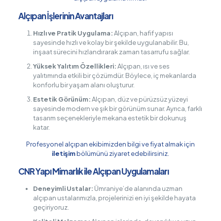
Alçıpan İşlerinin Avantajları
Hızlı ve Pratik Uygulama:
Alçıpan, hafif yapısı
sayesinde hızlı ve kolay bir şekilde uygulanabilir. Bu,
inşaat sürecini hızlandırarak zaman tasarrufu sağlar.
Yüksek Yalıtım Özellikleri:
Alçıpan, ısı ve ses
yalıtımında etkili bir çözümdür. Böylece, iç mekanlarda
konforlu bir yaşam alanı oluşturur.
Estetik Görünüm:
Alçıpan, düz ve pürüzsüz yüzeyi
sayesinde modern ve şık bir görünüm sunar. Ayrıca, farklı
tasarım seçenekleriyle mekana estetik bir dokunuş
katar.
Profesyonel alçıpan ekibimizden bilgi ve fiyat almak için
iletişim
bölümünü ziyaret edebilirsiniz.
CNR Yapı Mimarlık ile Alçıpan Uygulamaları
Deneyimli Ustalar:
Ümraniye’de alanında uzman
alçıpan ustalarımızla, projelerinizi en iyi şekilde hayata
geçiriyoruz.