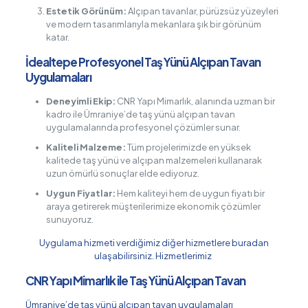
Estetik Görünüm:
Alçıpan tavanlar, pürüzsüz yüzeyleri
ve modern tasarımlarıyla mekanlara şık bir görünüm
katar.
İdealtepe Profesyonel Taş Yünü Alçıpan Tavan
Uygulamaları
Deneyimli Ekip:
CNR Yapı Mimarlık, alanında uzman bir
kadro ile Ümraniye’de taş yünü alçıpan tavan
uygulamalarında profesyonel çözümler sunar.
Kaliteli Malzeme:
Tüm projelerimizde en yüksek
kalitede taş yünü ve alçıpan malzemeleri kullanarak
uzun ömürlü sonuçlar elde ediyoruz.
Uygun Fiyatlar:
Hem kaliteyi hem de uygun fiyatı bir
araya getirerek müşterilerimize ekonomik çözümler
sunuyoruz.
Uygulama hizmeti verdiğimiz diğer hizmetlere buradan
ulaşabilirsiniz.
Hizmetlerimiz
CNR Yapı Mimarlık ile Taş Yünü Alçıpan Tavan
Ümraniye’de taş yünü alçıpan tavan uygulamaları