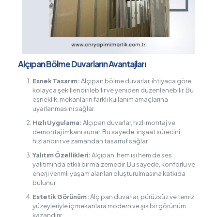
Alçıpan Bölme Duvarların Avantajları
Esnek Tasarım:
Alçıpan bölme duvarlar, ihtiyaca göre
kolayca şekillendirilebilir ve yeniden düzenlenebilir. Bu
esneklik, mekanların farklı kullanım amaçlarına
uyarlanmasını sağlar.
Hızlı Uygulama:
Alçıpan duvarlar, hızlı montaj ve
demontaj imkanı sunar. Bu sayede, inşaat sürecini
hızlandırır ve zamandan tasarruf sağlar.
Yalıtım Özellikleri:
Alçıpan, hem ısı hem de ses
yalıtımında etkili bir malzemedir. Bu sayede, konforlu ve
enerji verimli yaşam alanları oluşturulmasına katkıda
bulunur.
Estetik Görünüm:
Alçıpan duvarlar, pürüzsüz ve temiz
yüzeyleriyle iç mekanlara modern ve şık bir görünüm
kazandırır.