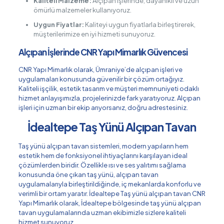
Kaliteli Malzeme:
Alçıpan işlerinde, dayanıklı ve uzun
ömürlü malzemeler kullanıyoruz.
Uygun Fiyatlar:
Kaliteyi uygun fiyatlarla birleştirerek,
müşterilerimize en iyi hizmeti sunuyoruz.
Alçıpan İşlerinde CNR Yapı Mimarlık Güvencesi
CNR Yapı Mimarlık olarak, Ümraniye’de alçıpan işleri ve
uygulamaları konusunda güvenilir bir çözüm ortağıyız.
Kaliteli işçilik, estetik tasarım ve müşteri memnuniyeti odaklı
hizmet anlayışımızla, projelerinizde fark yaratıyoruz. Alçıpan
işleri için uzman bir ekip arıyorsanız, doğru adrestesiniz.
İdealtepe Taş Yünü Alçıpan Tavan
Taş yünü alçıpan tavan sistemleri, modern yapıların hem
estetik hem de fonksiyonel ihtiyaçlarını karşılayan ideal
çözümlerden biridir. Özellikle ısı ve ses yalıtımı sağlama
konusunda öne çıkan taş yünü, alçıpan tavan
uygulamalarıyla birleştirildiğinde, iç mekanlarda konforlu ve
verimli bir ortam yaratır. İdealtepe Taş yünü alçıpan tavan CNR
Yapı Mimarlık olarak, İdealtepe bölgesinde taş yünü alçıpan
tavan uygulamalarında uzman ekibimizle sizlere kaliteli
hizmet sunuyoruz.