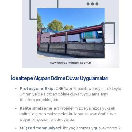
İdealtepe Alçıpan Bölme Duvar Uygulamaları
Profesyonel Ekip:
CNR Yapı Mimarlık, deneyimli ekibiyle
Ümraniye’de alçıpan bölme duvar uygulamalarını
titizlikle gerçekleştirir.
Kaliteli Malzemeler:
Projelerimizde yalnızca yüksek
kaliteli alçıpan malzemeleri kullanarak uzun ömürlü ve
dayanıklı çözümler sunuyoruz.
Müşteri Memnuniyeti:
İhtiyaçlarınıza uygun, ekonomik