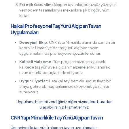
Estetik Görünüm:
Alçıpan tavanlar, pürüzsüz yüzeyleri
ve modern tasarımlarıyla mekanlara şık bir görünüm
katar.
Halkalı Profesyonel Taş Yünü Alçıpan Tavan
Uygulamaları
Deneyimli Ekip:
CNR Yapı Mimarlık, alanında uzman bir
kadro ile Ümraniye’de taş yünü alçıpan tavan
uygulamalarında profesyonel çözümler sunar.
Kaliteli Malzeme:
Tüm projelerimizde en yüksek
kalitede taş yünü ve alçıpan malzemeleri kullanarak
uzun ömürlü sonuçlar elde ediyoruz.
Uygun Fiyatlar:
Hem kaliteyi hem de uygun fiyatı bir
araya getirerek müşterilerimize ekonomik çözümler
sunuyoruz.
Uygulama hizmeti verdiğimiz diğer hizmetlere buradan
ulaşabilirsiniz.
Hizmetlerimiz
CNR Yapı Mimarlık ile Taş Yünü Alçıpan Tavan
Ümraniye’de taş yünü alçıpan tavan uygulamaları