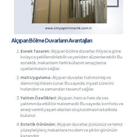
Alçıpan Bölme Duvarların Avantajları
Esnek Tasarım:
Alçıpan bölme duvarlar, ihtiyaca göre
kolayca şekillendirilebilir ve yeniden düzenlenebilir. Bu
esneklik, mekanların farklı kullanım amaçlarına
uyarlanmasını sağlar.
Hızlı Uygulama:
Alçıpan duvarlar, hızlı montaj ve
demontaj imkanı sunar. Bu sayede, inşaat sürecini
hızlandırır ve zamandan tasarruf sağlar.
Yalıtım Özellikleri:
Alçıpan, hem ısı hem de ses
yalıtımında etkili bir malzemedir. Bu sayede, konforlu ve
enerji verimli yaşam alanları oluşturulmasına katkıda
bulunur.
Estetik Görünüm:
Alçıpan duvarlar, pürüzsüz ve temiz
yüzeyleriyle iç mekanlara modern ve şık bir görünüm
kazandırır.