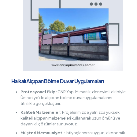
Halkalı Alçıpan Bölme Duvar Uygulamaları
Profesyonel Ekip:
CNR Yapı Mimarlık, deneyimli ekibiyle
Ümraniye’de alçıpan bölme duvar uygulamalarını
titizlikle gerçekleştirir.
Kaliteli Malzemeler:
Projelerimizde yalnızca yüksek
kaliteli alçıpan malzemeleri kullanarak uzun ömürlü ve
dayanıklı çözümler sunuyoruz.
Müşteri Memnuniyeti:
İhtiyaçlarınıza uygun, ekonomik