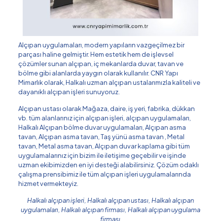
Alçıpan uygulamaları, modern yapıların vazgeçilmez bir
parçası haline gelmiştir. Hem estetik hem de işlevsel
çözümler sunan alçıpan, iç mekanlarda duvar, tavan ve
bölme gibi alanlarda yaygın olarak kullanılır. CNR Yapı
Mimarlık olarak, Halkalı uzman alçıpan ustalarımızla kaliteli ve
dayanıklı alçıpan işleri sunuyoruz.
Alçıpan ustası olarak Mağaza, daire, iş yeri, fabrika, dükkan
vb. tüm alanlarınız için alçıpan işleri, alçıpan uygulamaları,
Halkalı Alçıpan bölme duvar uygulamaları, Alçıpan asma
tavan, Alçıpan asma tavan, Taş yünü asma tavan , Metal
tavan, Metal asma tavan, Alçıpan duvar kaplama gibi tüm
uygulamalarınız için bizim ile iletişime geçebilir ve işinde
uzman ekibimizden en iyi desteği alabilirsiniz. Çözüm odaklı
çalışma prensibimiz ile tüm alçıpan işleri uygulamalarında
hizmet vermekteyiz.
Halkalı alçıpan işleri, Halkalı alçıpan ustası, Halkalı alçıpan
uygulamaları, Halkalı alçıpan firması, Halkalı alçıpan uygulama
firması