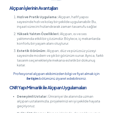
Alçıpan İşlerinin Avantajları
Hızlı ve Pratik Uygulama:
Alçıpan, hafif yapısı
sayesinde hızlı ve kolay bir şekilde uygulanabilir. Bu,
inşaat sürecini hızlandırarak zaman tasarrufu sağlar.
Yüksek Yalıtım Özellikleri:
Alçıpan, ısı ve ses
yalıtımında etkili bir çözümdür. Böylece, iç mekanlarda
konforlu bir yaşam alanı oluşturur.
Estetik Görünüm:
Alçıpan, düz ve pürüzsüz yüzeyi
sayesinde modern ve şık bir görünüm sunar. Ayrıca, farklı
tasarım seçenekleriyle mekana estetik bir dokunuş
katar.
Profesyonel alçıpan ekibimizden bilgi ve fiyat almak için
iletişim
bölümünü ziyaret edebilirsiniz.
CNR Yapı Mimarlık ile Alçıpan Uygulamaları
Deneyimli Ustalar:
Ümraniye’de alanında uzman
alçıpan ustalarımızla, projelerinizi en iyi şekilde hayata
geçiriyoruz.