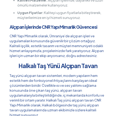
Kaliteli Malzeme:
Alçıpan işlerinde, dayanıklı ve uzun
ömürlü malzemeler kullanıyoruz.
Uygun Fiyatlar:
Kaliteyi uygun fiyatlarla birleştirerek,
müşterilerimize en iyi hizmeti sunuyoruz.
Alçıpan İşlerinde CNR Yapı Mimarlık Güvencesi
CNR Yapı Mimarlık olarak, Ümraniye’de alçıpan işleri ve
uygulamaları konusunda güvenilir bir çözüm ortağıyız.
Kaliteli işçilik, estetik tasarım ve müşteri memnuniyeti odaklı
hizmet anlayışımızla, projelerinizde fark yaratıyoruz. Alçıpan
işleri için uzman bir ekip arıyorsanız, doğru adrestesiniz.
Halkalı Taş Yünü Alçıpan Tavan
Taş yünü alçıpan tavan sistemleri, modern yapıların hem
estetik hem de fonksiyonel ihtiyaçlarını karşılayan ideal
çözümlerden biridir. Özellikle ısı ve ses yalıtımı sağlama
konusunda öne çıkan taş yünü, alçıpan tavan
uygulamalarıyla birleştirildiğinde, iç mekanlarda konforlu ve
verimli bir ortam yaratır. Halkalı Taş yünü alçıpan tavan CNR
Yapı Mimarlık olarak, Halkalı bölgesinde taş yünü alçıpan
tavan uygulamalarında uzman ekibimizle sizlere kaliteli
hizmet sunuyoruz.