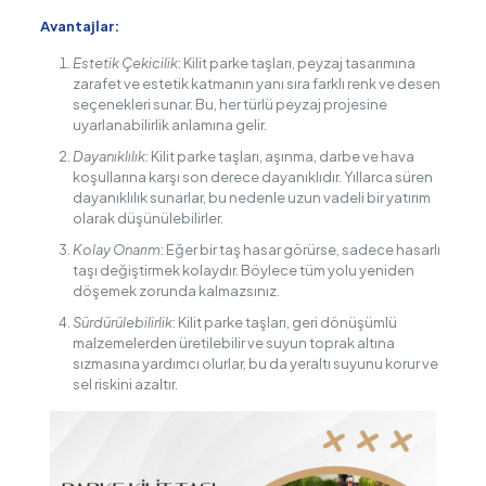
Avantajlar:
Estetik Çekicilik
: Kilit parke taşları, peyzaj tasarımına
zarafet ve estetik katmanın yanı sıra farklı renk ve desen
seçenekleri sunar. Bu, her türlü peyzaj projesine
uyarlanabilirlik anlamına gelir.
Dayanıklılık
: Kilit parke taşları, aşınma, darbe ve hava
koşullarına karşı son derece dayanıklıdır. Yıllarca süren
dayanıklılık sunarlar, bu nedenle uzun vadeli bir yatırım
olarak düşünülebilirler.
Kolay Onarım
: Eğer bir taş hasar görürse, sadece hasarlı
taşı değiştirmek kolaydır. Böylece tüm yolu yeniden
döşemek zorunda kalmazsınız.
Sürdürülebilirlik
: Kilit parke taşları, geri dönüşümlü
malzemelerden üretilebilir ve suyun toprak altına
sızmasına yardımcı olurlar, bu da yeraltı suyunu korur ve
sel riskini azaltır.