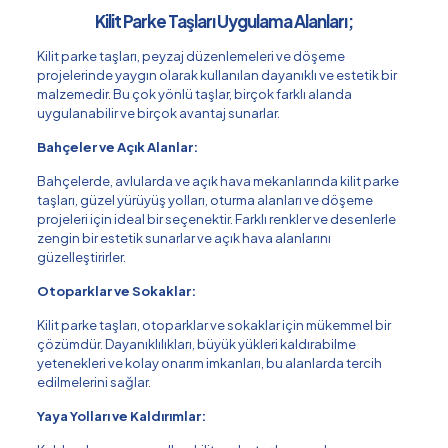
Kilit Parke Taşları Uygulama Alanları;
Kilit parke taşları, peyzaj düzenlemeleri ve döşeme
projelerinde yaygın olarak kullanılan dayanıklı ve estetik bir
malzemedir. Bu çok yönlü taşlar, birçok farklı alanda
uygulanabilir ve birçok avantaj sunarlar.
Bahçeler ve Açık Alanlar:
Bahçelerde, avlularda ve açık hava mekanlarında kilit parke
taşları, güzel yürüyüş yolları, oturma alanları ve döşeme
projeleri için ideal bir seçenektir. Farklı renkler ve desenlerle
zengin bir estetik sunarlar ve açık hava alanlarını
güzelleştirirler.
Otoparklar ve Sokaklar:
Kilit parke taşları, otoparklar ve sokaklar için mükemmel bir
çözümdür. Dayanıklılıkları, büyük yükleri kaldırabilme
yetenekleri ve kolay onarım imkanları, bu alanlarda tercih
edilmelerini sağlar.
Yaya Yolları ve Kaldırımlar: