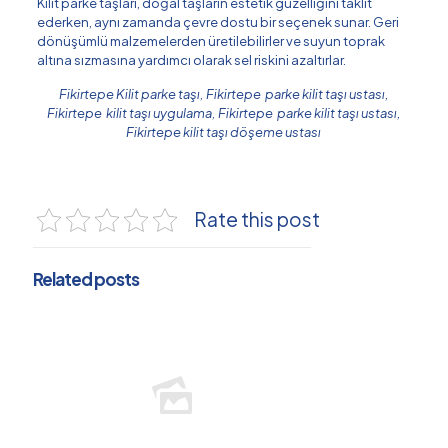
Kilit parke taşları, doğal taşların estetik güzelliğini taklit
ederken, aynı zamanda çevre dostu bir seçenek sunar. Geri
dönüşümlü malzemelerden üretilebilirler ve suyun toprak
altına sızmasına yardımcı olarak sel riskini azaltırlar.
Fikirtepe Kilit parke taşı, Fikirtepe parke kilit taşı ustası,
Fikirtepe kilit taşı uygulama, Fikirtepe parke kilit taşı ustası,
Fikirtepe kilit taşı döşeme ustası
Rate this post
Related posts