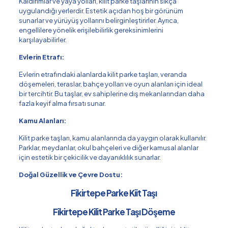
Kaldırımlar ve yaya yolları, kilit parke taşlarının sıkça
uygulandığı yerlerdir. Estetik açıdan hoş bir görünüm
sunarlar ve yürüyüş yollarını belirginleştirirler. Ayrıca,
engellilere yönelik erişilebilirlik gereksinimlerini
karşılayabilirler.
Evlerin Etrafı:
Evlerin etrafındaki alanlarda kilit parke taşları, veranda
döşemeleri, teraslar, bahçe yolları ve oyun alanları için ideal
bir tercihtir. Bu taşlar, ev sahiplerine dış mekanlarından daha
fazla keyif alma fırsatı sunar.
Kamu Alanları:
Kilit parke taşları, kamu alanlarında da yaygın olarak kullanılır.
Parklar, meydanlar, okul bahçeleri ve diğer kamusal alanlar
için estetik bir çekicilik ve dayanıklılık sunarlar.
Doğal Güzellik ve Çevre Dostu:
Fikirtepe Parke Kiit Taşı
Fikirtepe Kilit Parke Taşı Döşeme