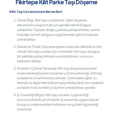
Fikirtepe Kilit Parke Taşı Döşeme
Kilit Taşı Ustalarımızın Becerileri:
Teknik Bilgi
: Kilit taşı ustalarımız, farklı döşeme
desenlerini oluşturmak için gerekli teknik bilgiye
sahiptirler. Taşların doğru şekilde yerleştirilmesi, zemin
hazırlığı ve kum dolgusu uygulamaları gibi konularda
uzmandırlar.
Dikkat ve Titizlik
: Döşeme işlemi sırasında dikkatli ve titiz
olmak, kilit taşı ustaları için önemlidir. Her taşın düzgün
bir şekilde yerleştirilmesi ve sıkıştırılması, sonucun
kalitesini etkiler.
Problem Çözme Yeteneği
: Kilit taşı döşeme projeleri
sırasında karşılaşılan sorunları çözme yeteneği, kilit taşı
ustalarının önemli bir becerisidir. Zemindeki eğim, su
drenajı ve diğer faktörler projeyi etkileyebilir, bu nedenle
ustaların hızlı ve etkili çözümler üretebilmesi gerekir.
İş Güvenliği Bilgisi
: Kilit taşı ustaları, iş güvenliği
konusunda bilinçli olmalıdır. İş sırasında uygun kişisel
koruyucu ekipmanların kullanımı ve işçilerin güvenliği
önemlidir.