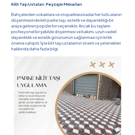
Kilit Taşı Ustaları: Peyzajın Mimarları
Bahçelerden sokaklara ve otoparklara kadar her türlü alanın
döşenmesinde kilit parke taşı, estetik ve dayanıklılığı bir
araya getiren popüler bir seçenektir. Ancak bu taşların
profesyonel bir şekilde döşenmesi ve bakımı, uzun vadeli
dayanıklılık ve estetik görünümün sağlanması için kritik
öneme sahiptir. İşte kilit taşı ustalarının önemi ve yetenekleri
hakkında daha fazla bilgi: