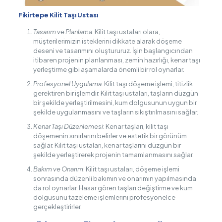
Fikirtepe Kilit Taşı Ustası
Tasarım ve Planlama
: Kilit taşı ustaları olara,
müşterilerimizin isteklerini dikkate alarak döşeme
deseni ve tasarımını oluştururuz. İşin başlangıcından
itibaren projenin planlanması, zemin hazırlığı, kenar taşı
yerleştirme gibi aşamalarda önemli bir rol oynarlar.
Profesyonel Uygulama
: Kilit taşı döşeme işlemi, titizlik
gerektiren bir işlemdir. Kilit taşı ustaları, taşların düzgün
bir şekilde yerleştirilmesini, kum dolgusunun uygun bir
şekilde uygulanmasını ve taşların sıkıştırılmasını sağlar.
Kenar Taşı Düzenlemesi
: Kenar taşları, kilit taşı
döşemenin sınırlarını belirler ve estetik bir görünüm
sağlar. Kilit taşı ustaları, kenar taşlarını düzgün bir
şekilde yerleştirerek projenin tamamlanmasını sağlar.
Bakım ve Onarım
: Kilit taşı ustaları, döşeme işlemi
sonrasında düzenli bakımın ve onarımın yapılmasında
da rol oynarlar. Hasar gören taşları değiştirme ve kum
dolgusunu tazeleme işlemlerini profesyonelce
gerçekleştirirler.