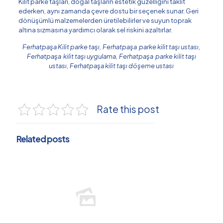
Kilit parke taşları, doğal taşların estetik güzelliğini taklit
ederken, aynı zamanda çevre dostu bir seçenek sunar. Geri
dönüşümlü malzemelerden üretilebilirler ve suyun toprak
altına sızmasına yardımcı olarak sel riskini azaltırlar.
Ferhatpaşa Kilit parke taşı, Ferhatpaşa parke kilit taşı ustası,
Ferhatpaşa kilit taşı uygulama, Ferhatpaşa parke kilit taşı
ustası, Ferhatpaşa kilit taşı döşeme ustası
Rate this post
Related posts