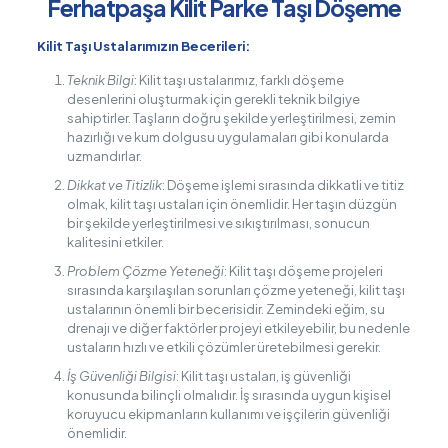
Ferhatpaşa Kilit Parke Taşı Döşeme
Kilit Taşı Ustalarımızın Becerileri:
Teknik Bilgi
: Kilit taşı ustalarımız, farklı döşeme
desenlerini oluşturmak için gerekli teknik bilgiye
sahiptirler. Taşların doğru şekilde yerleştirilmesi, zemin
hazırlığı ve kum dolgusu uygulamaları gibi konularda
uzmandırlar.
Dikkat ve Titizlik
: Döşeme işlemi sırasında dikkatli ve titiz
olmak, kilit taşı ustaları için önemlidir. Her taşın düzgün
bir şekilde yerleştirilmesi ve sıkıştırılması, sonucun
kalitesini etkiler.
Problem Çözme Yeteneği
: Kilit taşı döşeme projeleri
sırasında karşılaşılan sorunları çözme yeteneği, kilit taşı
ustalarının önemli bir becerisidir. Zemindeki eğim, su
drenajı ve diğer faktörler projeyi etkileyebilir, bu nedenle
ustaların hızlı ve etkili çözümler üretebilmesi gerekir.
İş Güvenliği Bilgisi
: Kilit taşı ustaları, iş güvenliği
konusunda bilinçli olmalıdır. İş sırasında uygun kişisel
koruyucu ekipmanların kullanımı ve işçilerin güvenliği
önemlidir.