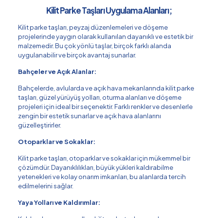
Kilit Parke Taşları Uygulama Alanları;
Kilit parke taşları, peyzaj düzenlemeleri ve döşeme
projelerinde yaygın olarak kullanılan dayanıklı ve estetik bir
malzemedir. Bu çok yönlü taşlar, birçok farklı alanda
uygulanabilir ve birçok avantaj sunarlar.
Bahçeler ve Açık Alanlar:
Bahçelerde, avlularda ve açık hava mekanlarında kilit parke
taşları, güzel yürüyüş yolları, oturma alanları ve döşeme
projeleri için ideal bir seçenektir. Farklı renkler ve desenlerle
zengin bir estetik sunarlar ve açık hava alanlarını
güzelleştirirler.
Otoparklar ve Sokaklar:
Kilit parke taşları, otoparklar ve sokaklar için mükemmel bir
çözümdür. Dayanıklılıkları, büyük yükleri kaldırabilme
yetenekleri ve kolay onarım imkanları, bu alanlarda tercih
edilmelerini sağlar.
Yaya Yolları ve Kaldırımlar: