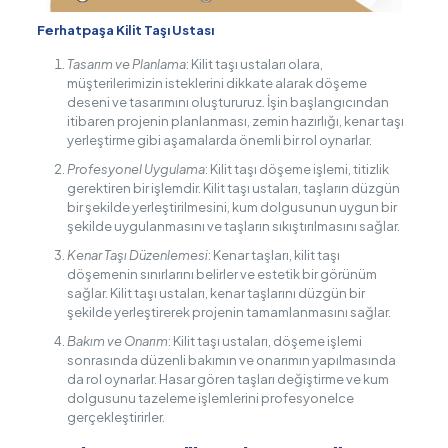
Ferhatpaşa Kilit Taşı Ustası
Tasarım ve Planlama
: Kilit taşı ustaları olara,
müşterilerimizin isteklerini dikkate alarak döşeme
deseni ve tasarımını oluştururuz. İşin başlangıcından
itibaren projenin planlanması, zemin hazırlığı, kenar taşı
yerleştirme gibi aşamalarda önemli bir rol oynarlar.
Profesyonel Uygulama
: Kilit taşı döşeme işlemi, titizlik
gerektiren bir işlemdir. Kilit taşı ustaları, taşların düzgün
bir şekilde yerleştirilmesini, kum dolgusunun uygun bir
şekilde uygulanmasını ve taşların sıkıştırılmasını sağlar.
Kenar Taşı Düzenlemesi
: Kenar taşları, kilit taşı
döşemenin sınırlarını belirler ve estetik bir görünüm
sağlar. Kilit taşı ustaları, kenar taşlarını düzgün bir
şekilde yerleştirerek projenin tamamlanmasını sağlar.
Bakım ve Onarım
: Kilit taşı ustaları, döşeme işlemi
sonrasında düzenli bakımın ve onarımın yapılmasında
da rol oynarlar. Hasar gören taşları değiştirme ve kum
dolgusunu tazeleme işlemlerini profesyonelce
gerçekleştirirler.