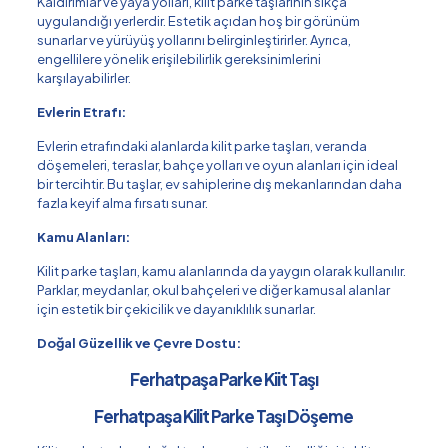
Kaldırımlar ve yaya yolları, kilit parke taşlarının sıkça
uygulandığı yerlerdir. Estetik açıdan hoş bir görünüm
sunarlar ve yürüyüş yollarını belirginleştirirler. Ayrıca,
engellilere yönelik erişilebilirlik gereksinimlerini
karşılayabilirler.
Evlerin Etrafı:
Evlerin etrafındaki alanlarda kilit parke taşları, veranda
döşemeleri, teraslar, bahçe yolları ve oyun alanları için ideal
bir tercihtir. Bu taşlar, ev sahiplerine dış mekanlarından daha
fazla keyif alma fırsatı sunar.
Kamu Alanları:
Kilit parke taşları, kamu alanlarında da yaygın olarak kullanılır.
Parklar, meydanlar, okul bahçeleri ve diğer kamusal alanlar
için estetik bir çekicilik ve dayanıklılık sunarlar.
Doğal Güzellik ve Çevre Dostu:
Ferhatpaşa Parke Kiit Taşı
Ferhatpaşa Kilit Parke Taşı Döşeme