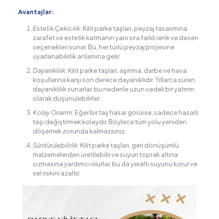
Avantajlar:
Estetik Çekicilik
: Kilit parke taşları, peyzaj tasarımına
zarafet ve estetik katmanın yanı sıra farklı renk ve desen
seçenekleri sunar. Bu, her türlü peyzaj projesine
uyarlanabilirlik anlamına gelir.
Dayanıklılık
: Kilit parke taşları, aşınma, darbe ve hava
koşullarına karşı son derece dayanıklıdır. Yıllarca süren
dayanıklılık sunarlar, bu nedenle uzun vadeli bir yatırım
olarak düşünülebilirler.
Kolay Onarım
: Eğer bir taş hasar görürse, sadece hasarlı
taşı değiştirmek kolaydır. Böylece tüm yolu yeniden
döşemek zorunda kalmazsınız.
Sürdürülebilirlik
: Kilit parke taşları, geri dönüşümlü
malzemelerden üretilebilir ve suyun toprak altına
sızmasına yardımcı olurlar, bu da yeraltı suyunu korur ve
sel riskini azaltır.