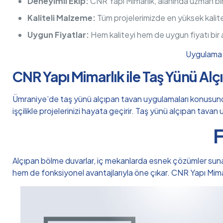
Deneyimli Ekip:
CNR Yapı Mimarlık, alanında uzman bi
Kaliteli Malzeme:
Tüm projelerimizde en yüksek kalit
Uygun Fiyatlar:
Hem kaliteyi hem de uygun fiyatı bir
Uygulama h
CNR Yapı Mimarlık ile Taş Yünü Al
Ümraniye’de taş yünü alçıpan tavan uygulamaları konusunda g
işçilikle projelerinizi hayata geçirir. Taş yünü alçıpan tava
F
Alçıpan bölme duvarlar, iç mekanlarda esnek çözümler sunan, m
hem de fonksiyonel avantajlarıyla öne çıkar. CNR Yapı Mim