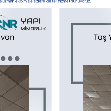
uzman ekibimizle sizlere kaliteli hizmet sunuyoruz.