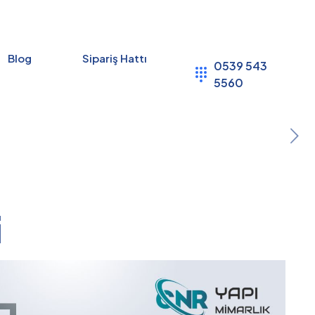
Blog
Sipariş Hattı
0539 543
5560
i