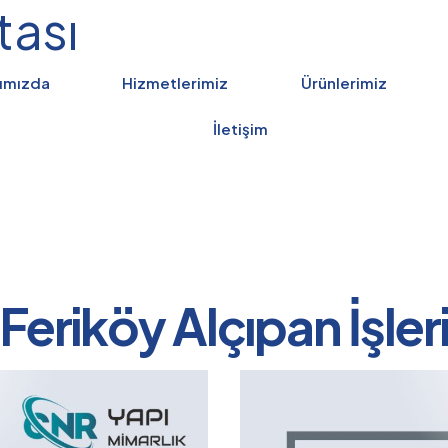
tası
ımızda
Hizmetlerimiz
Ürünlerimiz
İletişim
Feriköy Alçıpan İşler