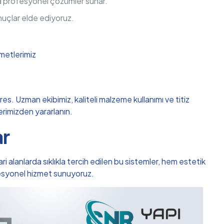
da profesyonel çözümler sunar.
nuçlar elde ediyoruz.
.
metlerimiz
s. Uzman ekibimiz, kaliteli malzeme kullanımı ve titiz
lerimizden yararlanın.
ar
i alanlarda sıklıkla tercih edilen bu sistemler, hem estetik
fesyonel hizmet sunuyoruz.