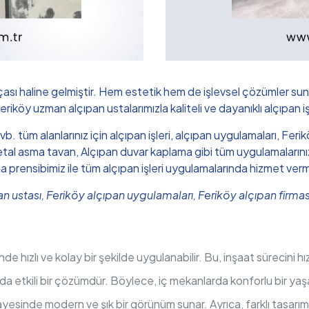
çası haline gelmiştir. Hem estetik hem de işlevsel çözümler sun
Feriköy uzman alçıpan ustalarımızla kaliteli ve dayanıklı alçıpan i
 vb. tüm alanlarınız için alçıpan işleri, alçıpan uygulamaları, F
l asma tavan, Alçıpan duvar kaplama gibi tüm uygulamalarınız iç
ma prensibimiz ile tüm alçıpan işleri uygulamalarında hizmet ver
pan ustası, Feriköy alçıpan uygulamaları, Feriköy alçıpan firm
nde hızlı ve kolay bir şekilde uygulanabilir. Bu, inşaat sürecini 
ında etkili bir çözümdür. Böylece, iç mekanlarda konforlu bir yaş
yesinde modern ve şık bir görünüm sunar. Ayrıca, farklı tasarı