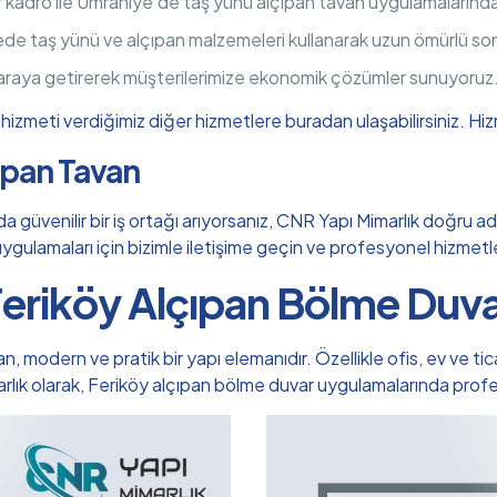
r kadro ile Ümraniye’de taş yünü alçıpan tavan uygulamaların
ede taş yünü ve alçıpan malzemeleri kullanarak uzun ömürlü so
 araya getirerek müşterilerimize ekonomik çözümler sunuyoruz
izmeti verdiğimiz diğer hizmetlere buradan ulaşabilirsiniz.
Hiz
çıpan Tavan
üvenilir bir iş ortağı arıyorsanız, CNR Yapı Mimarlık doğru adre
n uygulamaları için bizimle iletişime geçin ve profesyonel hizmet
eriköy Alçıpan Bölme Duv
odern ve pratik bir yapı elemanıdır. Özellikle ofis, ev ve ticar
arlık olarak, Feriköy alçıpan bölme duvar uygulamalarında pro