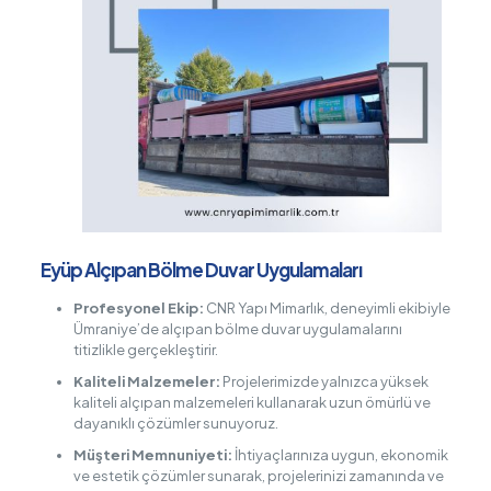
Eyüp Alçıpan Bölme Duvar Uygulamaları
Profesyonel Ekip:
CNR Yapı Mimarlık, deneyimli ekibiyle
Ümraniye’de alçıpan bölme duvar uygulamalarını
titizlikle gerçekleştirir.
Kaliteli Malzemeler:
Projelerimizde yalnızca yüksek
kaliteli alçıpan malzemeleri kullanarak uzun ömürlü ve
dayanıklı çözümler sunuyoruz.
Müşteri Memnuniyeti:
İhtiyaçlarınıza uygun, ekonomik
ve estetik çözümler sunarak, projelerinizi zamanında ve