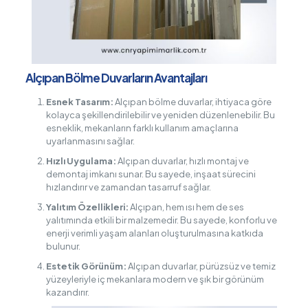
Alçıpan Bölme Duvarların Avantajları
Esnek Tasarım:
Alçıpan bölme duvarlar, ihtiyaca göre
kolayca şekillendirilebilir ve yeniden düzenlenebilir. Bu
esneklik, mekanların farklı kullanım amaçlarına
uyarlanmasını sağlar.
Hızlı Uygulama:
Alçıpan duvarlar, hızlı montaj ve
demontaj imkanı sunar. Bu sayede, inşaat sürecini
hızlandırır ve zamandan tasarruf sağlar.
Yalıtım Özellikleri:
Alçıpan, hem ısı hem de ses
yalıtımında etkili bir malzemedir. Bu sayede, konforlu ve
enerji verimli yaşam alanları oluşturulmasına katkıda
bulunur.
Estetik Görünüm:
Alçıpan duvarlar, pürüzsüz ve temiz
yüzeyleriyle iç mekanlara modern ve şık bir görünüm
kazandırır.