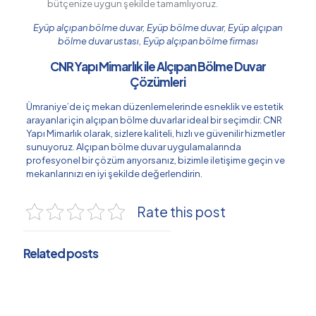
bütçenize uygun şekilde tamamlıyoruz.
Eyüp alçıpan bölme duvar, Eyüp bölme duvar, Eyüp alçıpan
bölme duvar ustası, Eyüp alçıpan bölme firması
CNR Yapı Mimarlık ile Alçıpan Bölme Duvar
Çözümleri
Ümraniye’de iç mekan düzenlemelerinde esneklik ve estetik
arayanlar için alçıpan bölme duvarlar ideal bir seçimdir. CNR
Yapı Mimarlık olarak, sizlere kaliteli, hızlı ve güvenilir hizmetler
sunuyoruz. Alçıpan bölme duvar uygulamalarında
profesyonel bir çözüm arıyorsanız, bizimle iletişime geçin ve
mekanlarınızı en iyi şekilde değerlendirin.
Rate this post
Related posts