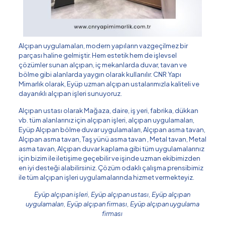
Alçıpan uygulamaları, modern yapıların vazgeçilmez bir
parçası haline gelmiştir. Hem estetik hem de işlevsel
çözümler sunan alçıpan, iç mekanlarda duvar, tavan ve
bölme gibi alanlarda yaygın olarak kullanılır. CNR Yapı
Mimarlık olarak, Eyüp uzman alçıpan ustalarımızla kaliteli ve
dayanıklı alçıpan işleri sunuyoruz.
Alçıpan ustası olarak Mağaza, daire, iş yeri, fabrika, dükkan
vb. tüm alanlarınız için alçıpan işleri, alçıpan uygulamaları,
Eyüp Alçıpan bölme duvar uygulamaları, Alçıpan asma tavan,
Alçıpan asma tavan, Taş yünü asma tavan , Metal tavan, Metal
asma tavan, Alçıpan duvar kaplama gibi tüm uygulamalarınız
için bizim ile iletişime geçebilir ve işinde uzman ekibimizden
en iyi desteği alabilirsiniz. Çözüm odaklı çalışma prensibimiz
ile tüm alçıpan işleri uygulamalarında hizmet vermekteyiz.
Eyüp alçıpan işleri, Eyüp alçıpan ustası, Eyüp alçıpan
uygulamaları, Eyüp alçıpan firması, Eyüp alçıpan uygulama
firması