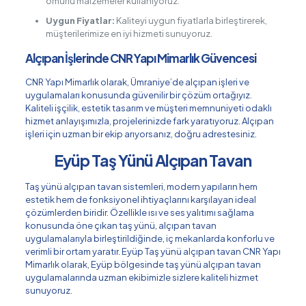
ömürlü malzemeler kullanıyoruz.
Uygun Fiyatlar:
Kaliteyi uygun fiyatlarla birleştirerek,
müşterilerimize en iyi hizmeti sunuyoruz.
Alçıpan İşlerinde CNR Yapı Mimarlık Güvencesi
CNR Yapı Mimarlık olarak, Ümraniye’de alçıpan işleri ve
uygulamaları konusunda güvenilir bir çözüm ortağıyız.
Kaliteli işçilik, estetik tasarım ve müşteri memnuniyeti odaklı
hizmet anlayışımızla, projelerinizde fark yaratıyoruz. Alçıpan
işleri için uzman bir ekip arıyorsanız, doğru adrestesiniz.
Eyüp Taş Yünü Alçıpan Tavan
Taş yünü alçıpan tavan sistemleri, modern yapıların hem
estetik hem de fonksiyonel ihtiyaçlarını karşılayan ideal
çözümlerden biridir. Özellikle ısı ve ses yalıtımı sağlama
konusunda öne çıkan taş yünü, alçıpan tavan
uygulamalarıyla birleştirildiğinde, iç mekanlarda konforlu ve
verimli bir ortam yaratır. Eyüp Taş yünü alçıpan tavan CNR Yapı
Mimarlık olarak, Eyüp bölgesinde taş yünü alçıpan tavan
uygulamalarında uzman ekibimizle sizlere kaliteli hizmet
sunuyoruz.