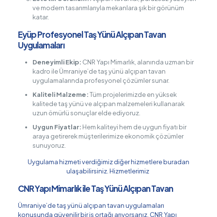
ve modern tasarımlarıyla mekanlara şık bir görünüm
katar.
Eyüp Profesyonel Taş Yünü Alçıpan Tavan
Uygulamaları
Deneyimli Ekip:
CNR Yapı Mimarlık, alanında uzman bir
kadro ile Ümraniye’de taş yünü alçıpan tavan
uygulamalarında profesyonel çözümler sunar.
Kaliteli Malzeme:
Tüm projelerimizde en yüksek
kalitede taş yünü ve alçıpan malzemeleri kullanarak
uzun ömürlü sonuçlar elde ediyoruz.
Uygun Fiyatlar:
Hem kaliteyi hem de uygun fiyatı bir
araya getirerek müşterilerimize ekonomik çözümler
sunuyoruz.
Uygulama hizmeti verdiğimiz diğer hizmetlere buradan
ulaşabilirsiniz.
Hizmetlerimiz
CNR Yapı Mimarlık ile Taş Yünü Alçıpan Tavan
Ümraniye’de taş yünü alçıpan tavan uygulamaları
konusunda güvenilir bir iş ortağı arıyorsanız, CNR Yapı