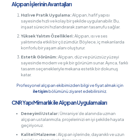
Alçıpan İşlerinin Avantajları
Hızlı ve Pratik Uygulama:
Alçıpan, hafif yapısı
sayesinde hızlı ve kolay bir şekilde uygulanabilir. Bu,
inşaat sürecini hızlandırarak zaman tasarrufu sağlar.
Yüksek Yalıtım Özellikleri:
Alçıpan, ısı ve ses
yalıtımında etkili bir çözümdür. Böylece, iç mekanlarda
konforlu bir yaşam alanı oluşturur.
Estetik Görünüm:
Alçıpan, düz ve pürüzsüz yüzeyi
sayesinde modern ve şık bir görünüm sunar. Ayrıca, farklı
tasarım seçenekleriyle mekana estetik bir dokunuş
katar.
Profesyonel alçıpan ekibimizden bilgi ve fiyat almak için
iletişim
bölümünü ziyaret edebilirsiniz.
CNR Yapı Mimarlık ile Alçıpan Uygulamaları
Deneyimli Ustalar:
Ümraniye’de alanında uzman
alçıpan ustalarımızla, projelerinizi en iyi şekilde hayata
geçiriyoruz.
Kaliteli Malzeme:
Alçıpan işlerinde, dayanıklı ve uzun