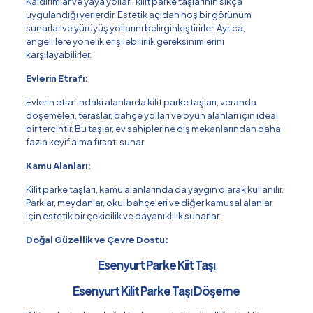
Kaldırımlar ve yaya yolları, kilit parke taşlarının sıkça
uygulandığı yerlerdir. Estetik açıdan hoş bir görünüm
sunarlar ve yürüyüş yollarını belirginleştirirler. Ayrıca,
engellilere yönelik erişilebilirlik gereksinimlerini
karşılayabilirler.
Evlerin Etrafı:
Evlerin etrafındaki alanlarda kilit parke taşları, veranda
döşemeleri, teraslar, bahçe yolları ve oyun alanları için ideal
bir tercihtir. Bu taşlar, ev sahiplerine dış mekanlarından daha
fazla keyif alma fırsatı sunar.
Kamu Alanları:
Kilit parke taşları, kamu alanlarında da yaygın olarak kullanılır.
Parklar, meydanlar, okul bahçeleri ve diğer kamusal alanlar
için estetik bir çekicilik ve dayanıklılık sunarlar.
Doğal Güzellik ve Çevre Dostu:
Esenyurt Parke Kiit Taşı
Esenyurt Kilit Parke Taşı Döşeme