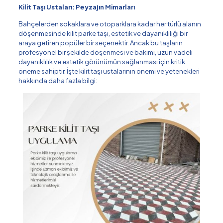
Kilit Taşı Ustaları: Peyzajın Mimarları
Bahçelerden sokaklara ve otoparklara kadar her türlü alanın
döşenmesinde kilit parke taşı, estetik ve dayanıklılığı bir
araya getiren popüler bir seçenektir. Ancak bu taşların
profesyonel bir şekilde döşenmesi ve bakımı, uzun vadeli
dayanıklılık ve estetik görünümün sağlanması için kritik
öneme sahiptir. İşte kilit taşı ustalarının önemi ve yetenekleri
hakkında daha fazla bilgi: