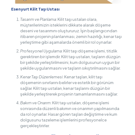
Esenyurt Kilit Taşı Ustası
Tasarım ve Planlama
: Kilit taşı ustaları olara,
müşterilerimizin isteklerini dikkate alarak döşeme
deseni ve tasarımını oluştururuz. İşin başlangıcından
itibaren projenin planlanması, zemin hazırlığı, kenar taşı
yerleştirme gibi aşamalarda önemli bir rol oynarlar.
Profesyonel Uygulama
: Kilit taşı döşeme işlemi, titizlik
gerektiren bir işlemdir. Kilit taşı ustaları, taşların düzgün
bir şekilde yerleştirilmesini, kum dolgusunun uygun bir
şekilde uygulanmasını ve taşların sıkıştırılmasını sağlar.
Kenar Taşı Düzenlemesi
: Kenar taşları, kilit taşı
döşemenin sınırlarını belirler ve estetik bir görünüm
sağlar. Kilit taşı ustaları, kenar taşlarını düzgün bir
şekilde yerleştirerek projenin tamamlanmasını sağlar.
Bakım ve Onarım
: Kilit taşı ustaları, döşeme işlemi
sonrasında düzenli bakımın ve onarımın yapılmasında
da rol oynarlar. Hasar gören taşları değiştirme ve kum
dolgusunu tazeleme işlemlerini profesyonelce
gerçekleştirirler.