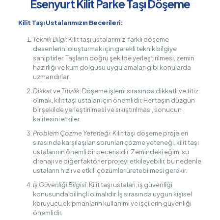
Esenyurt Kilit Parke Taşı Döşeme
Kilit Taşı Ustalarımızın Becerileri:
Teknik Bilgi
: Kilit taşı ustalarımız, farklı döşeme
desenlerini oluşturmak için gerekli teknik bilgiye
sahiptirler. Taşların doğru şekilde yerleştirilmesi, zemin
hazırlığı ve kum dolgusu uygulamaları gibi konularda
uzmandırlar.
Dikkat ve Titizlik
: Döşeme işlemi sırasında dikkatli ve titiz
olmak, kilit taşı ustaları için önemlidir. Her taşın düzgün
bir şekilde yerleştirilmesi ve sıkıştırılması, sonucun
kalitesini etkiler.
Problem Çözme Yeteneği
: Kilit taşı döşeme projeleri
sırasında karşılaşılan sorunları çözme yeteneği, kilit taşı
ustalarının önemli bir becerisidir. Zemindeki eğim, su
drenajı ve diğer faktörler projeyi etkileyebilir, bu nedenle
ustaların hızlı ve etkili çözümler üretebilmesi gerekir.
İş Güvenliği Bilgisi
: Kilit taşı ustaları, iş güvenliği
konusunda bilinçli olmalıdır. İş sırasında uygun kişisel
koruyucu ekipmanların kullanımı ve işçilerin güvenliği
önemlidir.