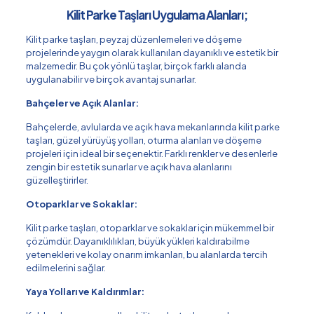
Kilit Parke Taşları Uygulama Alanları;
Kilit parke taşları, peyzaj düzenlemeleri ve döşeme
projelerinde yaygın olarak kullanılan dayanıklı ve estetik bir
malzemedir. Bu çok yönlü taşlar, birçok farklı alanda
uygulanabilir ve birçok avantaj sunarlar.
Bahçeler ve Açık Alanlar:
Bahçelerde, avlularda ve açık hava mekanlarında kilit parke
taşları, güzel yürüyüş yolları, oturma alanları ve döşeme
projeleri için ideal bir seçenektir. Farklı renkler ve desenlerle
zengin bir estetik sunarlar ve açık hava alanlarını
güzelleştirirler.
Otoparklar ve Sokaklar:
Kilit parke taşları, otoparklar ve sokaklar için mükemmel bir
çözümdür. Dayanıklılıkları, büyük yükleri kaldırabilme
yetenekleri ve kolay onarım imkanları, bu alanlarda tercih
edilmelerini sağlar.
Yaya Yolları ve Kaldırımlar: