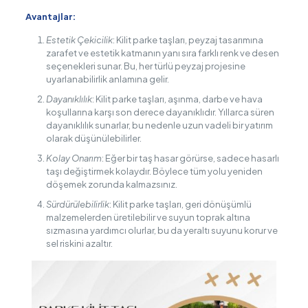
Avantajlar:
Estetik Çekicilik
: Kilit parke taşları, peyzaj tasarımına
zarafet ve estetik katmanın yanı sıra farklı renk ve desen
seçenekleri sunar. Bu, her türlü peyzaj projesine
uyarlanabilirlik anlamına gelir.
Dayanıklılık
: Kilit parke taşları, aşınma, darbe ve hava
koşullarına karşı son derece dayanıklıdır. Yıllarca süren
dayanıklılık sunarlar, bu nedenle uzun vadeli bir yatırım
olarak düşünülebilirler.
Kolay Onarım
: Eğer bir taş hasar görürse, sadece hasarlı
taşı değiştirmek kolaydır. Böylece tüm yolu yeniden
döşemek zorunda kalmazsınız.
Sürdürülebilirlik
: Kilit parke taşları, geri dönüşümlü
malzemelerden üretilebilir ve suyun toprak altına
sızmasına yardımcı olurlar, bu da yeraltı suyunu korur ve
sel riskini azaltır.