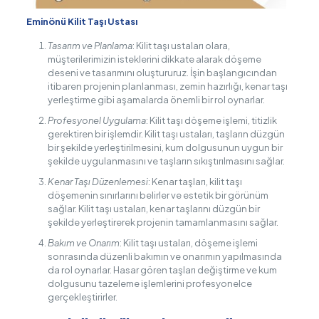
Eminönü Kilit Taşı Ustası
Tasarım ve Planlama
: Kilit taşı ustaları olara,
müşterilerimizin isteklerini dikkate alarak döşeme
deseni ve tasarımını oluştururuz. İşin başlangıcından
itibaren projenin planlanması, zemin hazırlığı, kenar taşı
yerleştirme gibi aşamalarda önemli bir rol oynarlar.
Profesyonel Uygulama
: Kilit taşı döşeme işlemi, titizlik
gerektiren bir işlemdir. Kilit taşı ustaları, taşların düzgün
bir şekilde yerleştirilmesini, kum dolgusunun uygun bir
şekilde uygulanmasını ve taşların sıkıştırılmasını sağlar.
Kenar Taşı Düzenlemesi
: Kenar taşları, kilit taşı
döşemenin sınırlarını belirler ve estetik bir görünüm
sağlar. Kilit taşı ustaları, kenar taşlarını düzgün bir
şekilde yerleştirerek projenin tamamlanmasını sağlar.
Bakım ve Onarım
: Kilit taşı ustaları, döşeme işlemi
sonrasında düzenli bakımın ve onarımın yapılmasında
da rol oynarlar. Hasar gören taşları değiştirme ve kum
dolgusunu tazeleme işlemlerini profesyonelce
gerçekleştirirler.