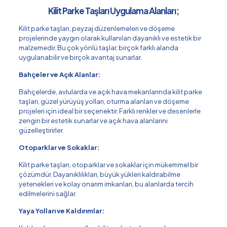
Kilit Parke Taşları Uygulama Alanları;
Kilit parke taşları, peyzaj düzenlemeleri ve döşeme
projelerinde yaygın olarak kullanılan dayanıklı ve estetik bir
malzemedir. Bu çok yönlü taşlar, birçok farklı alanda
uygulanabilir ve birçok avantaj sunarlar.
Bahçeler ve Açık Alanlar:
Bahçelerde, avlularda ve açık hava mekanlarında kilit parke
taşları, güzel yürüyüş yolları, oturma alanları ve döşeme
projeleri için ideal bir seçenektir. Farklı renkler ve desenlerle
zengin bir estetik sunarlar ve açık hava alanlarını
güzelleştirirler.
Otoparklar ve Sokaklar:
Kilit parke taşları, otoparklar ve sokaklar için mükemmel bir
çözümdür. Dayanıklılıkları, büyük yükleri kaldırabilme
yetenekleri ve kolay onarım imkanları, bu alanlarda tercih
edilmelerini sağlar.
Yaya Yolları ve Kaldırımlar: