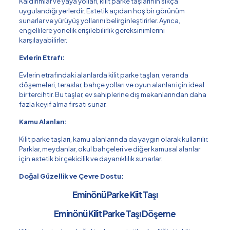
Kaldırımlar ve yaya yolları, kilit parke taşlarının sıkça
uygulandığı yerlerdir. Estetik açıdan hoş bir görünüm
sunarlar ve yürüyüş yollarını belirginleştirirler. Ayrıca,
engellilere yönelik erişilebilirlik gereksinimlerini
karşılayabilirler.
Evlerin Etrafı:
Evlerin etrafındaki alanlarda kilit parke taşları, veranda
döşemeleri, teraslar, bahçe yolları ve oyun alanları için ideal
bir tercihtir. Bu taşlar, ev sahiplerine dış mekanlarından daha
fazla keyif alma fırsatı sunar.
Kamu Alanları:
Kilit parke taşları, kamu alanlarında da yaygın olarak kullanılır.
Parklar, meydanlar, okul bahçeleri ve diğer kamusal alanlar
için estetik bir çekicilik ve dayanıklılık sunarlar.
Doğal Güzellik ve Çevre Dostu:
Eminönü Parke Kiit Taşı
Eminönü Kilit Parke Taşı Döşeme