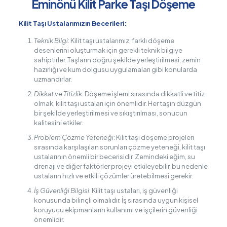
Eminönü Kilit Parke Taşı Döşeme
Kilit Taşı Ustalarımızın Becerileri:
Teknik Bilgi
: Kilit taşı ustalarımız, farklı döşeme
desenlerini oluşturmak için gerekli teknik bilgiye
sahiptirler. Taşların doğru şekilde yerleştirilmesi, zemin
hazırlığı ve kum dolgusu uygulamaları gibi konularda
uzmandırlar.
Dikkat ve Titizlik
: Döşeme işlemi sırasında dikkatli ve titiz
olmak, kilit taşı ustaları için önemlidir. Her taşın düzgün
bir şekilde yerleştirilmesi ve sıkıştırılması, sonucun
kalitesini etkiler.
Problem Çözme Yeteneği
: Kilit taşı döşeme projeleri
sırasında karşılaşılan sorunları çözme yeteneği, kilit taşı
ustalarının önemli bir becerisidir. Zemindeki eğim, su
drenajı ve diğer faktörler projeyi etkileyebilir, bu nedenle
ustaların hızlı ve etkili çözümler üretebilmesi gerekir.
İş Güvenliği Bilgisi
: Kilit taşı ustaları, iş güvenliği
konusunda bilinçli olmalıdır. İş sırasında uygun kişisel
koruyucu ekipmanların kullanımı ve işçilerin güvenliği
önemlidir.