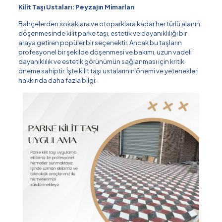
Kilit Taşı Ustaları: Peyzajın Mimarları
Bahçelerden sokaklara ve otoparklara kadar her türlü alanın
döşenmesinde kilit parke taşı, estetik ve dayanıklılığı bir
araya getiren popüler bir seçenektir. Ancak bu taşların
profesyonel bir şekilde döşenmesi ve bakımı, uzun vadeli
dayanıklılık ve estetik görünümün sağlanması için kritik
öneme sahiptir. İşte kilit taşı ustalarının önemi ve yetenekleri
hakkında daha fazla bilgi: