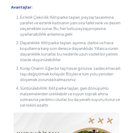
Avantajlar:
Estetik Çekicilik
: Kilit parke taşları, peyzaj tasarımına
zarafet ve estetik katmanın yanı sıra farklı renk ve desen
seçenekleri sunar. Bu, her türlü peyzaj projesine
uyarlanabilirlik anlamına gelir.
Dayanıklılık
: Kilit parke taşları, aşınma, darbe ve hava
koşullarına karşı son derece dayanıklıdır. Yıllarca süren
dayanıklılık sunarlar, bu nedenle uzun vadeli bir yatırım
olarak düşünülebilirler.
Kolay Onarım
: Eğer bir taş hasar görürse, sadece hasarlı
taşı değiştirmek kolaydır. Böylece tüm yolu yeniden
döşemek zorunda kalmazsınız.
Sürdürülebilirlik
: Kilit parke taşları, geri dönüşümlü
malzemelerden üretilebilir ve suyun toprak altına
sızmasına yardımcı olurlar, bu da yeraltı suyunu korur ve
sel riskini azaltır.