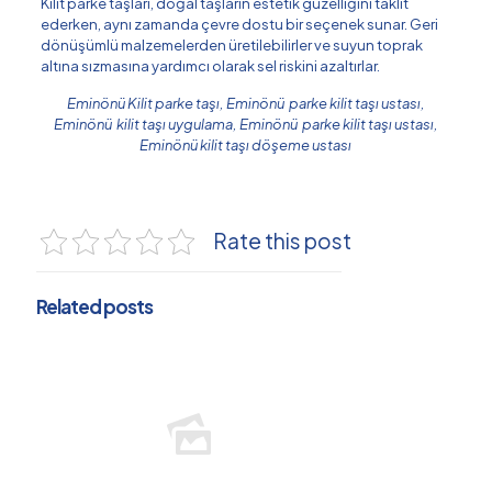
Kilit parke taşları, doğal taşların estetik güzelliğini taklit
ederken, aynı zamanda çevre dostu bir seçenek sunar. Geri
dönüşümlü malzemelerden üretilebilirler ve suyun toprak
altına sızmasına yardımcı olarak sel riskini azaltırlar.
Eminönü Kilit parke taşı, Eminönü parke kilit taşı ustası,
Eminönü kilit taşı uygulama, Eminönü parke kilit taşı ustası,
Eminönü kilit taşı döşeme ustası
Rate this post
Related posts