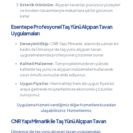
Estetik Görünüm:
Alçıpan tavanlar, pürüzsüz yüzeyleri
ve modern tasarımlarıyla mekanlara şık bir görünüm
katar.
Esentepe Profesyonel Taş Yünü Alçıpan Tavan
Uygulamaları
Deneyimli Ekip:
CNR Yapı Mimarlık, alanında uzman bir
kadro ile Ümraniye’de taş yünü alçıpan tavan
uygulamalarında profesyonel çözümler sunar.
Kaliteli Malzeme:
Tüm projelerimizde en yüksek
kalitede taş yünü ve alçıpan malzemeleri kullanarak
uzun ömürlü sonuçlar elde ediyoruz.
Uygun Fiyatlar:
Hem kaliteyi hem de uygun fiyatı bir
araya getirerek müşterilerimize ekonomik çözümler
sunuyoruz.
Uygulama hizmeti verdiğimiz diğer hizmetlere buradan
ulaşabilirsiniz.
Hizmetlerimiz
CNR Yapı Mimarlık ile Taş Yünü Alçıpan Tavan
Ümraniye’de taş yünü alçıpan tavan uygulamaları