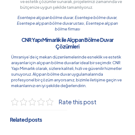
ve estetik çözümler sunarak, projelerinizi zamanında ve
bütçenize uygun şekilde tamamlıyoruz.
Esentepe alçıpan bölme duvar, Esentepe bölme duvar,
Esentepe alçıpan bölme duvar ustası, Esentepe alçıpan
bölme firması
CNR Yapı Mimarlık ile Alçıpan Bölme Duvar
Çözümleri
Ümraniye’de iç mekan düzenlemelerinde esneklik ve estetik
arayanlar için alçıpan bölme duvarlar ideal bir seçimdir. CNR
Yapı Mimarlık olarak, sizlere kaliteli, hızlı ve güvenilir hizmetler
sunuyoruz. Alçıpan bölme duvar uygulamalarında
profesyonel bir çözüm arıyorsanız, bizimle iletişime geçin ve
mekanlarınızı en iyi şekilde değerlendirin.
Rate this post
Related posts