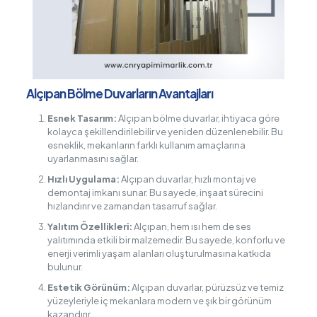
Alçıpan Bölme Duvarların Avantajları
Esnek Tasarım:
Alçıpan bölme duvarlar, ihtiyaca göre
kolayca şekillendirilebilir ve yeniden düzenlenebilir. Bu
esneklik, mekanların farklı kullanım amaçlarına
uyarlanmasını sağlar.
Hızlı Uygulama:
Alçıpan duvarlar, hızlı montaj ve
demontaj imkanı sunar. Bu sayede, inşaat sürecini
hızlandırır ve zamandan tasarruf sağlar.
Yalıtım Özellikleri:
Alçıpan, hem ısı hem de ses
yalıtımında etkili bir malzemedir. Bu sayede, konforlu ve
enerji verimli yaşam alanları oluşturulmasına katkıda
bulunur.
Estetik Görünüm:
Alçıpan duvarlar, pürüzsüz ve temiz
yüzeyleriyle iç mekanlara modern ve şık bir görünüm
kazandırır.