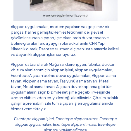
Alçıpan uygulamaları, modern yapıların vazgeçilmez bir
parçası haline gelmiştir. Hem estetik hem de işlevsel
çözümler sunan alçıpan, iç mekanlarda duvar, tavan ve
bölme gibi alanlarda yaygın olarak kullanılır. CNR Yapı
Mimarlık olarak, Esentepe uzman alçıpan ustalarımızla kaliteli
ve dayanıklı alçıpan işleri sunuyoruz.
Alçıpan ustası olarak Mağaza, daire, iş yeri, fabrika, dükkan
vb. tüm alanlarınız için alçıpan işleri, alçıpan uygulamaları,
Esentepe Alçıpan bölme duvar uygulamaları, Alçıpan asma
tavan, Alçıpan asma tavan, Taş yünü asma tavan , Metal
tavan, Metal asma tavan, Alçıpan duvar kaplama gibi tüm
uygulamalarınız için bizim ile iletişime geçebilir ve işinde
uzman ekibimizden en iyi desteği alabilirsiniz. Çözüm odaklı
çalışma prensibimiz ile tüm alçıpan işleri uygulamalarında
hizmet vermekteyiz.
Esentepe alçıpan işleri, Esentepe alçıpan ustası, Esentepe
alçıpan uygulamaları, Esentepe alçıpan firması, Esentepe
alçıpan uygulama firması