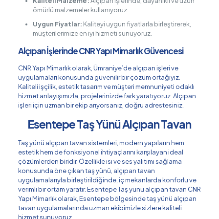
Kaliteli Malzeme:
Alçıpan işlerinde, dayanıklı ve uzun
ömürlü malzemeler kullanıyoruz.
Uygun Fiyatlar:
Kaliteyi uygun fiyatlarla birleştirerek,
müşterilerimize en iyi hizmeti sunuyoruz.
Alçıpan İşlerinde CNR Yapı Mimarlık Güvencesi
CNR Yapı Mimarlık olarak, Ümraniye’de alçıpan işleri ve
uygulamaları konusunda güvenilir bir çözüm ortağıyız.
Kaliteli işçilik, estetik tasarım ve müşteri memnuniyeti odaklı
hizmet anlayışımızla, projelerinizde fark yaratıyoruz. Alçıpan
işleri için uzman bir ekip arıyorsanız, doğru adrestesiniz.
Esentepe Taş Yünü Alçıpan Tavan
Taş yünü alçıpan tavan sistemleri, modern yapıların hem
estetik hem de fonksiyonel ihtiyaçlarını karşılayan ideal
çözümlerden biridir. Özellikle ısı ve ses yalıtımı sağlama
konusunda öne çıkan taş yünü, alçıpan tavan
uygulamalarıyla birleştirildiğinde, iç mekanlarda konforlu ve
verimli bir ortam yaratır. Esentepe Taş yünü alçıpan tavan CNR
Yapı Mimarlık olarak, Esentepe bölgesinde taş yünü alçıpan
tavan uygulamalarında uzman ekibimizle sizlere kaliteli
hizmet sunuyoruz.