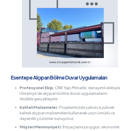
Esentepe Alçıpan Bölme Duvar Uygulamaları
Profesyonel Ekip:
CNR Yapı Mimarlık, deneyimli ekibiyle
Ümraniye’de alçıpan bölme duvar uygulamalarını
titizlikle gerçekleştirir.
Kaliteli Malzemeler:
Projelerimizde yalnızca yüksek
kaliteli alçıpan malzemeleri kullanarak uzun ömürlü ve
dayanıklı çözümler sunuyoruz.
Müşteri Memnuniyeti:
İhtiyaçlarınıza uygun, ekonomik