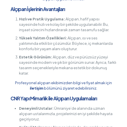
Alçıpan İşlerinin Avantajları
Hızlı ve Pratik Uygulama:
Alçıpan, hafif yapısı
sayesinde hızlı ve kolay bir şekilde uygulanabilir. Bu,
inşaat sürecini hızlandırarak zaman tasarrufu sağlar.
Yüksek Yalıtım Özellikleri:
Alçıpan, ısı ve ses
yalıtımında etkili bir çözümdür. Böylece, iç mekanlarda
konforlu bir yaşam alanı oluşturur.
Estetik Görünüm:
Alçıpan, düz ve pürüzsüz yüzeyi
sayesinde modern ve şık bir görünüm sunar. Ayrıca, farklı
tasarım seçenekleriyle mekana estetik bir dokunuş
katar.
Profesyonel alçıpan ekibimizden bilgi ve fiyat almak için
iletişim
bölümünü ziyaret edebilirsiniz.
CNR Yapı Mimarlık ile Alçıpan Uygulamaları
Deneyimli Ustalar:
Ümraniye’de alanında uzman
alçıpan ustalarımızla, projelerinizi en iyi şekilde hayata
geçiriyoruz.