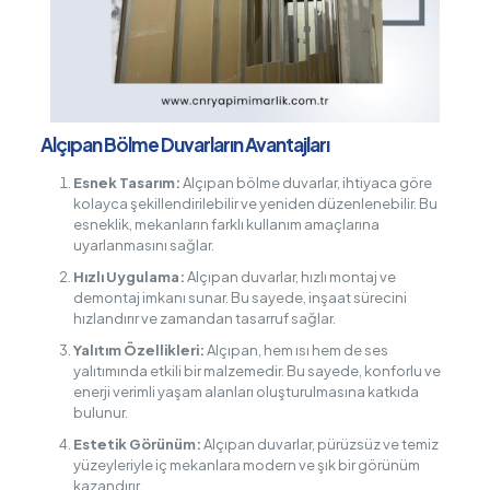
Alçıpan Bölme Duvarların Avantajları
Esnek Tasarım:
Alçıpan bölme duvarlar, ihtiyaca göre
kolayca şekillendirilebilir ve yeniden düzenlenebilir. Bu
esneklik, mekanların farklı kullanım amaçlarına
uyarlanmasını sağlar.
Hızlı Uygulama:
Alçıpan duvarlar, hızlı montaj ve
demontaj imkanı sunar. Bu sayede, inşaat sürecini
hızlandırır ve zamandan tasarruf sağlar.
Yalıtım Özellikleri:
Alçıpan, hem ısı hem de ses
yalıtımında etkili bir malzemedir. Bu sayede, konforlu ve
enerji verimli yaşam alanları oluşturulmasına katkıda
bulunur.
Estetik Görünüm:
Alçıpan duvarlar, pürüzsüz ve temiz
yüzeyleriyle iç mekanlara modern ve şık bir görünüm
kazandırır.