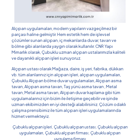
Alçıpan uygulamaları, modern yapıların vazgeçilmez bir
parçası haline gelmiştir. Hem estetik hem de işlevsel
çözümler sunan alçıpan, iç mekanlarda duvar, tavan ve
bölme gibi alanlarda yaygın olarak kullanılır. CNR Yapı
Mimarlık olarak, Çubuklu uzman alçıpan ustalarımızla kaliteli
ve dayanıklı alçıpan işleri sunuyoruz.
Alçıpan ustası olarak Mağaza, daire, iş yeri, fabrika, dükkan
vb. tüm alanlarınız için alçıpan işleri, alçıpan uygulamaları,
Çubuklu Alçıpan bölme duvar uygulamaları, Alçıpan asma
tavan, Alçıpan asma tavan, Taş yünü asma tavan , Metal
tavan, Metal asma tavan, Alçıpan duvar kaplama gibi tüm
uygulamalarınız için bizim ile iletişime geçebilir ve işinde
uzman ekibimizden en iyi desteği alabilirsiniz. Çözüm odaklı
çalışma prensibimiz ile tüm alçıpan işleri uygulamalarında
hizmet vermekteyiz.
Çubuklu alçıpan işleri, Çubuklu alçıpan ustası, Çubuklu alçıpan
uygulamaları, Çubuklu alçıpan firması, Çubuklu alçıpan
uygulama firması