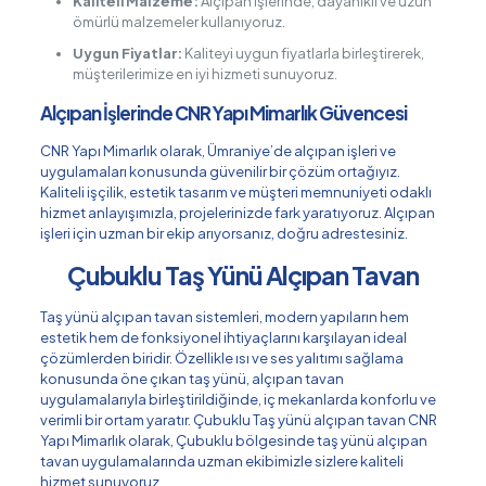
Kaliteli Malzeme:
Alçıpan işlerinde, dayanıklı ve uzun
ömürlü malzemeler kullanıyoruz.
Uygun Fiyatlar:
Kaliteyi uygun fiyatlarla birleştirerek,
müşterilerimize en iyi hizmeti sunuyoruz.
Alçıpan İşlerinde CNR Yapı Mimarlık Güvencesi
CNR Yapı Mimarlık olarak, Ümraniye’de alçıpan işleri ve
uygulamaları konusunda güvenilir bir çözüm ortağıyız.
Kaliteli işçilik, estetik tasarım ve müşteri memnuniyeti odaklı
hizmet anlayışımızla, projelerinizde fark yaratıyoruz. Alçıpan
işleri için uzman bir ekip arıyorsanız, doğru adrestesiniz.
Çubuklu Taş Yünü Alçıpan Tavan
Taş yünü alçıpan tavan sistemleri, modern yapıların hem
estetik hem de fonksiyonel ihtiyaçlarını karşılayan ideal
çözümlerden biridir. Özellikle ısı ve ses yalıtımı sağlama
konusunda öne çıkan taş yünü, alçıpan tavan
uygulamalarıyla birleştirildiğinde, iç mekanlarda konforlu ve
verimli bir ortam yaratır. Çubuklu Taş yünü alçıpan tavan CNR
Yapı Mimarlık olarak, Çubuklu bölgesinde taş yünü alçıpan
tavan uygulamalarında uzman ekibimizle sizlere kaliteli
hizmet sunuyoruz.