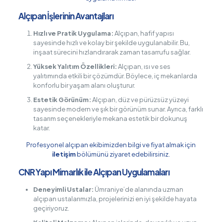
Alçıpan İşlerinin Avantajları
Hızlı ve Pratik Uygulama:
Alçıpan, hafif yapısı
sayesinde hızlı ve kolay bir şekilde uygulanabilir. Bu,
inşaat sürecini hızlandırarak zaman tasarrufu sağlar.
Yüksek Yalıtım Özellikleri:
Alçıpan, ısı ve ses
yalıtımında etkili bir çözümdür. Böylece, iç mekanlarda
konforlu bir yaşam alanı oluşturur.
Estetik Görünüm:
Alçıpan, düz ve pürüzsüz yüzeyi
sayesinde modern ve şık bir görünüm sunar. Ayrıca, farklı
tasarım seçenekleriyle mekana estetik bir dokunuş
katar.
Profesyonel alçıpan ekibimizden bilgi ve fiyat almak için
iletişim
bölümünü ziyaret edebilirsiniz.
CNR Yapı Mimarlık ile Alçıpan Uygulamaları
Deneyimli Ustalar:
Ümraniye’de alanında uzman
alçıpan ustalarımızla, projelerinizi en iyi şekilde hayata
geçiriyoruz.