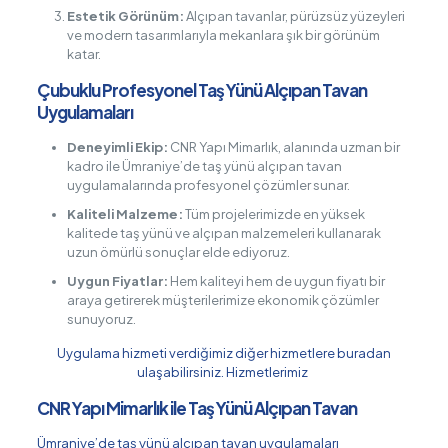
Estetik Görünüm:
Alçıpan tavanlar, pürüzsüz yüzeyleri
ve modern tasarımlarıyla mekanlara şık bir görünüm
katar.
Çubuklu Profesyonel Taş Yünü Alçıpan Tavan
Uygulamaları
Deneyimli Ekip:
CNR Yapı Mimarlık, alanında uzman bir
kadro ile Ümraniye’de taş yünü alçıpan tavan
uygulamalarında profesyonel çözümler sunar.
Kaliteli Malzeme:
Tüm projelerimizde en yüksek
kalitede taş yünü ve alçıpan malzemeleri kullanarak
uzun ömürlü sonuçlar elde ediyoruz.
Uygun Fiyatlar:
Hem kaliteyi hem de uygun fiyatı bir
araya getirerek müşterilerimize ekonomik çözümler
sunuyoruz.
Uygulama hizmeti verdiğimiz diğer hizmetlere buradan
ulaşabilirsiniz.
Hizmetlerimiz
CNR Yapı Mimarlık ile Taş Yünü Alçıpan Tavan
Ümraniye’de taş yünü alçıpan tavan uygulamaları