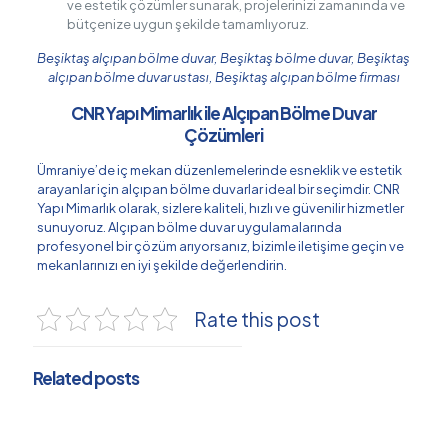
ve estetik çözümler sunarak, projelerinizi zamanında ve
bütçenize uygun şekilde tamamlıyoruz.
Beşiktaş alçıpan bölme duvar, Beşiktaş bölme duvar, Beşiktaş
alçıpan bölme duvar ustası, Beşiktaş alçıpan bölme firması
CNR Yapı Mimarlık ile Alçıpan Bölme Duvar
Çözümleri
Ümraniye’de iç mekan düzenlemelerinde esneklik ve estetik
arayanlar için alçıpan bölme duvarlar ideal bir seçimdir. CNR
Yapı Mimarlık olarak, sizlere kaliteli, hızlı ve güvenilir hizmetler
sunuyoruz. Alçıpan bölme duvar uygulamalarında
profesyonel bir çözüm arıyorsanız, bizimle iletişime geçin ve
mekanlarınızı en iyi şekilde değerlendirin.
Rate this post
Related posts