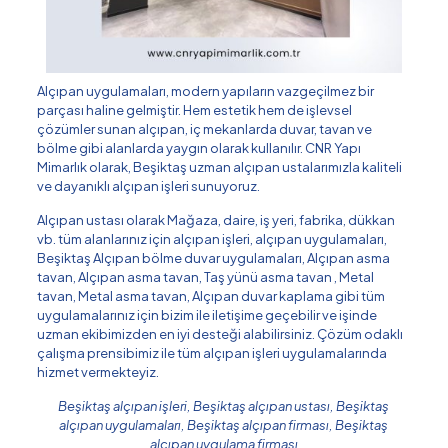
Alçıpan uygulamaları, modern yapıların vazgeçilmez bir
parçası haline gelmiştir. Hem estetik hem de işlevsel
çözümler sunan alçıpan, iç mekanlarda duvar, tavan ve
bölme gibi alanlarda yaygın olarak kullanılır. CNR Yapı
Mimarlık olarak, Beşiktaş uzman alçıpan ustalarımızla kaliteli
ve dayanıklı alçıpan işleri sunuyoruz.
Alçıpan ustası olarak Mağaza, daire, iş yeri, fabrika, dükkan
vb. tüm alanlarınız için alçıpan işleri, alçıpan uygulamaları,
Beşiktaş Alçıpan bölme duvar uygulamaları, Alçıpan asma
tavan, Alçıpan asma tavan, Taş yünü asma tavan , Metal
tavan, Metal asma tavan, Alçıpan duvar kaplama gibi tüm
uygulamalarınız için bizim ile iletişime geçebilir ve işinde
uzman ekibimizden en iyi desteği alabilirsiniz. Çözüm odaklı
çalışma prensibimiz ile tüm alçıpan işleri uygulamalarında
hizmet vermekteyiz.
Beşiktaş alçıpan işleri, Beşiktaş alçıpan ustası, Beşiktaş
alçıpan uygulamaları, Beşiktaş alçıpan firması, Beşiktaş
alçıpan uygulama firması