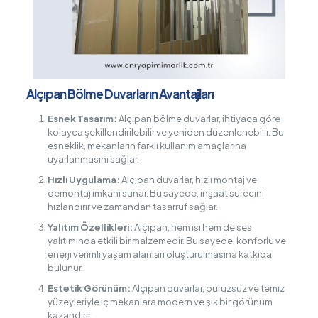
Alçıpan Bölme Duvarların Avantajları
Esnek Tasarım:
Alçıpan bölme duvarlar, ihtiyaca göre
kolayca şekillendirilebilir ve yeniden düzenlenebilir. Bu
esneklik, mekanların farklı kullanım amaçlarına
uyarlanmasını sağlar.
Hızlı Uygulama:
Alçıpan duvarlar, hızlı montaj ve
demontaj imkanı sunar. Bu sayede, inşaat sürecini
hızlandırır ve zamandan tasarruf sağlar.
Yalıtım Özellikleri:
Alçıpan, hem ısı hem de ses
yalıtımında etkili bir malzemedir. Bu sayede, konforlu ve
enerji verimli yaşam alanları oluşturulmasına katkıda
bulunur.
Estetik Görünüm:
Alçıpan duvarlar, pürüzsüz ve temiz
yüzeyleriyle iç mekanlara modern ve şık bir görünüm
kazandırır.