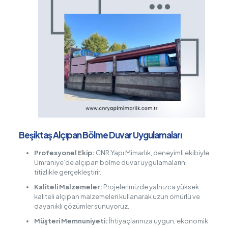
Beşiktaş Alçıpan Bölme Duvar Uygulamaları
Profesyonel Ekip:
CNR Yapı Mimarlık, deneyimli ekibiyle
Ümraniye’de alçıpan bölme duvar uygulamalarını
titizlikle gerçekleştirir.
Kaliteli Malzemeler:
Projelerimizde yalnızca yüksek
kaliteli alçıpan malzemeleri kullanarak uzun ömürlü ve
dayanıklı çözümler sunuyoruz.
Müşteri Memnuniyeti:
İhtiyaçlarınıza uygun, ekonomik