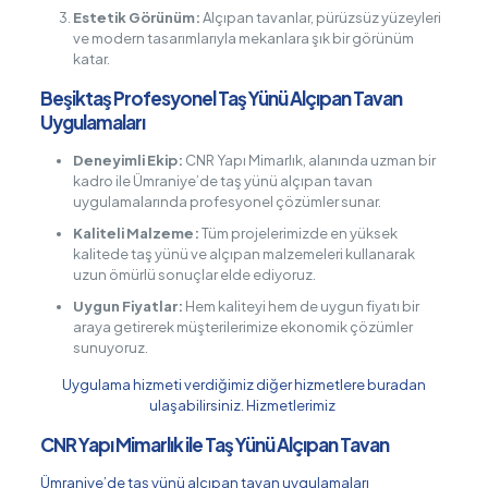
Estetik Görünüm:
Alçıpan tavanlar, pürüzsüz yüzeyleri
ve modern tasarımlarıyla mekanlara şık bir görünüm
katar.
Beşiktaş Profesyonel Taş Yünü Alçıpan Tavan
Uygulamaları
Deneyimli Ekip:
CNR Yapı Mimarlık, alanında uzman bir
kadro ile Ümraniye’de taş yünü alçıpan tavan
uygulamalarında profesyonel çözümler sunar.
Kaliteli Malzeme:
Tüm projelerimizde en yüksek
kalitede taş yünü ve alçıpan malzemeleri kullanarak
uzun ömürlü sonuçlar elde ediyoruz.
Uygun Fiyatlar:
Hem kaliteyi hem de uygun fiyatı bir
araya getirerek müşterilerimize ekonomik çözümler
sunuyoruz.
Uygulama hizmeti verdiğimiz diğer hizmetlere buradan
ulaşabilirsiniz.
Hizmetlerimiz
CNR Yapı Mimarlık ile Taş Yünü Alçıpan Tavan
Ümraniye’de taş yünü alçıpan tavan uygulamaları