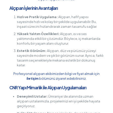
Alçıpan İşlerinin Avantajları
Hızlı ve Pratik Uygulama:
Alçıpan, hafif yapısı
sayesinde hızlı ve kolay bir şekilde uygulanabilir. Bu,
inşaat sürecini hızlandırarak zaman tasarrufu sağlar.
Yüksek Yalıtım Özellikleri:
Alçıpan, ısı ve ses
yalıtımında etkili bir çözümdür. Böylece, iç mekanlarda
konforlu bir yaşam alanı oluşturur.
Estetik Görünüm:
Alçıpan, düz ve pürüzsüz yüzeyi
sayesinde modern ve şık bir görünüm sunar. Ayrıca, farklı
tasarım seçenekleriyle mekana estetik bir dokunuş
katar.
Profesyonel alçıpan ekibimizden bilgi ve fiyat almak için
iletişim
bölümünü ziyaret edebilirsiniz.
CNR Yapı Mimarlık ile Alçıpan Uygulamaları
Deneyimli Ustalar:
Ümraniye’de alanında uzman
alçıpan ustalarımızla, projelerinizi en iyi şekilde hayata
geçiriyoruz.