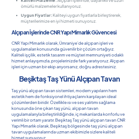
Kaliteli Malzeme:
Alçıpan işlerinde, dayanıklı ve uzun
ömürlü malzemeler kullanıyoruz.
Uygun Fiyatlar:
Kaliteyi uygun fiyatlarla birleştirerek,
müşterilerimize en iyi hizmeti sunuyoruz.
Alçıpan İşlerinde CNR Yapı Mimarlık Güvencesi
CNR Yapı Mimarlık olarak, Ümraniye’de alçıpan işleri ve
uygulamaları konusunda güvenilir bir çözüm ortağıyız.
Kaliteli işçilik, estetik tasarım ve müşteri memnuniyeti odaklı
hizmet anlayışımızla, projelerinizde fark yaratıyoruz. Alçıpan
işleri için uzman bir ekip arıyorsanız, doğru adrestesiniz.
Beşiktaş Taş Yünü Alçıpan Tavan
Taş yünü alçıpan tavan sistemleri, modern yapıların hem
estetik hem de fonksiyonel ihtiyaçlarını karşılayan ideal
çözümlerden biridir. Özellikle ısı ve ses yalıtımı sağlama
konusunda öne çıkan taş yünü, alçıpan tavan
uygulamalarıyla birleştirildiğinde, iç mekanlarda konforlu ve
verimli bir ortam yaratır. Beşiktaş Taş yünü alçıpan tavan CNR
Yapı Mimarlık olarak, Beşiktaş bölgesinde taş yünü alçıpan
tavan uygulamalarında uzman ekibimizle sizlere kaliteli
hizmet sunuyoruz.