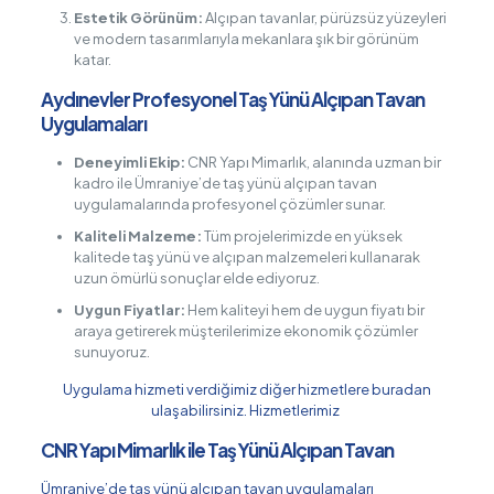
Estetik Görünüm:
Alçıpan tavanlar, pürüzsüz yüzeyleri
ve modern tasarımlarıyla mekanlara şık bir görünüm
katar.
Aydınevler Profesyonel Taş Yünü Alçıpan Tavan
Uygulamaları
Deneyimli Ekip:
CNR Yapı Mimarlık, alanında uzman bir
kadro ile Ümraniye’de taş yünü alçıpan tavan
uygulamalarında profesyonel çözümler sunar.
Kaliteli Malzeme:
Tüm projelerimizde en yüksek
kalitede taş yünü ve alçıpan malzemeleri kullanarak
uzun ömürlü sonuçlar elde ediyoruz.
Uygun Fiyatlar:
Hem kaliteyi hem de uygun fiyatı bir
araya getirerek müşterilerimize ekonomik çözümler
sunuyoruz.
Uygulama hizmeti verdiğimiz diğer hizmetlere buradan
ulaşabilirsiniz.
Hizmetlerimiz
CNR Yapı Mimarlık ile Taş Yünü Alçıpan Tavan
Ümraniye’de taş yünü alçıpan tavan uygulamaları