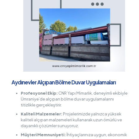
Aydınevler Alçıpan Bölme Duvar Uygulamaları
Profesyonel Ekip:
CNR Yapı Mimarlık, deneyimli ekibiyle
Ümraniye’de alçıpan bölme duvar uygulamalarını
titizlikle gerçekleştirir.
Kaliteli Malzemeler:
Projelerimizde yalnızca yüksek
kaliteli alçıpan malzemeleri kullanarak uzun ömürlü ve
dayanıklı çözümler sunuyoruz.
Müşteri Memnuniyeti:
İhtiyaçlarınıza uygun, ekonomik