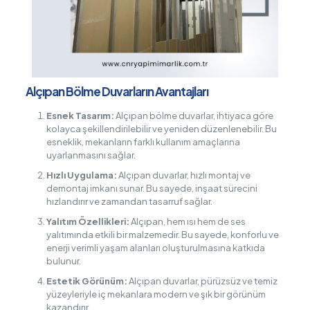
Alçıpan Bölme Duvarların Avantajları
Esnek Tasarım:
Alçıpan bölme duvarlar, ihtiyaca göre
kolayca şekillendirilebilir ve yeniden düzenlenebilir. Bu
esneklik, mekanların farklı kullanım amaçlarına
uyarlanmasını sağlar.
Hızlı Uygulama:
Alçıpan duvarlar, hızlı montaj ve
demontaj imkanı sunar. Bu sayede, inşaat sürecini
hızlandırır ve zamandan tasarruf sağlar.
Yalıtım Özellikleri:
Alçıpan, hem ısı hem de ses
yalıtımında etkili bir malzemedir. Bu sayede, konforlu ve
enerji verimli yaşam alanları oluşturulmasına katkıda
bulunur.
Estetik Görünüm:
Alçıpan duvarlar, pürüzsüz ve temiz
yüzeyleriyle iç mekanlara modern ve şık bir görünüm
kazandırır.