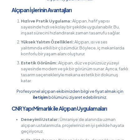
Alçıpan İşlerinin Avantajları
Hızlı ve Pratik Uygulama:
Alçıpan, hafif yapısı
sayesinde hızlı ve kolay bir şekilde uygulanabilir. Bu,
inşaat sürecini hızlandırarak zaman tasarrufu sağlar.
Yüksek Yalıtım Özellikleri:
Alçıpan, ısı ve ses
yalıtımında etkili bir çözümdür. Böylece, iç mekanlarda
konforlu bir yaşam alanı oluşturur.
Estetik Görünüm:
Alçıpan, düz ve pürüzsüz yüzeyi
sayesinde modern ve şık bir görünüm sunar. Ayrıca, farklı
tasarım seçenekleriyle mekana estetik bir dokunuş
katar.
Profesyonel alçıpan ekibimizden bilgi ve fiyat almak için
iletişim
bölümünü ziyaret edebilirsiniz.
CNR Yapı Mimarlık ile Alçıpan Uygulamaları
Deneyimli Ustalar:
Ümraniye’de alanında uzman
alçıpan ustalarımızla, projelerinizi en iyi şekilde hayata
geçiriyoruz.