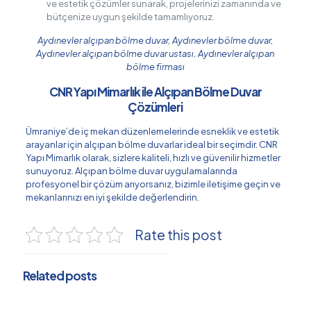
ve estetik çözümler sunarak, projelerinizi zamanında ve
bütçenize uygun şekilde tamamlıyoruz.
Aydınevler alçıpan bölme duvar, Aydınevler bölme duvar,
Aydınevler alçıpan bölme duvar ustası, Aydınevler alçıpan
bölme firması
CNR Yapı Mimarlık ile Alçıpan Bölme Duvar
Çözümleri
Ümraniye’de iç mekan düzenlemelerinde esneklik ve estetik
arayanlar için alçıpan bölme duvarlar ideal bir seçimdir. CNR
Yapı Mimarlık olarak, sizlere kaliteli, hızlı ve güvenilir hizmetler
sunuyoruz. Alçıpan bölme duvar uygulamalarında
profesyonel bir çözüm arıyorsanız, bizimle iletişime geçin ve
mekanlarınızı en iyi şekilde değerlendirin.
Rate this post
Related posts