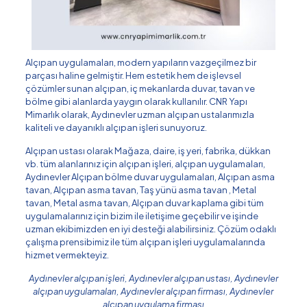
Alçıpan uygulamaları, modern yapıların vazgeçilmez bir
parçası haline gelmiştir. Hem estetik hem de işlevsel
çözümler sunan alçıpan, iç mekanlarda duvar, tavan ve
bölme gibi alanlarda yaygın olarak kullanılır. CNR Yapı
Mimarlık olarak, Aydınevler uzman alçıpan ustalarımızla
kaliteli ve dayanıklı alçıpan işleri sunuyoruz.
Alçıpan ustası olarak Mağaza, daire, iş yeri, fabrika, dükkan
vb. tüm alanlarınız için alçıpan işleri, alçıpan uygulamaları,
Aydınevler Alçıpan bölme duvar uygulamaları, Alçıpan asma
tavan, Alçıpan asma tavan, Taş yünü asma tavan , Metal
tavan, Metal asma tavan, Alçıpan duvar kaplama gibi tüm
uygulamalarınız için bizim ile iletişime geçebilir ve işinde
uzman ekibimizden en iyi desteği alabilirsiniz. Çözüm odaklı
çalışma prensibimiz ile tüm alçıpan işleri uygulamalarında
hizmet vermekteyiz.
Aydınevler alçıpan işleri, Aydınevler alçıpan ustası, Aydınevler
alçıpan uygulamaları, Aydınevler alçıpan firması, Aydınevler
alçıpan uygulama firması