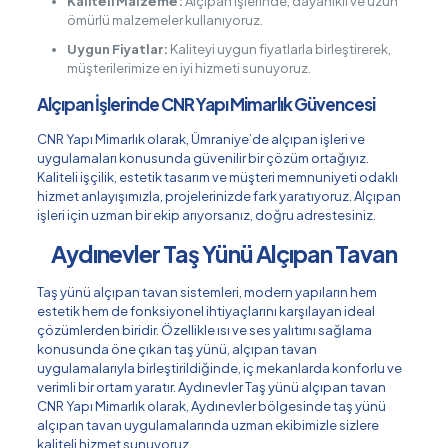
Kaliteli Malzeme:
Alçıpan işlerinde, dayanıklı ve uzun
ömürlü malzemeler kullanıyoruz.
Uygun Fiyatlar:
Kaliteyi uygun fiyatlarla birleştirerek,
müşterilerimize en iyi hizmeti sunuyoruz.
Alçıpan İşlerinde CNR Yapı Mimarlık Güvencesi
CNR Yapı Mimarlık olarak, Ümraniye’de alçıpan işleri ve
uygulamaları konusunda güvenilir bir çözüm ortağıyız.
Kaliteli işçilik, estetik tasarım ve müşteri memnuniyeti odaklı
hizmet anlayışımızla, projelerinizde fark yaratıyoruz. Alçıpan
işleri için uzman bir ekip arıyorsanız, doğru adrestesiniz.
Aydınevler Taş Yünü Alçıpan Tavan
Taş yünü alçıpan tavan sistemleri, modern yapıların hem
estetik hem de fonksiyonel ihtiyaçlarını karşılayan ideal
çözümlerden biridir. Özellikle ısı ve ses yalıtımı sağlama
konusunda öne çıkan taş yünü, alçıpan tavan
uygulamalarıyla birleştirildiğinde, iç mekanlarda konforlu ve
verimli bir ortam yaratır. Aydınevler Taş yünü alçıpan tavan
CNR Yapı Mimarlık olarak, Aydınevler bölgesinde taş yünü
alçıpan tavan uygulamalarında uzman ekibimizle sizlere
kaliteli hizmet sunuyoruz.