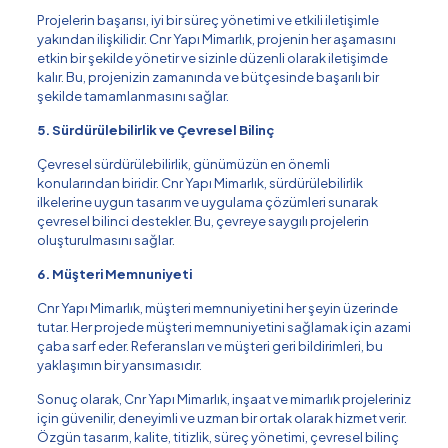
Projelerin başarısı, iyi bir süreç yönetimi ve etkili iletişimle
yakından ilişkilidir. Cnr Yapı Mimarlık, projenin her aşamasını
etkin bir şekilde yönetir ve sizinle düzenli olarak iletişimde
kalır. Bu, projenizin zamanında ve bütçesinde başarılı bir
şekilde tamamlanmasını sağlar.
5. Sürdürülebilirlik ve Çevresel Bilinç
Çevresel sürdürülebilirlik, günümüzün en önemli
konularından biridir. Cnr Yapı Mimarlık, sürdürülebilirlik
ilkelerine uygun tasarım ve uygulama çözümleri sunarak
çevresel bilinci destekler. Bu, çevreye saygılı projelerin
oluşturulmasını sağlar.
6. Müşteri Memnuniyeti
Cnr Yapı Mimarlık, müşteri memnuniyetini her şeyin üzerinde
tutar. Her projede müşteri memnuniyetini sağlamak için azami
çaba sarf eder. Referansları ve müşteri geri bildirimleri, bu
yaklaşımın bir yansımasıdır.
Sonuç olarak, Cnr Yapı Mimarlık, inşaat ve mimarlık projeleriniz
için güvenilir, deneyimli ve uzman bir ortak olarak hizmet verir.
Özgün tasarım, kalite, titizlik, süreç yönetimi, çevresel bilinç