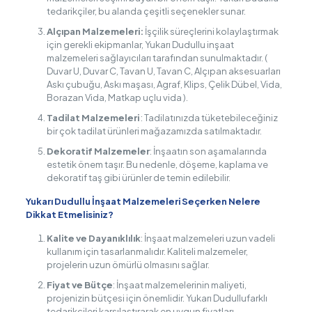
tedarikçiler, bu alanda çeşitli seçenekler sunar.
Alçıpan Malzemeleri:
İşçilik süreçlerini kolaylaştırmak
için gerekli ekipmanlar, Yukarı Dudullu inşaat
malzemeleri sağlayıcıları tarafından sunulmaktadır. (
Duvar U, Duvar C, Tavan U, Tavan C, Alçıpan aksesuarları
Askı çubuğu, Askı maşası, Agraf, Klips, Çelik Dübel, Vida,
Borazan Vida, Matkap uçlu vida ).
Tadilat Malzemeleri
: Tadilatınızda tüketebileceğiniz
bir çok tadilat ürünleri mağazamızda satılmaktadır.
Dekoratif Malzemeler
: İnşaatın son aşamalarında
estetik önem taşır. Bu nedenle, döşeme, kaplama ve
dekoratif taş gibi ürünler de temin edilebilir.
Yukarı Dudullu İnşaat Malzemeleri Seçerken Nelere
Dikkat Etmelisiniz?
Kalite ve Dayanıklılık
: İnşaat malzemeleri uzun vadeli
kullanım için tasarlanmalıdır. Kaliteli malzemeler,
projelerin uzun ömürlü olmasını sağlar.
Fiyat ve Bütçe
: İnşaat malzemelerinin maliyeti,
projenizin bütçesi için önemlidir. Yukarı Dudullufarklı
tedarikçileri karşılaştırarak en uygun fiyatları