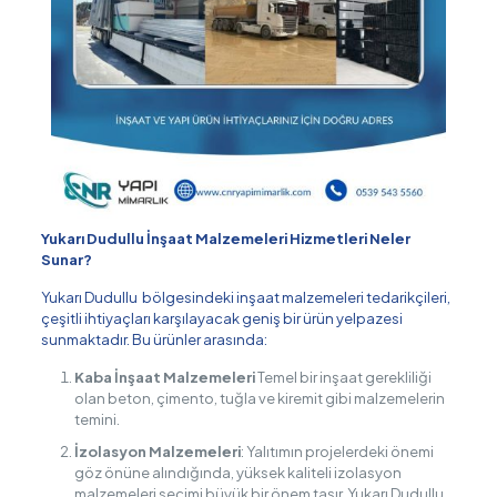
Yukarı Dudullu İnşaat Malzemeleri Hizmetleri Neler
Sunar?
Yukarı Dudullu bölgesindeki inşaat malzemeleri tedarikçileri,
çeşitli ihtiyaçları karşılayacak geniş bir ürün yelpazesi
sunmaktadır. Bu ürünler arasında:
Kaba İnşaat Malzemeleri
Temel bir inşaat gerekliliği
olan beton, çimento, tuğla ve kiremit gibi malzemelerin
temini.
İzolasyon Malzemeleri
: Yalıtımın projelerdeki önemi
göz önüne alındığında, yüksek kaliteli izolasyon
malzemeleri seçimi büyük bir önem taşır. Yukarı Dudullu