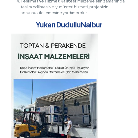
Teslimat ve Hizmet Kalitesi
: Malzemelerin zamanında
teslim edilmesi ve iyi müşteri hizmeti, projenizin
sorunsuz ilerlemesine yardımcı olur
Yukarı DudulluNalbur