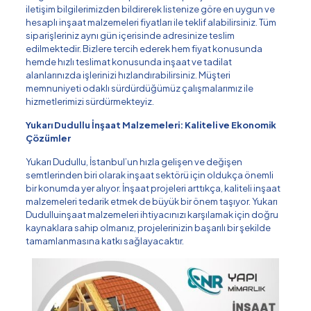
iletişim bilgilerimizden bildirerek listenize göre en uygun ve
hesaplı inşaat malzemeleri fiyatları ile teklif alabilirsiniz. Tüm
siparişleriniz aynı gün içerisinde adresinize teslim
edilmektedir. Bizlere tercih ederek hem fiyat konusunda
hemde hızlı teslimat konusunda inşaat ve tadilat
alanlarınızda işlerinizi hızlandırabilirsiniz. Müşteri
memnuniyeti odaklı sürdürdüğümüz çalışmalarımız ile
hizmetlerimizi sürdürmekteyiz.
Yukarı Dudullu İnşaat Malzemeleri: Kaliteli ve Ekonomik
Çözümler
Yukarı Dudullu, İstanbul’un hızla gelişen ve değişen
semtlerinden biri olarak inşaat sektörü için oldukça önemli
bir konumda yer alıyor. İnşaat projeleri arttıkça, kaliteli inşaat
malzemeleri tedarik etmek de büyük bir önem taşıyor. Yukarı
Dudulluinşaat malzemeleri ihtiyacınızı karşılamak için doğru
kaynaklara sahip olmanız, projelerinizin başarılı bir şekilde
tamamlanmasına katkı sağlayacaktır.