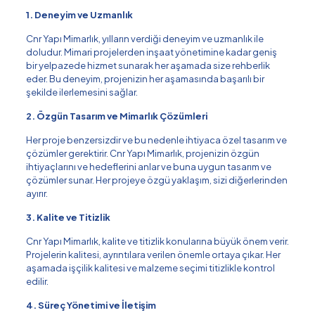
1. Deneyim ve Uzmanlık
Cnr Yapı Mimarlık, yılların verdiği deneyim ve uzmanlık ile
doludur. Mimari projelerden inşaat yönetimine kadar geniş
bir yelpazede hizmet sunarak her aşamada size rehberlik
eder. Bu deneyim, projenizin her aşamasında başarılı bir
şekilde ilerlemesini sağlar.
2. Özgün Tasarım ve Mimarlık Çözümleri
Her proje benzersizdir ve bu nedenle ihtiyaca özel tasarım ve
çözümler gerektirir. Cnr Yapı Mimarlık, projenizin özgün
ihtiyaçlarını ve hedeflerini anlar ve buna uygun tasarım ve
çözümler sunar. Her projeye özgü yaklaşım, sizi diğerlerinden
ayırır.
3. Kalite ve Titizlik
Cnr Yapı Mimarlık, kalite ve titizlik konularına büyük önem verir.
Projelerin kalitesi, ayrıntılara verilen önemle ortaya çıkar. Her
aşamada işçilik kalitesi ve malzeme seçimi titizlikle kontrol
edilir.
4. Süreç Yönetimi ve İletişim