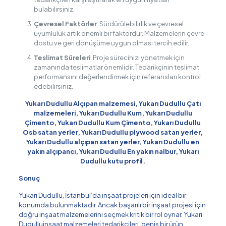
bulabilirsiniz.
Çevresel Faktörler
: Sürdürülebilirlik ve çevresel
uyumluluk artık önemli bir faktördür. Malzemelerin çevre
dostu ve geri dönüşüme uygun olması tercih edilir.
Teslimat Süreleri
: Proje sürecinizi yönetmek için
zamanında teslimatlar önemlidir. Tedarikçinin teslimat
performansını değerlendirmek için referansları kontrol
edebilirsiniz.
Yukarı Dudullu Alçıpan malzemesi, Yukarı Dudullu Çatı
malzemeleri, Yukarı Dudullu Kum, Yukarı Dudullu
Çimento, Yukarı Dudullu Kum Çimento, Yukarı Dudullu
Osb satan yerler, Yukarı Dudullu plywood satan yerler,
Yukarı Dudullu alçıpan satan yerler, Yukarı Dudullu en
yakın alçıpancı, Yukarı Dudullu En yakın nalbur, Yukarı
Dudullu kutu profil.
Sonuç
Yukarı Dudullu, İstanbul’da inşaat projeleri için ideal bir
konumda bulunmaktadır. Ancak başarılı bir inşaat projesi için
doğru inşaat malzemelerini seçmek kritik bir rol oynar. Yukarı
Dudulluinşaat malzemeleri tedarikçileri, geniş bir ürün