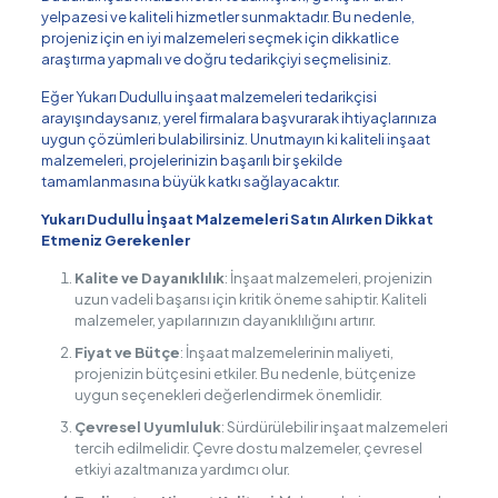
yelpazesi ve kaliteli hizmetler sunmaktadır. Bu nedenle,
projeniz için en iyi malzemeleri seçmek için dikkatlice
araştırma yapmalı ve doğru tedarikçiyi seçmelisiniz.
Eğer Yukarı Dudullu inşaat malzemeleri tedarikçisi
arayışındaysanız, yerel firmalara başvurarak ihtiyaçlarınıza
uygun çözümleri bulabilirsiniz. Unutmayın ki kaliteli inşaat
malzemeleri, projelerinizin başarılı bir şekilde
tamamlanmasına büyük katkı sağlayacaktır.
Yukarı Dudullu İnşaat Malzemeleri Satın Alırken Dikkat
Etmeniz Gerekenler
Kalite ve Dayanıklılık
: İnşaat malzemeleri, projenizin
uzun vadeli başarısı için kritik öneme sahiptir. Kaliteli
malzemeler, yapılarınızın dayanıklılığını artırır.
Fiyat ve Bütçe
: İnşaat malzemelerinin maliyeti,
projenizin bütçesini etkiler. Bu nedenle, bütçenize
uygun seçenekleri değerlendirmek önemlidir.
Çevresel Uyumluluk
: Sürdürülebilir inşaat malzemeleri
tercih edilmelidir. Çevre dostu malzemeler, çevresel
etkiyi azaltmanıza yardımcı olur.