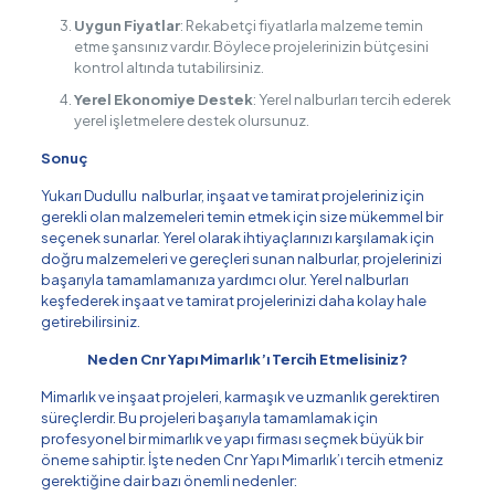
Uygun Fiyatlar
: Rekabetçi fiyatlarla malzeme temin
etme şansınız vardır. Böylece projelerinizin bütçesini
kontrol altında tutabilirsiniz.
Yerel Ekonomiye Destek
: Yerel nalburları tercih ederek
yerel işletmelere destek olursunuz.
Sonuç
Yukarı Dudullu nalburlar, inşaat ve tamirat projeleriniz için
gerekli olan malzemeleri temin etmek için size mükemmel bir
seçenek sunarlar. Yerel olarak ihtiyaçlarınızı karşılamak için
doğru malzemeleri ve gereçleri sunan nalburlar, projelerinizi
başarıyla tamamlamanıza yardımcı olur. Yerel nalburları
keşfederek inşaat ve tamirat projelerinizi daha kolay hale
getirebilirsiniz.
Neden Cnr Yapı Mimarlık’ı Tercih Etmelisiniz?
Mimarlık ve inşaat projeleri, karmaşık ve uzmanlık gerektiren
süreçlerdir. Bu projeleri başarıyla tamamlamak için
profesyonel bir mimarlık ve yapı firması seçmek büyük bir
öneme sahiptir. İşte neden Cnr Yapı Mimarlık’ı tercih etmeniz
gerektiğine dair bazı önemli nedenler: