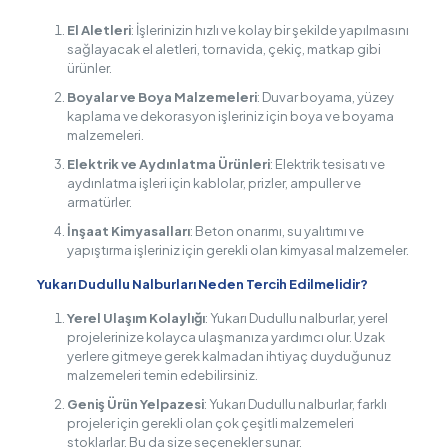
El Aletleri
: İşlerinizin hızlı ve kolay bir şekilde yapılmasını
sağlayacak el aletleri, tornavida, çekiç, matkap gibi
ürünler.
Boyalar ve Boya Malzemeleri
: Duvar boyama, yüzey
kaplama ve dekorasyon işleriniz için boya ve boyama
malzemeleri.
Elektrik ve Aydınlatma Ürünleri
: Elektrik tesisatı ve
aydınlatma işleri için kablolar, prizler, ampuller ve
armatürler.
İnşaat Kimyasalları
: Beton onarımı, su yalıtımı ve
yapıştırma işleriniz için gerekli olan kimyasal malzemeler.
Yukarı Dudullu Nalburları Neden Tercih Edilmelidir?
Yerel Ulaşım Kolaylığı
: Yukarı Dudullu nalburlar, yerel
projelerinize kolayca ulaşmanıza yardımcı olur. Uzak
yerlere gitmeye gerek kalmadan ihtiyaç duyduğunuz
malzemeleri temin edebilirsiniz.
Geniş Ürün Yelpazesi
: Yukarı Dudullu nalburlar, farklı
projeler için gerekli olan çok çeşitli malzemeleri
stoklarlar. Bu da size seçenekler sunar.