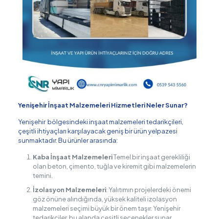
Yenişehir İnşaat Malzemeleri Hizmetleri Neler Sunar?
Yenişehir bölgesindeki inşaat malzemeleri tedarikçileri,
çeşitli ihtiyaçları karşılayacak geniş bir ürün yelpazesi
sunmaktadır. Bu ürünler arasında:
Kaba İnşaat Malzemeleri
Temel bir inşaat gerekliliği
olan beton, çimento, tuğla ve kiremit gibi malzemelerin
temini.
İzolasyon Malzemeleri
: Yalıtımın projelerdeki önemi
göz önüne alındığında, yüksek kaliteli izolasyon
malzemeleri seçimi büyük bir önem taşır. Yenişehir
tedarikçiler, bu alanda çeşitli seçenekler sunar.