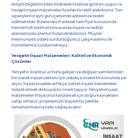
iletişim bilgilerimizden bildirerek listenize göre en uygun ve
hesaplı inşaat malzemeleri fiyatları ile teklif alabilirsiniz. Tüm
siparişleriniz aynı gün içerisinde adresinize teslim
edilmektedir. Bizlere tercih ederek hem fiyat konusunda
hemde hızlı teslimat konusunda inşaat ve tadilat
alanlarınızda işlerinizi hızlandırabilirsiniz. Müşteri
memnuniyeti odaklı sürdürdüğümüz çalışmalarımız ile
hizmetlerimizi sürdürmekteyiz.
Yenişehir İnşaat Malzemeleri: Kaliteli ve Ekonomik
Çözümler
Yenişehir, İstanbul’un hızla gelişen ve değişen semtlerinden
biri olarak inşaat sektörü için oldukça önemli bir konumda yer
alıyor. İnşaat projeleri arttıkça, kaliteli inşaat malzemeleri
tedarik etmek de büyük bir önem taşıyor. Yenişehirinşaat
malzemeleri ihtiyacınızı karşılamak için doğru kaynaklara
sahip olmanız, projelerinizin başarılı bir şekilde
tamamlanmasına katkı sağlayacaktır.