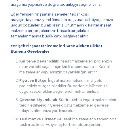
araştırma yapmalı ve doğru tedarikçiyi seçmelisiniz.
Eğer Yenişehir inşaat malzemeleri tedarikçisi
arayışındaysanız, yerel firmalara başvurarak ihtiyaçlarınıza
uygun çözümleri bulabilirsiniz. Unutmayın ki kaliteli inşaat
malzemeleri, projelerinizin başarılı bir şekilde
tamamlanmasına büyük katkı sağlayacaktır.
Yenişehir İnşaat Malzemeleri Satın Alırken Dikkat
Etmeniz Gerekenler
Kalite ve Dayanıklılık
: İnşaat malzemeleri, projenizin
uzun vadeli başarısı için kritik öneme sahiptir. Kaliteli
malzemeler, yapılarınızın dayanıklılığını artırır.
Fiyat ve Bütçe
: İnşaat malzemelerinin maliyeti,
projenizin bütçesini etkiler. Bu nedenle, bütçenize
uygun seçenekleri değerlendirmek önemlidir.
Çevresel Uyumluluk
: Sürdürülebilir inşaat malzemeleri
tercih edilmelidir. Çevre dostu malzemeler, çevresel
etkiyi azaltmanıza yardımcı olur.
Teslimat ve Hizmet Kalitesi
: Malzemelerin zamanında
teslim edilmesi ve iyi müşteri hizmeti, projenizin