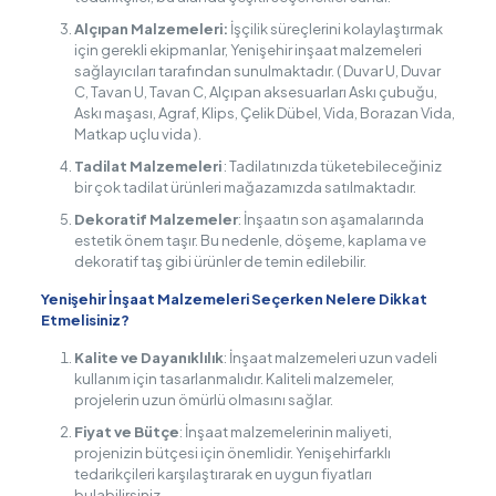
Alçıpan Malzemeleri:
İşçilik süreçlerini kolaylaştırmak
için gerekli ekipmanlar, Yenişehir inşaat malzemeleri
sağlayıcıları tarafından sunulmaktadır. ( Duvar U, Duvar
C, Tavan U, Tavan C, Alçıpan aksesuarları Askı çubuğu,
Askı maşası, Agraf, Klips, Çelik Dübel, Vida, Borazan Vida,
Matkap uçlu vida ).
Tadilat Malzemeleri
: Tadilatınızda tüketebileceğiniz
bir çok tadilat ürünleri mağazamızda satılmaktadır.
Dekoratif Malzemeler
: İnşaatın son aşamalarında
estetik önem taşır. Bu nedenle, döşeme, kaplama ve
dekoratif taş gibi ürünler de temin edilebilir.
Yenişehir İnşaat Malzemeleri Seçerken Nelere Dikkat
Etmelisiniz?
Kalite ve Dayanıklılık
: İnşaat malzemeleri uzun vadeli
kullanım için tasarlanmalıdır. Kaliteli malzemeler,
projelerin uzun ömürlü olmasını sağlar.
Fiyat ve Bütçe
: İnşaat malzemelerinin maliyeti,
projenizin bütçesi için önemlidir. Yenişehirfarklı
tedarikçileri karşılaştırarak en uygun fiyatları
bulabilirsiniz.