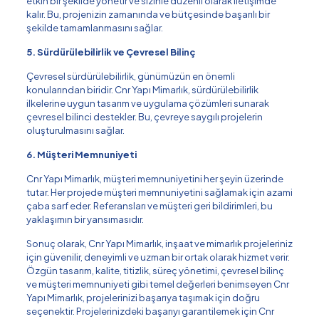
etkin bir şekilde yönetir ve sizinle düzenli olarak iletişimde
kalır. Bu, projenizin zamanında ve bütçesinde başarılı bir
şekilde tamamlanmasını sağlar.
5. Sürdürülebilirlik ve Çevresel Bilinç
Çevresel sürdürülebilirlik, günümüzün en önemli
konularından biridir. Cnr Yapı Mimarlık, sürdürülebilirlik
ilkelerine uygun tasarım ve uygulama çözümleri sunarak
çevresel bilinci destekler. Bu, çevreye saygılı projelerin
oluşturulmasını sağlar.
6. Müşteri Memnuniyeti
Cnr Yapı Mimarlık, müşteri memnuniyetini her şeyin üzerinde
tutar. Her projede müşteri memnuniyetini sağlamak için azami
çaba sarf eder. Referansları ve müşteri geri bildirimleri, bu
yaklaşımın bir yansımasıdır.
Sonuç olarak, Cnr Yapı Mimarlık, inşaat ve mimarlık projeleriniz
için güvenilir, deneyimli ve uzman bir ortak olarak hizmet verir.
Özgün tasarım, kalite, titizlik, süreç yönetimi, çevresel bilinç
ve müşteri memnuniyeti gibi temel değerleri benimseyen Cnr
Yapı Mimarlık, projelerinizi başarıya taşımak için doğru
seçenektir. Projelerinizdeki başarıyı garantilemek için Cnr