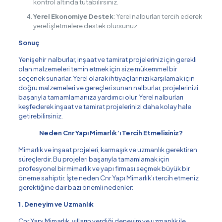
kontrol altında tutabilirsiniz.
Yerel Ekonomiye Destek
: Yerel nalburları tercih ederek
yerel işletmelere destek olursunuz.
Sonuç
Yenişehir nalburlar, inşaat ve tamirat projeleriniz için gerekli
olan malzemeleri temin etmek için size mükemmel bir
seçenek sunarlar. Yerel olarak ihtiyaçlarınızı karşılamak için
doğru malzemeleri ve gereçleri sunan nalburlar, projelerinizi
başarıyla tamamlamanıza yardımcı olur. Yerel nalburları
keşfederek inşaat ve tamirat projelerinizi daha kolay hale
getirebilirsiniz.
Neden Cnr Yapı Mimarlık’ı Tercih Etmelisiniz?
Mimarlık ve inşaat projeleri, karmaşık ve uzmanlık gerektiren
süreçlerdir. Bu projeleri başarıyla tamamlamak için
profesyonel bir mimarlık ve yapı firması seçmek büyük bir
öneme sahiptir. İşte neden Cnr Yapı Mimarlık’ı tercih etmeniz
gerektiğine dair bazı önemli nedenler:
1. Deneyim ve Uzmanlık
Cnr Yapı Mimarlık, yılların verdiği deneyim ve uzmanlık ile