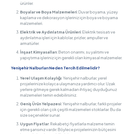
ürünler.
Boyalar ve Boya Malzemeleri
: Duvar boyama, yüzey
kaplama ve dekorasyon işleriniz için boya ve boyama
malzemeleri.
Elektrik ve Aydınlatma Ürünleri
: Elektrik tesisatı ve
aydınlatma işleri için kablolar, prizler, ampuller ve
armatürler.
İnşaat Kimyasalları
: Beton onarımı, su yalıtımı ve
yapıştırma işleriniz için gerekli olan kimyasal malzemeler.
Yenişehir Nalburları Neden Tercih Edilmelidir?
Yerel Ulaşım Kolaylığı
: Yenişehir nalburlar, yerel
projelerinize kolayca ulaşmanıza yardımcı olur. Uzak
yerlere gitmeye gerek kalmadan ihtiyaç duyduğunuz
malzemeleri temin edebilirsiniz.
Geniş Ürün Yelpazesi
: Yenişehir nalburlar, farklı projeler
için gerekli olan çok çeşitli malzemeleri stoklarlar. Bu da
size seçenekler sunar.
Uygun Fiyatlar
: Rekabetçi fiyatlarla malzeme temin
etme şansınız vardır. Böylece projelerinizin bütçesini