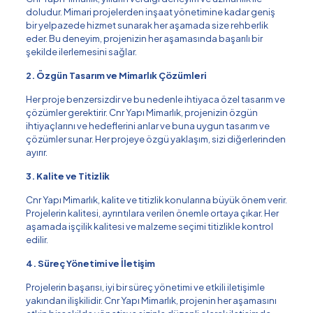
doludur. Mimari projelerden inşaat yönetimine kadar geniş
bir yelpazede hizmet sunarak her aşamada size rehberlik
eder. Bu deneyim, projenizin her aşamasında başarılı bir
şekilde ilerlemesini sağlar.
2. Özgün Tasarım ve Mimarlık Çözümleri
Her proje benzersizdir ve bu nedenle ihtiyaca özel tasarım ve
çözümler gerektirir. Cnr Yapı Mimarlık, projenizin özgün
ihtiyaçlarını ve hedeflerini anlar ve buna uygun tasarım ve
çözümler sunar. Her projeye özgü yaklaşım, sizi diğerlerinden
ayırır.
3. Kalite ve Titizlik
Cnr Yapı Mimarlık, kalite ve titizlik konularına büyük önem verir.
Projelerin kalitesi, ayrıntılara verilen önemle ortaya çıkar. Her
aşamada işçilik kalitesi ve malzeme seçimi titizlikle kontrol
edilir.
4. Süreç Yönetimi ve İletişim
Projelerin başarısı, iyi bir süreç yönetimi ve etkili iletişimle
yakından ilişkilidir. Cnr Yapı Mimarlık, projenin her aşamasını