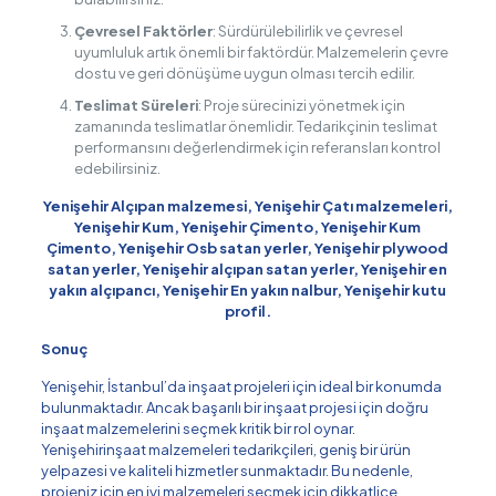
Çevresel Faktörler
: Sürdürülebilirlik ve çevresel
uyumluluk artık önemli bir faktördür. Malzemelerin çevre
dostu ve geri dönüşüme uygun olması tercih edilir.
Teslimat Süreleri
: Proje sürecinizi yönetmek için
zamanında teslimatlar önemlidir. Tedarikçinin teslimat
performansını değerlendirmek için referansları kontrol
edebilirsiniz.
Yenişehir Alçıpan malzemesi, Yenişehir Çatı malzemeleri,
Yenişehir Kum, Yenişehir Çimento, Yenişehir Kum
Çimento, Yenişehir Osb satan yerler, Yenişehir plywood
satan yerler, Yenişehir alçıpan satan yerler, Yenişehir en
yakın alçıpancı, Yenişehir En yakın nalbur, Yenişehir kutu
profil.
Sonuç
Yenişehir, İstanbul’da inşaat projeleri için ideal bir konumda
bulunmaktadır. Ancak başarılı bir inşaat projesi için doğru
inşaat malzemelerini seçmek kritik bir rol oynar.
Yenişehirinşaat malzemeleri tedarikçileri, geniş bir ürün
yelpazesi ve kaliteli hizmetler sunmaktadır. Bu nedenle,
projeniz için en iyi malzemeleri seçmek için dikkatlice