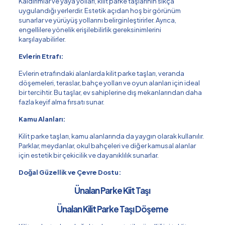
Kaldırımlar ve yaya yolları, kilit parke taşlarının sıkça
uygulandığı yerlerdir. Estetik açıdan hoş bir görünüm
sunarlar ve yürüyüş yollarını belirginleştirirler. Ayrıca,
engellilere yönelik erişilebilirlik gereksinimlerini
karşılayabilirler.
Evlerin Etrafı:
Evlerin etrafındaki alanlarda kilit parke taşları, veranda
döşemeleri, teraslar, bahçe yolları ve oyun alanları için ideal
bir tercihtir. Bu taşlar, ev sahiplerine dış mekanlarından daha
fazla keyif alma fırsatı sunar.
Kamu Alanları:
Kilit parke taşları, kamu alanlarında da yaygın olarak kullanılır.
Parklar, meydanlar, okul bahçeleri ve diğer kamusal alanlar
için estetik bir çekicilik ve dayanıklılık sunarlar.
Doğal Güzellik ve Çevre Dostu:
Ünalan Parke Kiit Taşı
Ünalan Kilit Parke Taşı Döşeme