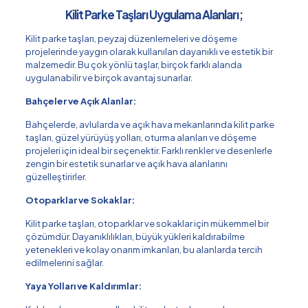
Kilit Parke Taşları Uygulama Alanları;
Kilit parke taşları, peyzaj düzenlemeleri ve döşeme
projelerinde yaygın olarak kullanılan dayanıklı ve estetik bir
malzemedir. Bu çok yönlü taşlar, birçok farklı alanda
uygulanabilir ve birçok avantaj sunarlar.
Bahçeler ve Açık Alanlar:
Bahçelerde, avlularda ve açık hava mekanlarında kilit parke
taşları, güzel yürüyüş yolları, oturma alanları ve döşeme
projeleri için ideal bir seçenektir. Farklı renkler ve desenlerle
zengin bir estetik sunarlar ve açık hava alanlarını
güzelleştirirler.
Otoparklar ve Sokaklar:
Kilit parke taşları, otoparklar ve sokaklar için mükemmel bir
çözümdür. Dayanıklılıkları, büyük yükleri kaldırabilme
yetenekleri ve kolay onarım imkanları, bu alanlarda tercih
edilmelerini sağlar.
Yaya Yolları ve Kaldırımlar: