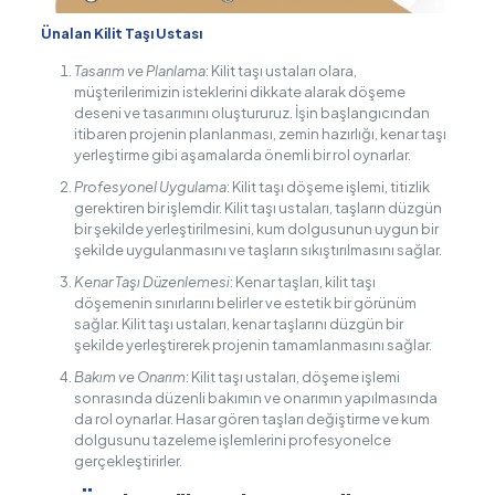
Ünalan Kilit Taşı Ustası
Tasarım ve Planlama
: Kilit taşı ustaları olara,
müşterilerimizin isteklerini dikkate alarak döşeme
deseni ve tasarımını oluştururuz. İşin başlangıcından
itibaren projenin planlanması, zemin hazırlığı, kenar taşı
yerleştirme gibi aşamalarda önemli bir rol oynarlar.
Profesyonel Uygulama
: Kilit taşı döşeme işlemi, titizlik
gerektiren bir işlemdir. Kilit taşı ustaları, taşların düzgün
bir şekilde yerleştirilmesini, kum dolgusunun uygun bir
şekilde uygulanmasını ve taşların sıkıştırılmasını sağlar.
Kenar Taşı Düzenlemesi
: Kenar taşları, kilit taşı
döşemenin sınırlarını belirler ve estetik bir görünüm
sağlar. Kilit taşı ustaları, kenar taşlarını düzgün bir
şekilde yerleştirerek projenin tamamlanmasını sağlar.
Bakım ve Onarım
: Kilit taşı ustaları, döşeme işlemi
sonrasında düzenli bakımın ve onarımın yapılmasında
da rol oynarlar. Hasar gören taşları değiştirme ve kum
dolgusunu tazeleme işlemlerini profesyonelce
gerçekleştirirler.