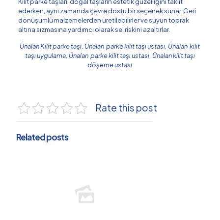
Kilit parke taşları, doğal taşların estetik güzelliğini taklit
ederken, aynı zamanda çevre dostu bir seçenek sunar. Geri
dönüşümlü malzemelerden üretilebilirler ve suyun toprak
altına sızmasına yardımcı olarak sel riskini azaltırlar.
Ünalan Kilit parke taşı, Ünalan parke kilit taşı ustası, Ünalan kilit
taşı uygulama, Ünalan parke kilit taşı ustası, Ünalan kilit taşı
döşeme ustası
Rate this post
Related posts