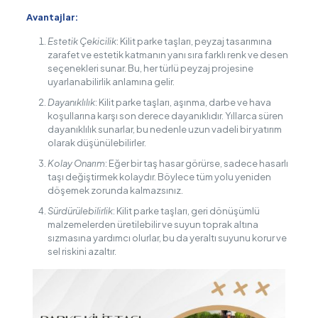
Avantajlar:
Estetik Çekicilik
: Kilit parke taşları, peyzaj tasarımına
zarafet ve estetik katmanın yanı sıra farklı renk ve desen
seçenekleri sunar. Bu, her türlü peyzaj projesine
uyarlanabilirlik anlamına gelir.
Dayanıklılık
: Kilit parke taşları, aşınma, darbe ve hava
koşullarına karşı son derece dayanıklıdır. Yıllarca süren
dayanıklılık sunarlar, bu nedenle uzun vadeli bir yatırım
olarak düşünülebilirler.
Kolay Onarım
: Eğer bir taş hasar görürse, sadece hasarlı
taşı değiştirmek kolaydır. Böylece tüm yolu yeniden
döşemek zorunda kalmazsınız.
Sürdürülebilirlik
: Kilit parke taşları, geri dönüşümlü
malzemelerden üretilebilir ve suyun toprak altına
sızmasına yardımcı olurlar, bu da yeraltı suyunu korur ve
sel riskini azaltır.