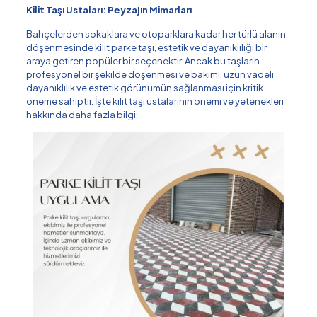
Kilit Taşı Ustaları: Peyzajın Mimarları
Bahçelerden sokaklara ve otoparklara kadar her türlü alanın
döşenmesinde kilit parke taşı, estetik ve dayanıklılığı bir
araya getiren popüler bir seçenektir. Ancak bu taşların
profesyonel bir şekilde döşenmesi ve bakımı, uzun vadeli
dayanıklılık ve estetik görünümün sağlanması için kritik
öneme sahiptir. İşte kilit taşı ustalarının önemi ve yetenekleri
hakkında daha fazla bilgi: