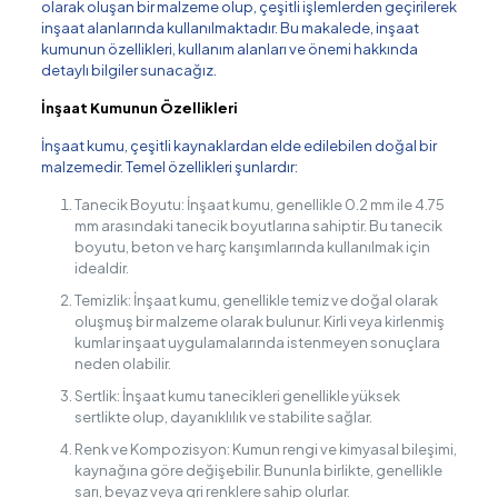
olarak oluşan bir malzeme olup, çeşitli işlemlerden geçirilerek
inşaat alanlarında kullanılmaktadır. Bu makalede, inşaat
kumunun özellikleri, kullanım alanları ve önemi hakkında
detaylı bilgiler sunacağız.
İnşaat Kumunun Özellikleri
İnşaat kumu, çeşitli kaynaklardan elde edilebilen doğal bir
malzemedir. Temel özellikleri şunlardır:
Tanecik Boyutu: İnşaat kumu, genellikle 0.2 mm ile 4.75
mm arasındaki tanecik boyutlarına sahiptir. Bu tanecik
boyutu, beton ve harç karışımlarında kullanılmak için
idealdir.
Temizlik: İnşaat kumu, genellikle temiz ve doğal olarak
oluşmuş bir malzeme olarak bulunur. Kirli veya kirlenmiş
kumlar inşaat uygulamalarında istenmeyen sonuçlara
neden olabilir.
Sertlik: İnşaat kumu tanecikleri genellikle yüksek
sertlikte olup, dayanıklılık ve stabilite sağlar.
Renk ve Kompozisyon: Kumun rengi ve kimyasal bileşimi,
kaynağına göre değişebilir. Bununla birlikte, genellikle
sarı, beyaz veya gri renklere sahip olurlar.