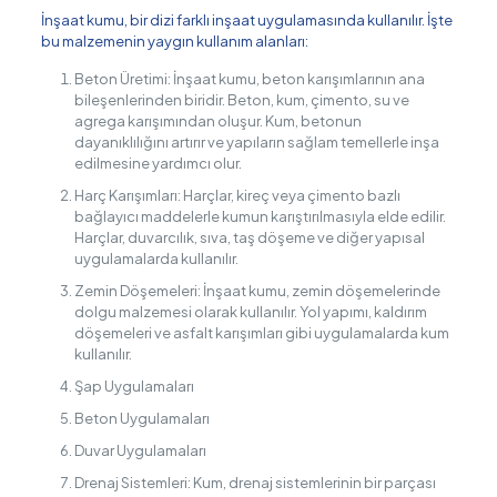
İnşaat kumu, bir dizi farklı inşaat uygulamasında kullanılır. İşte
bu malzemenin yaygın kullanım alanları:
Beton Üretimi: İnşaat kumu, beton karışımlarının ana
bileşenlerinden biridir. Beton, kum, çimento, su ve
agrega karışımından oluşur. Kum, betonun
dayanıklılığını artırır ve yapıların sağlam temellerle inşa
edilmesine yardımcı olur.
Harç Karışımları: Harçlar, kireç veya çimento bazlı
bağlayıcı maddelerle kumun karıştırılmasıyla elde edilir.
Harçlar, duvarcılık, sıva, taş döşeme ve diğer yapısal
uygulamalarda kullanılır.
Zemin Döşemeleri: İnşaat kumu, zemin döşemelerinde
dolgu malzemesi olarak kullanılır. Yol yapımı, kaldırım
döşemeleri ve asfalt karışımları gibi uygulamalarda kum
kullanılır.
Şap Uygulamaları
Beton Uygulamaları
Duvar Uygulamaları
Drenaj Sistemleri: Kum, drenaj sistemlerinin bir parçası