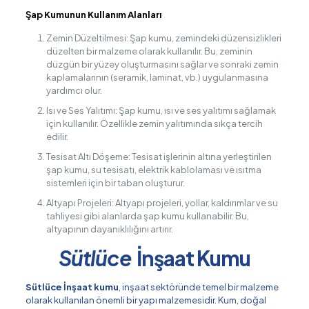
Şap Kumunun Kullanım Alanları
Zemin Düzeltilmesi: Şap kumu, zemindeki düzensizlikleri
düzelten bir malzeme olarak kullanılır. Bu, zeminin
düzgün bir yüzey oluşturmasını sağlar ve sonraki zemin
kaplamalarının (seramik, laminat, vb.) uygulanmasına
yardımcı olur.
Isı ve Ses Yalıtımı: Şap kumu, ısı ve ses yalıtımı sağlamak
için kullanılır. Özellikle zemin yalıtımında sıkça tercih
edilir.
Tesisat Altı Döşeme: Tesisat işlerinin altına yerleştirilen
şap kumu, su tesisatı, elektrik kablolaması ve ısıtma
sistemleri için bir taban oluşturur.
Altyapı Projeleri: Altyapı projeleri, yollar, kaldırımlar ve su
tahliyesi gibi alanlarda şap kumu kullanabilir. Bu,
altyapının dayanıklılığını artırır.
Sütlüce
İnşaat Kumu
Sütlüce İnşaat kumu
, inşaat sektöründe temel bir malzeme
olarak kullanılan önemli bir yapı malzemesidir. Kum, doğal