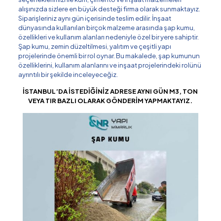
alışınızda sizlere en büyük desteği firma olarak sunmaktayız.
Siparişleriniz aynı gün içerisinde teslim edilir. İnşaat
dünyasında kullanılan birçok malzeme arasında şap kumu,
özellikleri ve kullanım alanları nedeniyle özel bir yere sahiptir.
Şap kumu, zemin düzeltilmesi, yalıtım ve çeşitli yapı
projelerinde önemli bir rol oynar. Bu makalede, şap kumunun
özelliklerini, kullanım alanlarını ve inşaat projelerindeki rolünü
ayrıntılı bir şekilde inceleyeceğiz.
İSTANBUL’DA İSTEDİĞİNİZ ADRESE AYNI GÜN M3, TON
VEYA TIR BAZLI OLARAK GÖNDERİM YAPMAKTAYIZ.