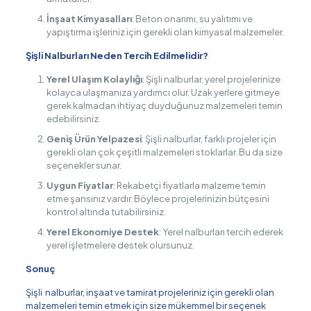
İnşaat Kimyasalları
: Beton onarımı, su yalıtımı ve
yapıştırma işleriniz için gerekli olan kimyasal malzemeler.
Şişli Nalburları Neden Tercih Edilmelidir?
Yerel Ulaşım Kolaylığı
: Şişli nalburlar, yerel projelerinize
kolayca ulaşmanıza yardımcı olur. Uzak yerlere gitmeye
gerek kalmadan ihtiyaç duyduğunuz malzemeleri temin
edebilirsiniz.
Geniş Ürün Yelpazesi
: Şişli nalburlar, farklı projeler için
gerekli olan çok çeşitli malzemeleri stoklarlar. Bu da size
seçenekler sunar.
Uygun Fiyatlar
: Rekabetçi fiyatlarla malzeme temin
etme şansınız vardır. Böylece projelerinizin bütçesini
kontrol altında tutabilirsiniz.
Yerel Ekonomiye Destek
: Yerel nalburları tercih ederek
yerel işletmelere destek olursunuz.
Sonuç
Şişli nalburlar, inşaat ve tamirat projeleriniz için gerekli olan
malzemeleri temin etmek için size mükemmel bir seçenek