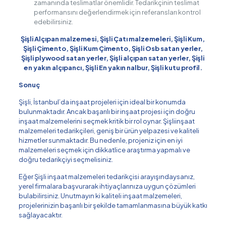
zamanında teslimatlar önemlidir. Tedarikçinin teslimat
performansını değerlendirmek için referansları kontrol
edebilirsiniz.
Şişli Alçıpan malzemesi, Şişli Çatı malzemeleri, Şişli Kum,
Şişli Çimento, Şişli Kum Çimento, Şişli Osb satan yerler,
Şişli plywood satan yerler, Şişli alçıpan satan yerler, Şişli
en yakın alçıpancı, Şişli En yakın nalbur, Şişli kutu profil.
Sonuç
Şişli, İstanbul’da inşaat projeleri için ideal bir konumda
bulunmaktadır. Ancak başarılı bir inşaat projesi için doğru
inşaat malzemelerini seçmek kritik bir rol oynar. Şişliinşaat
malzemeleri tedarikçileri, geniş bir ürün yelpazesi ve kaliteli
hizmetler sunmaktadır. Bu nedenle, projeniz için en iyi
malzemeleri seçmek için dikkatlice araştırma yapmalı ve
doğru tedarikçiyi seçmelisiniz.
Eğer Şişli inşaat malzemeleri tedarikçisi arayışındaysanız,
yerel firmalara başvurarak ihtiyaçlarınıza uygun çözümleri
bulabilirsiniz. Unutmayın ki kaliteli inşaat malzemeleri,
projelerinizin başarılı bir şekilde tamamlanmasına büyük katkı
sağlayacaktır.