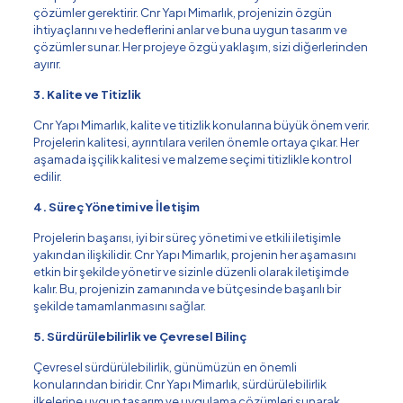
çözümler gerektirir. Cnr Yapı Mimarlık, projenizin özgün
ihtiyaçlarını ve hedeflerini anlar ve buna uygun tasarım ve
çözümler sunar. Her projeye özgü yaklaşım, sizi diğerlerinden
ayırır.
3. Kalite ve Titizlik
Cnr Yapı Mimarlık, kalite ve titizlik konularına büyük önem verir.
Projelerin kalitesi, ayrıntılara verilen önemle ortaya çıkar. Her
aşamada işçilik kalitesi ve malzeme seçimi titizlikle kontrol
edilir.
4. Süreç Yönetimi ve İletişim
Projelerin başarısı, iyi bir süreç yönetimi ve etkili iletişimle
yakından ilişkilidir. Cnr Yapı Mimarlık, projenin her aşamasını
etkin bir şekilde yönetir ve sizinle düzenli olarak iletişimde
kalır. Bu, projenizin zamanında ve bütçesinde başarılı bir
şekilde tamamlanmasını sağlar.
5. Sürdürülebilirlik ve Çevresel Bilinç
Çevresel sürdürülebilirlik, günümüzün en önemli
konularından biridir. Cnr Yapı Mimarlık, sürdürülebilirlik
ilkelerine uygun tasarım ve uygulama çözümleri sunarak