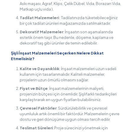
Askı maşası, Agraf, Klips, Çelik Dübel, Vida, Borazan Vida,
Matkap uçlu vida ).
Tadilat Malzemeleri
: Tadilatınızda tüketebileceğiniz
bir çok tadilat ürünleri mağazamızda satılmaktadır.
Dekoratif Malzemeler
: İnşaatın son aşamalarında
estetik önem taşır. Bu nedenle, döşeme, kaplama ve
dekoratif taş gibi ürünler de temin edilebilir.
Şişli İnşaat Malzemeleri Seçerken Nelere Dikkat
Etmelisiniz?
Kalite ve Dayanıklılık
: İnşaat malzemeleri uzun vadeli
kullanım için tasarlanmalıdır. Kaliteli malzemeler,
projelerin uzun ömürlü olmasını sağlar.
Fiyat ve Bütçe
: İnşaat malzemelerinin maliyeti,
projenizin bütçesi için önemlidir. Şişlifarklı tedarikçileri
karşılaştırarak en uygun fiyatları bulabilirsiniz.
Çevresel Faktörler
: Sürdürülebilirlik ve çevresel
uyumluluk artık önemli bir faktördür. Malzemelerin çevre
dostu ve geri dönüşüme uygun olması tercih edilir.
Teslimat Süreleri
: Proje sürecinizi yönetmek için