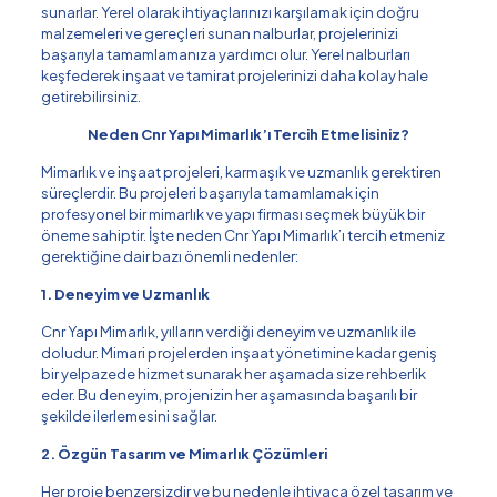
sunarlar. Yerel olarak ihtiyaçlarınızı karşılamak için doğru
malzemeleri ve gereçleri sunan nalburlar, projelerinizi
başarıyla tamamlamanıza yardımcı olur. Yerel nalburları
keşfederek inşaat ve tamirat projelerinizi daha kolay hale
getirebilirsiniz.
Neden Cnr Yapı Mimarlık’ı Tercih Etmelisiniz?
Mimarlık ve inşaat projeleri, karmaşık ve uzmanlık gerektiren
süreçlerdir. Bu projeleri başarıyla tamamlamak için
profesyonel bir mimarlık ve yapı firması seçmek büyük bir
öneme sahiptir. İşte neden Cnr Yapı Mimarlık’ı tercih etmeniz
gerektiğine dair bazı önemli nedenler:
1. Deneyim ve Uzmanlık
Cnr Yapı Mimarlık, yılların verdiği deneyim ve uzmanlık ile
doludur. Mimari projelerden inşaat yönetimine kadar geniş
bir yelpazede hizmet sunarak her aşamada size rehberlik
eder. Bu deneyim, projenizin her aşamasında başarılı bir
şekilde ilerlemesini sağlar.
2. Özgün Tasarım ve Mimarlık Çözümleri
Her proje benzersizdir ve bu nedenle ihtiyaca özel tasarım ve