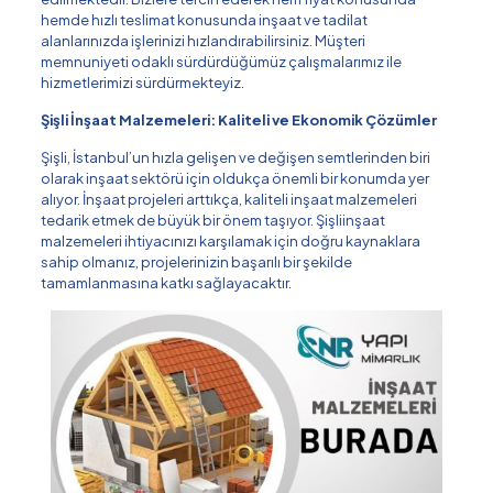
hemde hızlı teslimat konusunda inşaat ve tadilat
alanlarınızda işlerinizi hızlandırabilirsiniz. Müşteri
memnuniyeti odaklı sürdürdüğümüz çalışmalarımız ile
hizmetlerimizi sürdürmekteyiz.
Şişli İnşaat Malzemeleri: Kaliteli ve Ekonomik Çözümler
Şişli, İstanbul’un hızla gelişen ve değişen semtlerinden biri
olarak inşaat sektörü için oldukça önemli bir konumda yer
alıyor. İnşaat projeleri arttıkça, kaliteli inşaat malzemeleri
tedarik etmek de büyük bir önem taşıyor. Şişliinşaat
malzemeleri ihtiyacınızı karşılamak için doğru kaynaklara
sahip olmanız, projelerinizin başarılı bir şekilde
tamamlanmasına katkı sağlayacaktır.