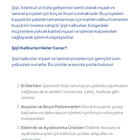
Şişli, İstanbul’un hızla gelişen bir semti olarak inşaat ve
tamirat projeleri için birçok fırsat sunmaktadır. Bu projelerin
başarılı bir şekilde tamamlanması için kaliteli nalbur hizmetleri
büyük bir öneme sahiptir. Şişli nalburları, bölgedeki
müşterilere yüksek kaliteli inşaat ve tamirat malzemeleri
sağlayarak işlerini kolaylaştırırlar.
Şişli Nalburları Neler Sunar?
Şişli nalburlar, inşaat ve tamirat projeleri için geniş bir ürün
yelpazesi sunarlar. Bu ürünler arasında şunlar bulunur:
El Aletleri
: İşlerinizin hızlı ve kolay bir şekilde yapılmasını
sağlayacak el aletleri, tornavida, çekiç, matkap gibi
ürünler.
Boyalar ve Boya Malzemeleri
: Duvar boyama, yüzey
kaplama ve dekorasyon işleriniz için boya ve boyama
malzemeleri.
Elektrik ve Aydınlatma Ürünleri
: Elektrik tesisatı ve
aydınlatma işleri için kablolar, prizler, ampuller ve
armatürler.