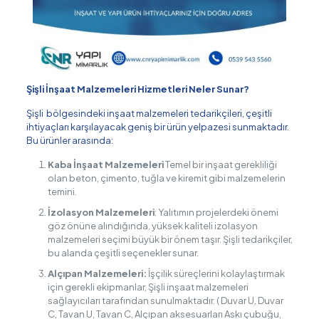
Şişli İnşaat Malzemeleri Hizmetleri Neler Sunar?
Şişli bölgesindeki inşaat malzemeleri tedarikçileri, çeşitli
ihtiyaçları karşılayacak geniş bir ürün yelpazesi sunmaktadır.
Bu ürünler arasında:
Kaba İnşaat Malzemeleri
Temel bir inşaat gerekliliği
olan beton, çimento, tuğla ve kiremit gibi malzemelerin
temini.
İzolasyon Malzemeleri
: Yalıtımın projelerdeki önemi
göz önüne alındığında, yüksek kaliteli izolasyon
malzemeleri seçimi büyük bir önem taşır. Şişli tedarikçiler,
bu alanda çeşitli seçenekler sunar.
Alçıpan Malzemeleri:
İşçilik süreçlerini kolaylaştırmak
için gerekli ekipmanlar, Şişli inşaat malzemeleri
sağlayıcıları tarafından sunulmaktadır. ( Duvar U, Duvar
C, Tavan U, Tavan C, Alçıpan aksesuarları Askı çubuğu,