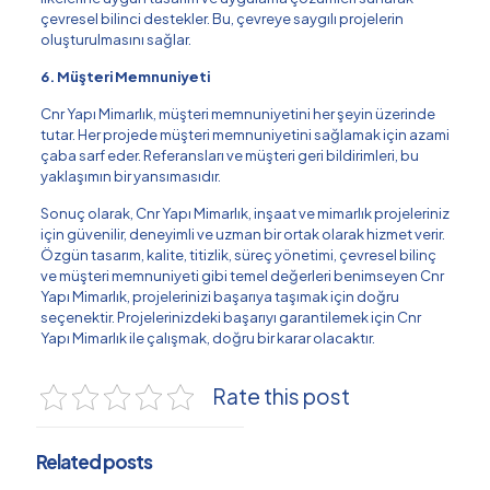
çevresel bilinci destekler. Bu, çevreye saygılı projelerin
oluşturulmasını sağlar.
6. Müşteri Memnuniyeti
Cnr Yapı Mimarlık, müşteri memnuniyetini her şeyin üzerinde
tutar. Her projede müşteri memnuniyetini sağlamak için azami
çaba sarf eder. Referansları ve müşteri geri bildirimleri, bu
yaklaşımın bir yansımasıdır.
Sonuç olarak, Cnr Yapı Mimarlık, inşaat ve mimarlık projeleriniz
için güvenilir, deneyimli ve uzman bir ortak olarak hizmet verir.
Özgün tasarım, kalite, titizlik, süreç yönetimi, çevresel bilinç
ve müşteri memnuniyeti gibi temel değerleri benimseyen Cnr
Yapı Mimarlık, projelerinizi başarıya taşımak için doğru
seçenektir. Projelerinizdeki başarıyı garantilemek için Cnr
Yapı Mimarlık ile çalışmak, doğru bir karar olacaktır.
Rate this post
Related posts