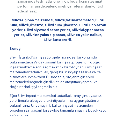
zamanında teslimatlar önemlidir. Tedarikçinin teslimat
performansını değerlendirmek için referansları kontrol
edebilirsiniz.
Silivri Alçıpan malzemesi, Silivri Çatı malzemeleri, Silivri
Kum, Silivri Çimento, Silivri Kum Çimento, Silivri Osb satan
yerler, Silivri plywood satan yerler, Silivri alçıpan satan
yerler, Silivri en yakın alçıpancı, Silivri En yakın nalbur,
Silivri kutu profil.
Sonuç
Silivri, İstanbul’da inşaat projeleri için ideal bir konumda
bulunmaktadır. Ancak başarılı bir inşaat projesi için doğru
inşaat malzemelerini seçmek kritik bir rol oynar. Silivriinşaat
malzemeleri tedarikçileri, geniş bir ürün yelpazesi ve kaliteli
hizmetler sunmaktadır. Bu nedenle, projeniz için en iyi
malzemeleri seçmek için dikkatlice araştırma yapmalı ve
doğru tedarikçiyi seçmelisiniz.
Eğer Silivri inşaat malzemeleri tedarikçisi arayışındaysanız,
yerel firmalara başvurarak ihtiyaçlarınıza uygun çözümleri
bulabilirsiniz. Unutmayın ki kaliteli inşaat malzemeleri,
projelerinizin başarılı bir şekilde tamamlanmasına büyük katkı
sağlayacaktır.