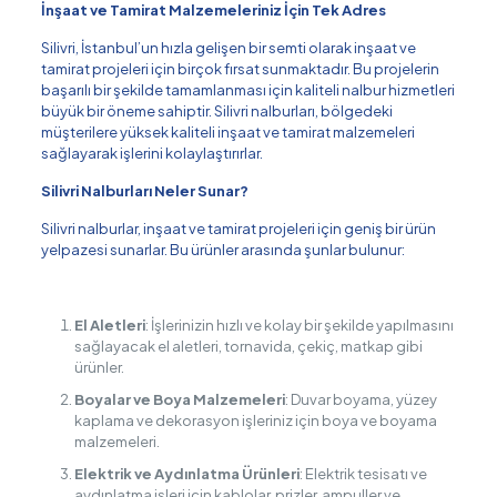
İnşaat ve Tamirat Malzemeleriniz İçin Tek Adres
Silivri, İstanbul’un hızla gelişen bir semti olarak inşaat ve
tamirat projeleri için birçok fırsat sunmaktadır. Bu projelerin
başarılı bir şekilde tamamlanması için kaliteli nalbur hizmetleri
büyük bir öneme sahiptir. Silivri nalburları, bölgedeki
müşterilere yüksek kaliteli inşaat ve tamirat malzemeleri
sağlayarak işlerini kolaylaştırırlar.
Silivri Nalburları Neler Sunar?
Silivri nalburlar, inşaat ve tamirat projeleri için geniş bir ürün
yelpazesi sunarlar. Bu ürünler arasında şunlar bulunur:
El Aletleri
: İşlerinizin hızlı ve kolay bir şekilde yapılmasını
sağlayacak el aletleri, tornavida, çekiç, matkap gibi
ürünler.
Boyalar ve Boya Malzemeleri
: Duvar boyama, yüzey
kaplama ve dekorasyon işleriniz için boya ve boyama
malzemeleri.
Elektrik ve Aydınlatma Ürünleri
: Elektrik tesisatı ve
aydınlatma işleri için kablolar, prizler, ampuller ve