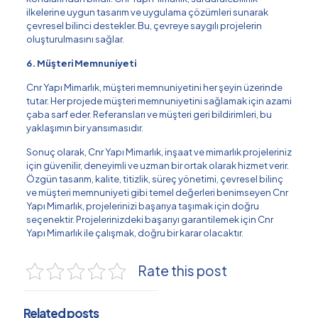
ilkelerine uygun tasarım ve uygulama çözümleri sunarak
çevresel bilinci destekler. Bu, çevreye saygılı projelerin
oluşturulmasını sağlar.
6. Müşteri Memnuniyeti
Cnr Yapı Mimarlık, müşteri memnuniyetini her şeyin üzerinde
tutar. Her projede müşteri memnuniyetini sağlamak için azami
çaba sarf eder. Referansları ve müşteri geri bildirimleri, bu
yaklaşımın bir yansımasıdır.
Sonuç olarak, Cnr Yapı Mimarlık, inşaat ve mimarlık projeleriniz
için güvenilir, deneyimli ve uzman bir ortak olarak hizmet verir.
Özgün tasarım, kalite, titizlik, süreç yönetimi, çevresel bilinç
ve müşteri memnuniyeti gibi temel değerleri benimseyen Cnr
Yapı Mimarlık, projelerinizi başarıya taşımak için doğru
seçenektir. Projelerinizdeki başarıyı garantilemek için Cnr
Yapı Mimarlık ile çalışmak, doğru bir karar olacaktır.
Rate this post
Related posts