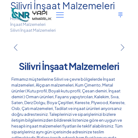
Silivri İnşaat Malzemeleri
Home
İnşaat Malzemeleri
Silivri İnşaat Malzemeleri
Silivri İnşaat Malzemeleri
Firmamız müşterilerine Silivri ve çevre bölgelerde İnşaat
malzemeleri, Alçıpan malzemeleri, Kum Çimento, Metal
ürünler ( Kutu profil, Boyalı kutu profil, Çesan demiri, İnşaat
demiri ) Orman ürünleri, Fayans yapıştırcıları, Kalekim, Sıva,
Saten, Derz Dolgu, Boya Çeşitleri, Kereste, Plywood, Kereste,
Osb, Çatı malzemeleri, Tadilat ve inşaat ürünleri arıyorsanız
doğru adrestesiniz. Taleplerinizi ve siparişlerinizi bizlere
iletişim bilgilerimizden bildirerek listenize göre en uygun ve
hesaplı inşaat malzemeleri fiyatları ile teklif alabilirsiniz. Tüm
siparişleriniz aynı gün içerisinde adresinize teslim
edilmektedir. Bizlere tercih ederek hem fiyat konusunda