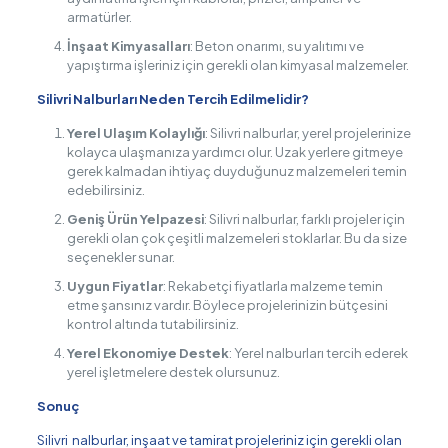
armatürler.
İnşaat Kimyasalları
: Beton onarımı, su yalıtımı ve
yapıştırma işleriniz için gerekli olan kimyasal malzemeler.
Silivri Nalburları Neden Tercih Edilmelidir?
Yerel Ulaşım Kolaylığı
: Silivri nalburlar, yerel projelerinize
kolayca ulaşmanıza yardımcı olur. Uzak yerlere gitmeye
gerek kalmadan ihtiyaç duyduğunuz malzemeleri temin
edebilirsiniz.
Geniş Ürün Yelpazesi
: Silivri nalburlar, farklı projeler için
gerekli olan çok çeşitli malzemeleri stoklarlar. Bu da size
seçenekler sunar.
Uygun Fiyatlar
: Rekabetçi fiyatlarla malzeme temin
etme şansınız vardır. Böylece projelerinizin bütçesini
kontrol altında tutabilirsiniz.
Yerel Ekonomiye Destek
: Yerel nalburları tercih ederek
yerel işletmelere destek olursunuz.
Sonuç
Silivri nalburlar, inşaat ve tamirat projeleriniz için gerekli olan