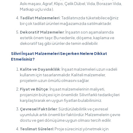
Askı maşası, Agraf, Klips, Çelik Dübel, Vida, Borazan Vida,
Matkap uçlu vida ).
Tadilat Malzemeleri
: Tadilatınızda tüketebileceğiniz
bir çok tadilat ürünleri mağazamızda satılmaktadır.
Dekoratif Malzemeler
: İnşaatın son aşamalarında
estetik önem taşır. Bu nedenle, döşeme, kaplama ve
dekoratif taş gibi ürünler de temin edilebilir.
Silivri İnşaat Malzemeleri Seçerken Nelere Dikkat
Etmelisiniz?
Kalite ve Dayanıklılık
: İnşaat malzemeleri uzun vadeli
kullanım için tasarlanmalıdır. Kaliteli malzemeler,
projelerin uzun ömürlü olmasını sağlar.
Fiyat ve Bütçe
: İnşaat malzemelerinin maliyeti,
projenizin bütçesi için önemlidir. Silivrifarklı tedarikçileri
karşılaştırarak en uygun fiyatları bulabilirsiniz.
Çevresel Faktörler
: Sürdürülebilirlik ve çevresel
uyumluluk artık önemli bir faktördür. Malzemelerin çevre
dostu ve geri dönüşüme uygun olması tercih edilir.
Teslimat Süreleri
: Proje sürecinizi yönetmek için