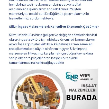
hemde hızlı teslimat konusunda inşaat ve tadilat
alanlarınızda işlerinizi hızlandırabilirsiniz. Müşteri
memnuniyeti odaklı sürdürdüğümüz çalışmalarımız ile
hizmetlerimizi sürdürmekteyiz.
Silivri İnşaat Malzemeleri: Kaliteli ve Ekonomik Çözümler
Silivri, İstanbul’un hızla gelişen ve değişen semtlerinden biri
olarak inşaat sektörü için oldukça önemli bir konumda yer
alıyor. İnşaat projeleri arttıkça, kaliteli inşaat malzemeleri
tedarik etmek de büyük bir önem taşıyor. Silivriinşaat
malzemeleri ihtiyacınızı karşılamak için doğru kaynaklara
sahip olmanız, projelerinizin başarılı bir şekilde
tamamlanmasına katkı sağlayacaktır.