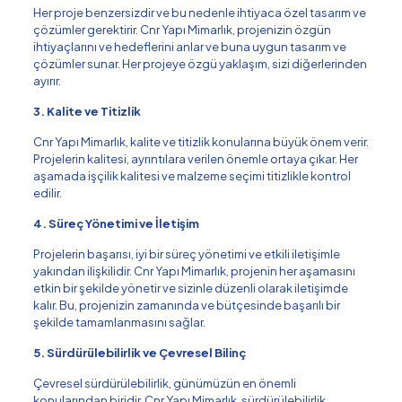
Her proje benzersizdir ve bu nedenle ihtiyaca özel tasarım ve
çözümler gerektirir. Cnr Yapı Mimarlık, projenizin özgün
ihtiyaçlarını ve hedeflerini anlar ve buna uygun tasarım ve
çözümler sunar. Her projeye özgü yaklaşım, sizi diğerlerinden
ayırır.
3. Kalite ve Titizlik
Cnr Yapı Mimarlık, kalite ve titizlik konularına büyük önem verir.
Projelerin kalitesi, ayrıntılara verilen önemle ortaya çıkar. Her
aşamada işçilik kalitesi ve malzeme seçimi titizlikle kontrol
edilir.
4. Süreç Yönetimi ve İletişim
Projelerin başarısı, iyi bir süreç yönetimi ve etkili iletişimle
yakından ilişkilidir. Cnr Yapı Mimarlık, projenin her aşamasını
etkin bir şekilde yönetir ve sizinle düzenli olarak iletişimde
kalır. Bu, projenizin zamanında ve bütçesinde başarılı bir
şekilde tamamlanmasını sağlar.
5. Sürdürülebilirlik ve Çevresel Bilinç
Çevresel sürdürülebilirlik, günümüzün en önemli
konularından biridir. Cnr Yapı Mimarlık, sürdürülebilirlik