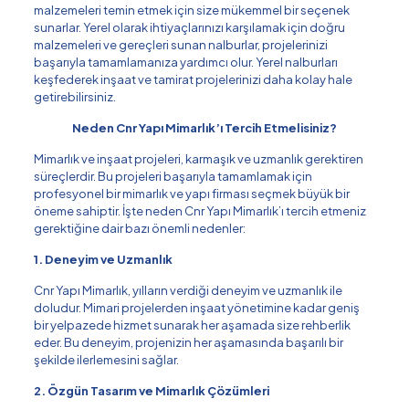
malzemeleri temin etmek için size mükemmel bir seçenek
sunarlar. Yerel olarak ihtiyaçlarınızı karşılamak için doğru
malzemeleri ve gereçleri sunan nalburlar, projelerinizi
başarıyla tamamlamanıza yardımcı olur. Yerel nalburları
keşfederek inşaat ve tamirat projelerinizi daha kolay hale
getirebilirsiniz.
Neden Cnr Yapı Mimarlık’ı Tercih Etmelisiniz?
Mimarlık ve inşaat projeleri, karmaşık ve uzmanlık gerektiren
süreçlerdir. Bu projeleri başarıyla tamamlamak için
profesyonel bir mimarlık ve yapı firması seçmek büyük bir
öneme sahiptir. İşte neden Cnr Yapı Mimarlık’ı tercih etmeniz
gerektiğine dair bazı önemli nedenler:
1. Deneyim ve Uzmanlık
Cnr Yapı Mimarlık, yılların verdiği deneyim ve uzmanlık ile
doludur. Mimari projelerden inşaat yönetimine kadar geniş
bir yelpazede hizmet sunarak her aşamada size rehberlik
eder. Bu deneyim, projenizin her aşamasında başarılı bir
şekilde ilerlemesini sağlar.
2. Özgün Tasarım ve Mimarlık Çözümleri