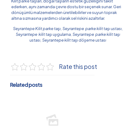
Kilit parke taşları, doğal taşların estetik güzelliğini taklit
ederken, aynı zamanda çevre dostu bir seçenek sunar. Geri
dönüşümlü malzemelerden üretilebilirler ve suyun toprak
altına sızmasına yardımcı olarak sel riskini azaltırlar.
Seyrantepe Kilit parke taşı, Seyrantepe parke kilit taşı ustası,
Seyrantepe kilit taşı uygulama, Seyrantepe parke kilit taşı
ustası, Seyrantepe kilit taşı döşeme ustası
Rate this post
Related posts