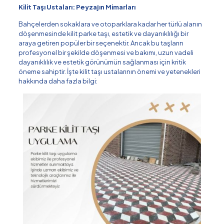
Kilit Taşı Ustaları: Peyzajın Mimarları
Bahçelerden sokaklara ve otoparklara kadar her türlü alanın
döşenmesinde kilit parke taşı, estetik ve dayanıklılığı bir
araya getiren popüler bir seçenektir. Ancak bu taşların
profesyonel bir şekilde döşenmesi ve bakımı, uzun vadeli
dayanıklılık ve estetik görünümün sağlanması için kritik
öneme sahiptir. İşte kilit taşı ustalarının önemi ve yetenekleri
hakkında daha fazla bilgi: