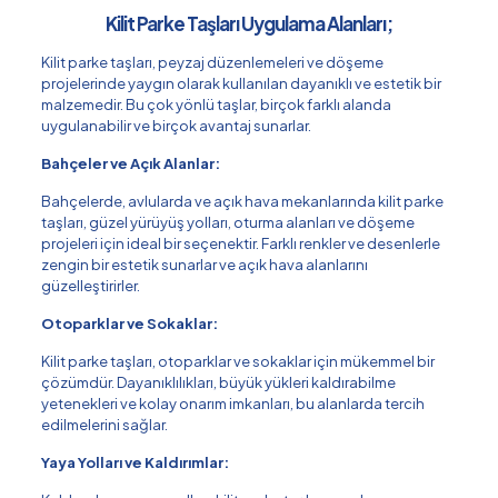
Kilit Parke Taşları Uygulama Alanları;
Kilit parke taşları, peyzaj düzenlemeleri ve döşeme
projelerinde yaygın olarak kullanılan dayanıklı ve estetik bir
malzemedir. Bu çok yönlü taşlar, birçok farklı alanda
uygulanabilir ve birçok avantaj sunarlar.
Bahçeler ve Açık Alanlar:
Bahçelerde, avlularda ve açık hava mekanlarında kilit parke
taşları, güzel yürüyüş yolları, oturma alanları ve döşeme
projeleri için ideal bir seçenektir. Farklı renkler ve desenlerle
zengin bir estetik sunarlar ve açık hava alanlarını
güzelleştirirler.
Otoparklar ve Sokaklar:
Kilit parke taşları, otoparklar ve sokaklar için mükemmel bir
çözümdür. Dayanıklılıkları, büyük yükleri kaldırabilme
yetenekleri ve kolay onarım imkanları, bu alanlarda tercih
edilmelerini sağlar.
Yaya Yolları ve Kaldırımlar: