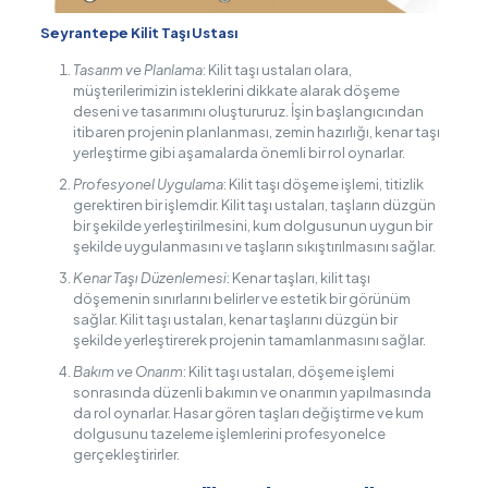
Seyrantepe Kilit Taşı Ustası
Tasarım ve Planlama
: Kilit taşı ustaları olara,
müşterilerimizin isteklerini dikkate alarak döşeme
deseni ve tasarımını oluştururuz. İşin başlangıcından
itibaren projenin planlanması, zemin hazırlığı, kenar taşı
yerleştirme gibi aşamalarda önemli bir rol oynarlar.
Profesyonel Uygulama
: Kilit taşı döşeme işlemi, titizlik
gerektiren bir işlemdir. Kilit taşı ustaları, taşların düzgün
bir şekilde yerleştirilmesini, kum dolgusunun uygun bir
şekilde uygulanmasını ve taşların sıkıştırılmasını sağlar.
Kenar Taşı Düzenlemesi
: Kenar taşları, kilit taşı
döşemenin sınırlarını belirler ve estetik bir görünüm
sağlar. Kilit taşı ustaları, kenar taşlarını düzgün bir
şekilde yerleştirerek projenin tamamlanmasını sağlar.
Bakım ve Onarım
: Kilit taşı ustaları, döşeme işlemi
sonrasında düzenli bakımın ve onarımın yapılmasında
da rol oynarlar. Hasar gören taşları değiştirme ve kum
dolgusunu tazeleme işlemlerini profesyonelce
gerçekleştirirler.