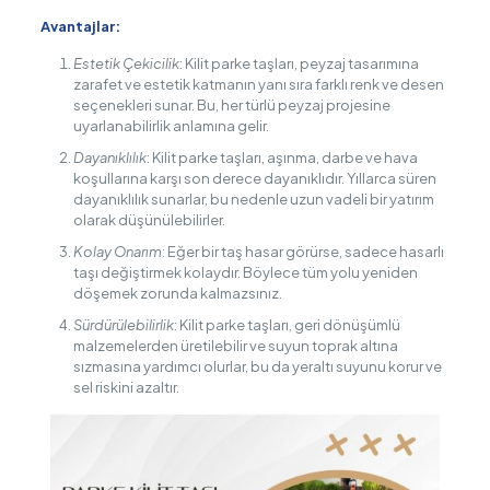
Avantajlar:
Estetik Çekicilik
: Kilit parke taşları, peyzaj tasarımına
zarafet ve estetik katmanın yanı sıra farklı renk ve desen
seçenekleri sunar. Bu, her türlü peyzaj projesine
uyarlanabilirlik anlamına gelir.
Dayanıklılık
: Kilit parke taşları, aşınma, darbe ve hava
koşullarına karşı son derece dayanıklıdır. Yıllarca süren
dayanıklılık sunarlar, bu nedenle uzun vadeli bir yatırım
olarak düşünülebilirler.
Kolay Onarım
: Eğer bir taş hasar görürse, sadece hasarlı
taşı değiştirmek kolaydır. Böylece tüm yolu yeniden
döşemek zorunda kalmazsınız.
Sürdürülebilirlik
: Kilit parke taşları, geri dönüşümlü
malzemelerden üretilebilir ve suyun toprak altına
sızmasına yardımcı olurlar, bu da yeraltı suyunu korur ve
sel riskini azaltır.