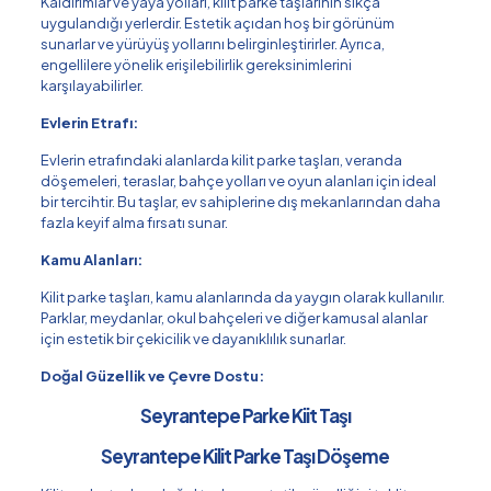
Kaldırımlar ve yaya yolları, kilit parke taşlarının sıkça
uygulandığı yerlerdir. Estetik açıdan hoş bir görünüm
sunarlar ve yürüyüş yollarını belirginleştirirler. Ayrıca,
engellilere yönelik erişilebilirlik gereksinimlerini
karşılayabilirler.
Evlerin Etrafı:
Evlerin etrafındaki alanlarda kilit parke taşları, veranda
döşemeleri, teraslar, bahçe yolları ve oyun alanları için ideal
bir tercihtir. Bu taşlar, ev sahiplerine dış mekanlarından daha
fazla keyif alma fırsatı sunar.
Kamu Alanları:
Kilit parke taşları, kamu alanlarında da yaygın olarak kullanılır.
Parklar, meydanlar, okul bahçeleri ve diğer kamusal alanlar
için estetik bir çekicilik ve dayanıklılık sunarlar.
Doğal Güzellik ve Çevre Dostu:
Seyrantepe Parke Kiit Taşı
Seyrantepe Kilit Parke Taşı Döşeme