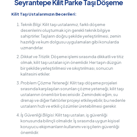
Seyrantepe Kilit Parke Taşı Döşeme
Kilit Taşı Ustalarımızın Becerileri:
Teknik Bilgi
: Kilit taşı ustalarımız, farklı döşeme
desenlerini oluşturmak için gerekli teknik bilgiye
sahiptirler. Taşların doğru şekilde yerleştirilmesi, zemin
hazırlığı ve kum dolgusu uygulamaları gibi konularda
uzmandırlar.
Dikkat ve Titizlik
: Döşeme işlemi sırasında dikkatli ve titiz
olmak, kilit taşı ustaları için önemlidir. Her taşın düzgün
bir şekilde yerleştirilmesi ve sıkıştırılması, sonucun
kalitesini etkiler.
Problem Çözme Yeteneği
: Kilit taşı döşeme projeleri
sırasında karşılaşılan sorunları çözme yeteneği, kilit taşı
ustalarının önemli bir becerisidir. Zemindeki eğim, su
drenajı ve diğer faktörler projeyi etkileyebilir, bu nedenle
ustaların hızlı ve etkili çözümler üretebilmesi gerekir.
İş Güvenliği Bilgisi
: Kilit taşı ustaları, iş güvenliği
konusunda bilinçli olmalıdır. İş sırasında uygun kişisel
koruyucu ekipmanların kullanımı ve işçilerin güvenliği
önemlidir.