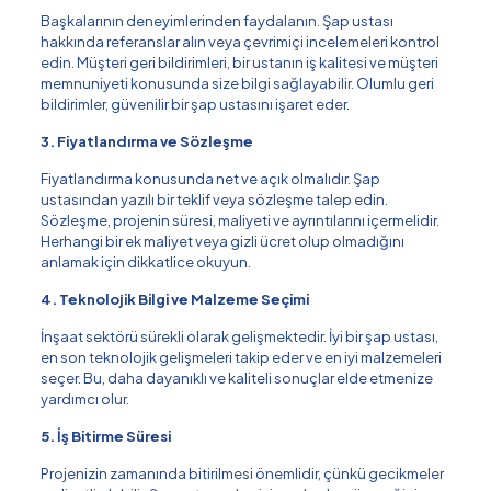
Başkalarının deneyimlerinden faydalanın. Şap ustası
hakkında referanslar alın veya çevrimiçi incelemeleri kontrol
edin. Müşteri geri bildirimleri, bir ustanın iş kalitesi ve müşteri
memnuniyeti konusunda size bilgi sağlayabilir. Olumlu geri
bildirimler, güvenilir bir şap ustasını işaret eder.
3. Fiyatlandırma ve Sözleşme
Fiyatlandırma konusunda net ve açık olmalıdır. Şap
ustasından yazılı bir teklif veya sözleşme talep edin.
Sözleşme, projenin süresi, maliyeti ve ayrıntılarını içermelidir.
Herhangi bir ek maliyet veya gizli ücret olup olmadığını
anlamak için dikkatlice okuyun.
4. Teknolojik Bilgi ve Malzeme Seçimi
İnşaat sektörü sürekli olarak gelişmektedir. İyi bir şap ustası,
en son teknolojik gelişmeleri takip eder ve en iyi malzemeleri
seçer. Bu, daha dayanıklı ve kaliteli sonuçlar elde etmenize
yardımcı olur.
5. İş Bitirme Süresi
Projenizin zamanında bitirilmesi önemlidir, çünkü gecikmeler