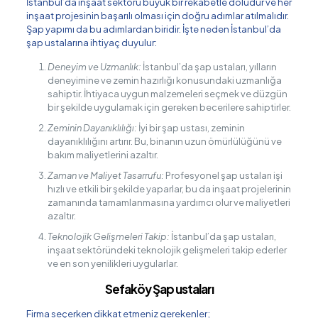
İstanbul’da inşaat sektörü büyük bir rekabetle doludur ve her
inşaat projesinin başarılı olması için doğru adımlar atılmalıdır.
Şap yapımı da bu adımlardan biridir. İşte neden İstanbul’da
şap ustalarına ihtiyaç duyulur:
Deneyim ve Uzmanlık:
İstanbul’da şap ustaları, yılların
deneyimine ve zemin hazırlığı konusundaki uzmanlığa
sahiptir. İhtiyaca uygun malzemeleri seçmek ve düzgün
bir şekilde uygulamak için gereken becerilere sahiptirler.
Zeminin Dayanıklılığı:
İyi bir şap ustası, zeminin
dayanıklılığını artırır. Bu, binanın uzun ömürlülüğünü ve
bakım maliyetlerini azaltır.
Zaman ve Maliyet Tasarrufu:
Profesyonel şap ustaları işi
hızlı ve etkili bir şekilde yaparlar, bu da inşaat projelerinin
zamanında tamamlanmasına yardımcı olur ve maliyetleri
azaltır.
Teknolojik Gelişmeleri Takip:
İstanbul’da şap ustaları,
inşaat sektöründeki teknolojik gelişmeleri takip ederler
ve en son yenilikleri uygularlar.
Sefaköy Şap ustaları
Firma seçerken dikkat etmeniz gerekenler;