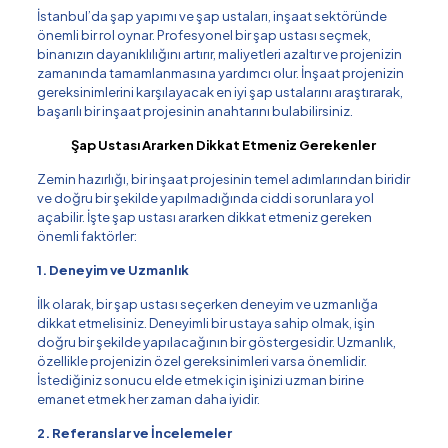
İstanbul’da şap yapımı ve şap ustaları, inşaat sektöründe
önemli bir rol oynar. Profesyonel bir şap ustası seçmek,
binanızın dayanıklılığını artırır, maliyetleri azaltır ve projenizin
zamanında tamamlanmasına yardımcı olur. İnşaat projenizin
gereksinimlerini karşılayacak en iyi şap ustalarını araştırarak,
başarılı bir inşaat projesinin anahtarını bulabilirsiniz.
Şap Ustası Ararken Dikkat Etmeniz Gerekenler
Zemin hazırlığı, bir inşaat projesinin temel adımlarından biridir
ve doğru bir şekilde yapılmadığında ciddi sorunlara yol
açabilir. İşte şap ustası ararken dikkat etmeniz gereken
önemli faktörler:
1. Deneyim ve Uzmanlık
İlk olarak, bir şap ustası seçerken deneyim ve uzmanlığa
dikkat etmelisiniz. Deneyimli bir ustaya sahip olmak, işin
doğru bir şekilde yapılacağının bir göstergesidir. Uzmanlık,
özellikle projenizin özel gereksinimleri varsa önemlidir.
İstediğiniz sonucu elde etmek için işinizi uzman birine
emanet etmek her zaman daha iyidir.
2. Referanslar ve İncelemeler