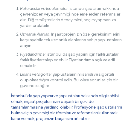
Referanslar ve İncelemeler:
İstanbul şapcıları hakkında
çevrenizden veya çevrimiçi incelemelerden referanslar
alın. Diğer müşterilerin deneyimleri, seçim yapmanıza
yardımcı olabilir.
Uzmanlık Alanları:
İnşaat projenizin özel gereksinimlerini
karşılayabilecek uzmanlık alanlarına sahip şap ustalarını
arayın.
Fiyatlandırma:
İstanbul’da şap yapımı için farklı ustalar
farklı fiyatlar talep edebilir. Fiyatlandırma açık ve adil
olmalıdır.
Lisans ve Sigorta:
Şap ustalarının lisanslı ve sigortalı
olup olmadığını kontrol edin. Bu, olası sorunlar için bir
güvence sağlar.
İstanbul’da şap yapımı ve şap ustaları hakkında bilgi sahibi
olmak, inşaat projelerinizin başarılı bir şekilde
tamamlanmasına yardımcı olabilir. Profesyonel şap ustalarını
bulmak için çevrimiçi platformları ve referansları kullanarak
karar vermek, projenizin başarısını artırabilir.