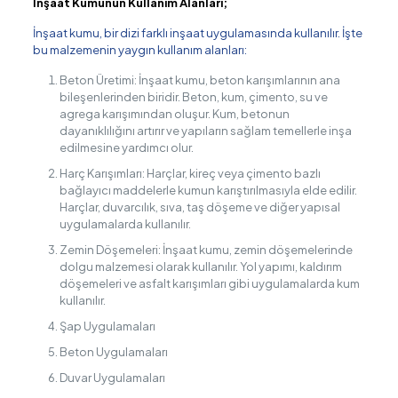
İnşaat Kumunun Kullanım Alanları;
İnşaat kumu, bir dizi farklı inşaat uygulamasında kullanılır. İşte
bu malzemenin yaygın kullanım alanları:
Beton Üretimi: İnşaat kumu, beton karışımlarının ana
bileşenlerinden biridir. Beton, kum, çimento, su ve
agrega karışımından oluşur. Kum, betonun
dayanıklılığını artırır ve yapıların sağlam temellerle inşa
edilmesine yardımcı olur.
Harç Karışımları: Harçlar, kireç veya çimento bazlı
bağlayıcı maddelerle kumun karıştırılmasıyla elde edilir.
Harçlar, duvarcılık, sıva, taş döşeme ve diğer yapısal
uygulamalarda kullanılır.
Zemin Döşemeleri: İnşaat kumu, zemin döşemelerinde
dolgu malzemesi olarak kullanılır. Yol yapımı, kaldırım
döşemeleri ve asfalt karışımları gibi uygulamalarda kum
kullanılır.
Şap Uygulamaları
Beton Uygulamaları
Duvar Uygulamaları