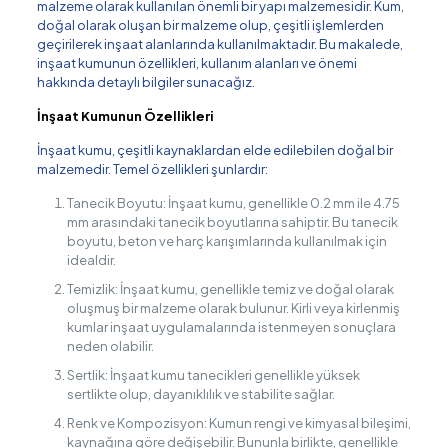
malzeme olarak kullanılan önemli bir yapı malzemesidir. Kum,
doğal olarak oluşan bir malzeme olup, çeşitli işlemlerden
geçirilerek inşaat alanlarında kullanılmaktadır. Bu makalede,
inşaat kumunun özellikleri, kullanım alanları ve önemi
hakkında detaylı bilgiler sunacağız.
İnşaat Kumunun Özellikleri
İnşaat kumu, çeşitli kaynaklardan elde edilebilen doğal bir
malzemedir. Temel özellikleri şunlardır:
Tanecik Boyutu: İnşaat kumu, genellikle 0.2 mm ile 4.75
mm arasındaki tanecik boyutlarına sahiptir. Bu tanecik
boyutu, beton ve harç karışımlarında kullanılmak için
idealdir.
Temizlik: İnşaat kumu, genellikle temiz ve doğal olarak
oluşmuş bir malzeme olarak bulunur. Kirli veya kirlenmiş
kumlar inşaat uygulamalarında istenmeyen sonuçlara
neden olabilir.
Sertlik: İnşaat kumu tanecikleri genellikle yüksek
sertlikte olup, dayanıklılık ve stabilite sağlar.
Renk ve Kompozisyon: Kumun rengi ve kimyasal bileşimi,
kaynağına göre değişebilir. Bununla birlikte, genellikle