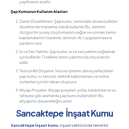
yayılmasını azaltır.
Şap Kumunun Kullanım Alanları
Zemin Düzeltilmesi: Şap kumu, zemindeki düzensizlikleri
düzelten bir malzeme olarak kullanılır. Bu, zeminin
düzgün bir yüzey oluşturmasını sağlar ve sonraki zemin
kaplamalarının (seramik, laminat, vb.) uygulanmasına
yardımcı olur.
Isı ve Ses Yalıtımı: Şap kumu, ısı ve ses yalıtımı sağlamak
için kullanılır. Özellikle zemin yalıtımında sıkça tercih
edilir.
Tesisat Altı Döşeme: Tesisat işlerinin altına yerleştirilen
şap kumu, su tesisatı, elektrik kablolaması ve ısıtma
sistemleri için bir taban oluşturur.
Altyapı Projeleri: Altyapı projeleri, yollar, kaldırımlar ve su
tahliyesi gibi alanlarda şap kumu kullanabilir. Bu,
altyapının dayanıklılığını artırır.
Sancaktepe
İnşaat Kumu
Sancaktepe İnşaat kumu
, inşaat sektöründe temel bir