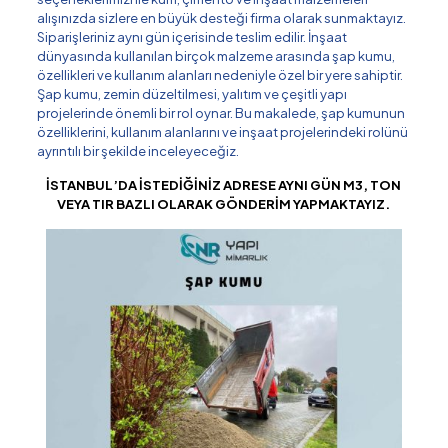
alışınızda sizlere en büyük desteği firma olarak sunmaktayız.
Siparişleriniz aynı gün içerisinde teslim edilir. İnşaat
dünyasında kullanılan birçok malzeme arasında şap kumu,
özellikleri ve kullanım alanları nedeniyle özel bir yere sahiptir.
Şap kumu, zemin düzeltilmesi, yalıtım ve çeşitli yapı
projelerinde önemli bir rol oynar. Bu makalede, şap kumunun
özelliklerini, kullanım alanlarını ve inşaat projelerindeki rolünü
ayrıntılı bir şekilde inceleyeceğiz.
İSTANBUL’DA İSTEDİĞİNİZ ADRESE AYNI GÜN M3, TON
VEYA TIR BAZLI OLARAK GÖNDERİM YAPMAKTAYIZ.