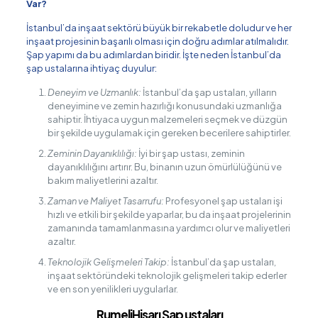
Var?
İstanbul’da inşaat sektörü büyük bir rekabetle doludur ve her
inşaat projesinin başarılı olması için doğru adımlar atılmalıdır.
Şap yapımı da bu adımlardan biridir. İşte neden İstanbul’da
şap ustalarına ihtiyaç duyulur:
Deneyim ve Uzmanlık:
İstanbul’da şap ustaları, yılların
deneyimine ve zemin hazırlığı konusundaki uzmanlığa
sahiptir. İhtiyaca uygun malzemeleri seçmek ve düzgün
bir şekilde uygulamak için gereken becerilere sahiptirler.
Zeminin Dayanıklılığı:
İyi bir şap ustası, zeminin
dayanıklılığını artırır. Bu, binanın uzun ömürlülüğünü ve
bakım maliyetlerini azaltır.
Zaman ve Maliyet Tasarrufu:
Profesyonel şap ustaları işi
hızlı ve etkili bir şekilde yaparlar, bu da inşaat projelerinin
zamanında tamamlanmasına yardımcı olur ve maliyetleri
azaltır.
Teknolojik Gelişmeleri Takip:
İstanbul’da şap ustaları,
inşaat sektöründeki teknolojik gelişmeleri takip ederler
ve en son yenilikleri uygularlar.
RumeliHisarı Şap ustaları