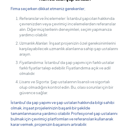
Firma seçerken dikkat etmeniz gerekenler;
Referanslar ve İncelemeler:
İstanbul şapcıları hakkında
çevrenizden veya çevrimiçi incelemelerden referanslar
alın. Diğer müşterilerin deneyimleri, seçim yapmanıza
yardımcı olabilir.
Uzmanlık Alanları:
İnşaat projenizin özel gereksinimlerini
karşılayabilecek uzmanlık alanlarına sahip şap ustalarını
arayın.
Fiyatlandırma:
İstanbul’da şap yapımı için farklı ustalar
farklı fiyatlar talep edebilir. Fiyatlandırma açık ve adil
olmalıdır.
Lisans ve Sigorta:
Şap ustalarının lisanslı ve sigortalı
olup olmadığını kontrol edin. Bu, olası sorunlar için bir
güvence sağlar.
İstanbul’da şap yapımı ve şap ustaları hakkında bilgi sahibi
olmak, inşaat projelerinizin başarılı bir şekilde
tamamlanmasına yardımcı olabilir. Profesyonel şap ustalarını
bulmak için çevrimiçi platformları ve referansları kullanarak
karar vermek, projenizin başarısını artırabilir.