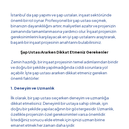
İstanbul’da şap yapımı ve şap ustaları, inşaat sektöründe
önemli bir rol oynar. Profesyonel bir şap ustası seçmek,
binanızın dayanıklılığını artırır, maliyetleri azaltır ve projenizin
zamanında tamamlanmasına yardımcı olur. İnşaat projenizin
gereksinimlerini karşılayacak en iyi şap ustalarını araştırarak,
başarılı bir inşaat projesinin anahtarını bulabilirsiniz.
Şap Ustası Ararken Dikkat Etmeniz Gerekenler
Zemin hazırlığı, bir inşaat projesinin temel adımlarından biridir
ve doğru bir şekilde yapılmadığında ciddi sorunlara yol
açabilir. İşte şap ustası ararken dikkat etmeniz gereken
önemli faktörler:
1. Deneyim ve Uzmanlık
İlk olarak, bir şap ustası seçerken deneyim ve uzmanlığa
dikkat etmelisiniz. Deneyimli bir ustaya sahip olmak, işin
doğru bir şekilde yapılacağının bir göstergesidir. Uzmanlık,
özellikle projenizin özel gereksinimleri varsa önemlidir.
İstediğiniz sonucu elde etmek için işinizi uzman birine
emanet etmek her zaman daha iyidir.