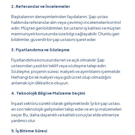
2. Referanslar ve İncelemeler
Başkalarının deneyimlerinden faydalanın. Şap ustası
hakkında referanslar alın veya çevrimiçi incelemeleri kontrol
edin. Müşteri geri bildirimleri, bir ustanın iş kalitesi ve müşteri
memnuniyeti konusunda size bilgi sağlayabilir. Olumlu geri
bildirimler, güvenilir bir şap ustasını işaret eder.
3. Fiyatlandırma ve Sözleşme
Fiyatlandırma konusunda net ve açık olmalıdır. Şap
ustasından yazılı bir teklif veya sözleşme talep edin.
Sözleşme, projenin süresi, maliyeti ve ayrıntılarını içermelidir.
Herhangi bir ek maliyet veya gizli ücret olup olmadığını
anlamak için dikkatlice okuyun.
4. Teknolojik Bilgi ve Malzeme Seçimi
İnşaat sektörü sürekli olarak gelişmektedir. İyi bir şap ustası,
en son teknolojik gelişmeleri takip eder ve en iyi malzemeleri
seçer. Bu, daha dayanıklı ve kaliteli sonuçlar elde etmenize
yardımcı olur.
5. İş Bitirme Süresi