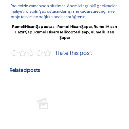
Projenizin zamanında bitirilmesi önemlidir, çünkü gecikmeler
maliyetli olabilir. Şap ustasından işin ne kadar süreceğini ve
proje takvimine bağlı kalacaklarını öğrenin.
RumeliHisarı Şap ustası, RumeliHisarı Şapcı, RumeliHisarı
Hazır Şap, RumeliHisarı Helikopterli şap, RumeliHisarı
Şapcı
Rate this post
Related posts