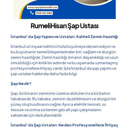
RumeliHisarı Şap Ustası
İstanbul’da Şap Yapımı ve Ustaları: Kaliteli Zemin Hazırlığı
İstanbul’un inşaat sektörü hızla büyümeye devam ediyor ve
bu büyümenin temel bileşenlerinden biri, sağlam ve düzgün
zemin hazırlığıdır. Zemin hazırlığı, binanın dayanıklılığı ve uzun
ömürlülüğü için kritik bir adımdır ve bu aşamada uzmanlaşmış
profesyonellere ihtiyaç vardır. İşte İstanbul’da şap yapımı ve
şap ustaları hakkında daha fazla bilgi:
Şap Nedir?
Şap, bir binanın zemininin üzerine dökülen ince bir beton
tabakasıdır. Bu tabaka, zeminin düzeltilmesini ve düzgün bir
yüzey oluşturulmasını sağlar. Ayrıca elektrik tesisatı, su
tesisatı ve ısıtma sistemleri gibi alt yapı çalışmalarını
saklamak için de kullanılabilir.
İstanbul’da Şap Ustaları: Neden Profesyonellere İhtiyaç