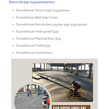
Beton Ve Şap Uygulamalarımız ;
RumeliHisarı Beton Şap Uygulaması
RumeliHisarı Akıllı Şap Ustası
RumeliHisarı Kendinden yayılan şap uygulaması
RumeliHisarı Helikopterli Şap
RumeliHisarı Makinalı Kuru Şap
RumeliHisarı Perlitli Şap
RumeliHisarı Hazır beton