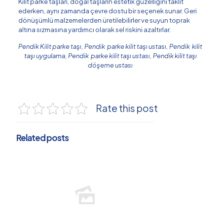
Kilit parke taşları, doğal taşların estetik güzelliğini taklit
ederken, aynı zamanda çevre dostu bir seçenek sunar. Geri
dönüşümlü malzemelerden üretilebilirler ve suyun toprak
altına sızmasına yardımcı olarak sel riskini azaltırlar.
Pendik Kilit parke taşı, Pendik parke kilit taşı ustası, Pendik kilit
taşı uygulama, Pendik parke kilit taşı ustası, Pendik kilit taşı
döşeme ustası
Rate this post
Related posts