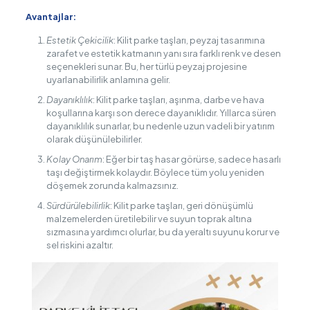
Avantajlar:
Estetik Çekicilik
: Kilit parke taşları, peyzaj tasarımına
zarafet ve estetik katmanın yanı sıra farklı renk ve desen
seçenekleri sunar. Bu, her türlü peyzaj projesine
uyarlanabilirlik anlamına gelir.
Dayanıklılık
: Kilit parke taşları, aşınma, darbe ve hava
koşullarına karşı son derece dayanıklıdır. Yıllarca süren
dayanıklılık sunarlar, bu nedenle uzun vadeli bir yatırım
olarak düşünülebilirler.
Kolay Onarım
: Eğer bir taş hasar görürse, sadece hasarlı
taşı değiştirmek kolaydır. Böylece tüm yolu yeniden
döşemek zorunda kalmazsınız.
Sürdürülebilirlik
: Kilit parke taşları, geri dönüşümlü
malzemelerden üretilebilir ve suyun toprak altına
sızmasına yardımcı olurlar, bu da yeraltı suyunu korur ve
sel riskini azaltır.