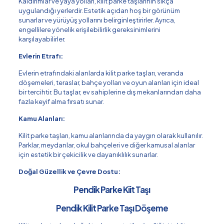
Kaldırımlar ve yaya yolları, kilit parke taşlarının sıkça
uygulandığı yerlerdir. Estetik açıdan hoş bir görünüm
sunarlar ve yürüyüş yollarını belirginleştirirler. Ayrıca,
engellilere yönelik erişilebilirlik gereksinimlerini
karşılayabilirler.
Evlerin Etrafı:
Evlerin etrafındaki alanlarda kilit parke taşları, veranda
döşemeleri, teraslar, bahçe yolları ve oyun alanları için ideal
bir tercihtir. Bu taşlar, ev sahiplerine dış mekanlarından daha
fazla keyif alma fırsatı sunar.
Kamu Alanları:
Kilit parke taşları, kamu alanlarında da yaygın olarak kullanılır.
Parklar, meydanlar, okul bahçeleri ve diğer kamusal alanlar
için estetik bir çekicilik ve dayanıklılık sunarlar.
Doğal Güzellik ve Çevre Dostu:
Pendik Parke Kiit Taşı
Pendik Kilit Parke Taşı Döşeme