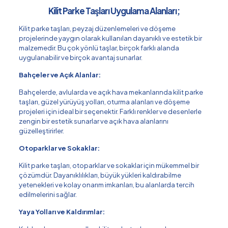
Kilit Parke Taşları Uygulama Alanları;
Kilit parke taşları, peyzaj düzenlemeleri ve döşeme
projelerinde yaygın olarak kullanılan dayanıklı ve estetik bir
malzemedir. Bu çok yönlü taşlar, birçok farklı alanda
uygulanabilir ve birçok avantaj sunarlar.
Bahçeler ve Açık Alanlar:
Bahçelerde, avlularda ve açık hava mekanlarında kilit parke
taşları, güzel yürüyüş yolları, oturma alanları ve döşeme
projeleri için ideal bir seçenektir. Farklı renkler ve desenlerle
zengin bir estetik sunarlar ve açık hava alanlarını
güzelleştirirler.
Otoparklar ve Sokaklar:
Kilit parke taşları, otoparklar ve sokaklar için mükemmel bir
çözümdür. Dayanıklılıkları, büyük yükleri kaldırabilme
yetenekleri ve kolay onarım imkanları, bu alanlarda tercih
edilmelerini sağlar.
Yaya Yolları ve Kaldırımlar: