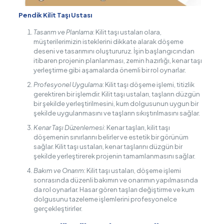
Pendik Kilit Taşı Ustası
Tasarım ve Planlama
: Kilit taşı ustaları olara,
müşterilerimizin isteklerini dikkate alarak döşeme
deseni ve tasarımını oluştururuz. İşin başlangıcından
itibaren projenin planlanması, zemin hazırlığı, kenar taşı
yerleştirme gibi aşamalarda önemli bir rol oynarlar.
Profesyonel Uygulama
: Kilit taşı döşeme işlemi, titizlik
gerektiren bir işlemdir. Kilit taşı ustaları, taşların düzgün
bir şekilde yerleştirilmesini, kum dolgusunun uygun bir
şekilde uygulanmasını ve taşların sıkıştırılmasını sağlar.
Kenar Taşı Düzenlemesi
: Kenar taşları, kilit taşı
döşemenin sınırlarını belirler ve estetik bir görünüm
sağlar. Kilit taşı ustaları, kenar taşlarını düzgün bir
şekilde yerleştirerek projenin tamamlanmasını sağlar.
Bakım ve Onarım
: Kilit taşı ustaları, döşeme işlemi
sonrasında düzenli bakımın ve onarımın yapılmasında
da rol oynarlar. Hasar gören taşları değiştirme ve kum
dolgusunu tazeleme işlemlerini profesyonelce
gerçekleştirirler.