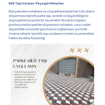
Kilit Taşı Ustaları: Peyzajın Mimarları
Bahçelerden sokaklara ve otoparklara kadar her türlü alanın
döşenmesinde kilit parke taşı, estetik ve dayanıklılığı bir
araya getiren popüler bir seçenektir. Ancak bu taşların
profesyonel bir şekilde döşenmesi ve bakımı, uzun vadeli
dayanıklılık ve estetik görünümün sağlanması için kritik
öneme sahiptir. İşte kilit taşı ustalarının önemi ve yetenekleri
hakkında daha fazla bilgi: