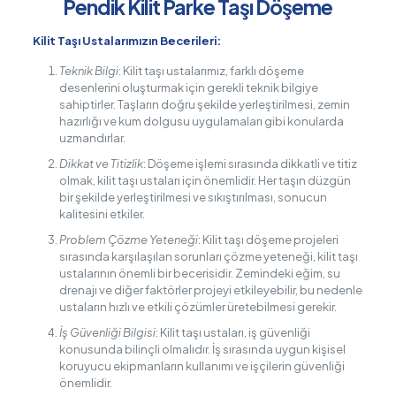
Pendik Kilit Parke Taşı Döşeme
Kilit Taşı Ustalarımızın Becerileri:
Teknik Bilgi
: Kilit taşı ustalarımız, farklı döşeme
desenlerini oluşturmak için gerekli teknik bilgiye
sahiptirler. Taşların doğru şekilde yerleştirilmesi, zemin
hazırlığı ve kum dolgusu uygulamaları gibi konularda
uzmandırlar.
Dikkat ve Titizlik
: Döşeme işlemi sırasında dikkatli ve titiz
olmak, kilit taşı ustaları için önemlidir. Her taşın düzgün
bir şekilde yerleştirilmesi ve sıkıştırılması, sonucun
kalitesini etkiler.
Problem Çözme Yeteneği
: Kilit taşı döşeme projeleri
sırasında karşılaşılan sorunları çözme yeteneği, kilit taşı
ustalarının önemli bir becerisidir. Zemindeki eğim, su
drenajı ve diğer faktörler projeyi etkileyebilir, bu nedenle
ustaların hızlı ve etkili çözümler üretebilmesi gerekir.
İş Güvenliği Bilgisi
: Kilit taşı ustaları, iş güvenliği
konusunda bilinçli olmalıdır. İş sırasında uygun kişisel
koruyucu ekipmanların kullanımı ve işçilerin güvenliği
önemlidir.