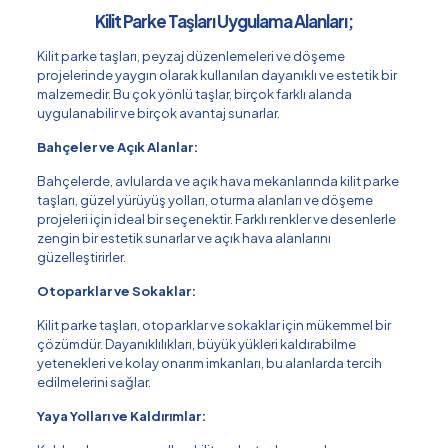
Kilit Parke Taşları Uygulama Alanları;
Kilit parke taşları, peyzaj düzenlemeleri ve döşeme
projelerinde yaygın olarak kullanılan dayanıklı ve estetik bir
malzemedir. Bu çok yönlü taşlar, birçok farklı alanda
uygulanabilir ve birçok avantaj sunarlar.
Bahçeler ve Açık Alanlar:
Bahçelerde, avlularda ve açık hava mekanlarında kilit parke
taşları, güzel yürüyüş yolları, oturma alanları ve döşeme
projeleri için ideal bir seçenektir. Farklı renkler ve desenlerle
zengin bir estetik sunarlar ve açık hava alanlarını
güzelleştirirler.
Otoparklar ve Sokaklar:
Kilit parke taşları, otoparklar ve sokaklar için mükemmel bir
çözümdür. Dayanıklılıkları, büyük yükleri kaldırabilme
yetenekleri ve kolay onarım imkanları, bu alanlarda tercih
edilmelerini sağlar.
Yaya Yolları ve Kaldırımlar: