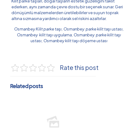
Kilit parke taşları, doğal taşların estetik güzelliğini taklit
ederken, aynı zamanda çevre dostu bir seçenek sunar. Geri
dönüşümlü malzemelerden üretilebilirler ve suyun toprak
altına sızmasına yardımcı olarak sel riskini azaltırlar.
Osmanbey Kilit parke taşı, Osmanbey parke kilit taşı ustası,
Osmanbey kilit taşı uygulama, Osmanbey parke kilit taşı
ustası, Osmanbey kilit taşı döşeme ustası
Rate this post
Related posts