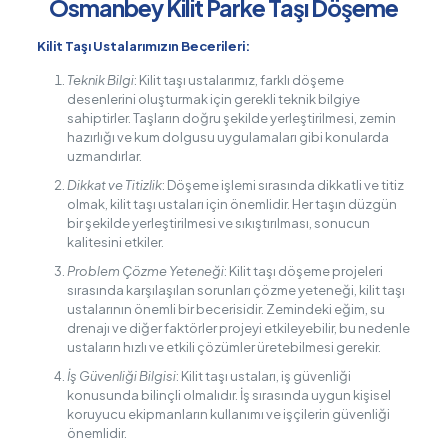
Osmanbey Kilit Parke Taşı Döşeme
Kilit Taşı Ustalarımızın Becerileri:
Teknik Bilgi
: Kilit taşı ustalarımız, farklı döşeme
desenlerini oluşturmak için gerekli teknik bilgiye
sahiptirler. Taşların doğru şekilde yerleştirilmesi, zemin
hazırlığı ve kum dolgusu uygulamaları gibi konularda
uzmandırlar.
Dikkat ve Titizlik
: Döşeme işlemi sırasında dikkatli ve titiz
olmak, kilit taşı ustaları için önemlidir. Her taşın düzgün
bir şekilde yerleştirilmesi ve sıkıştırılması, sonucun
kalitesini etkiler.
Problem Çözme Yeteneği
: Kilit taşı döşeme projeleri
sırasında karşılaşılan sorunları çözme yeteneği, kilit taşı
ustalarının önemli bir becerisidir. Zemindeki eğim, su
drenajı ve diğer faktörler projeyi etkileyebilir, bu nedenle
ustaların hızlı ve etkili çözümler üretebilmesi gerekir.
İş Güvenliği Bilgisi
: Kilit taşı ustaları, iş güvenliği
konusunda bilinçli olmalıdır. İş sırasında uygun kişisel
koruyucu ekipmanların kullanımı ve işçilerin güvenliği
önemlidir.