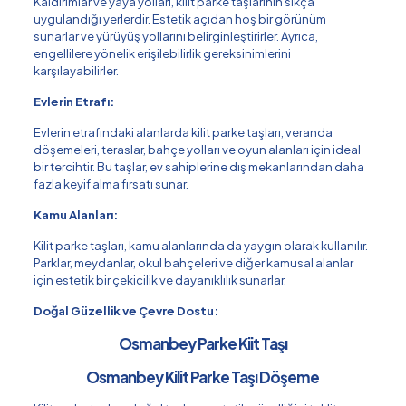
Kaldırımlar ve yaya yolları, kilit parke taşlarının sıkça
uygulandığı yerlerdir. Estetik açıdan hoş bir görünüm
sunarlar ve yürüyüş yollarını belirginleştirirler. Ayrıca,
engellilere yönelik erişilebilirlik gereksinimlerini
karşılayabilirler.
Evlerin Etrafı:
Evlerin etrafındaki alanlarda kilit parke taşları, veranda
döşemeleri, teraslar, bahçe yolları ve oyun alanları için ideal
bir tercihtir. Bu taşlar, ev sahiplerine dış mekanlarından daha
fazla keyif alma fırsatı sunar.
Kamu Alanları:
Kilit parke taşları, kamu alanlarında da yaygın olarak kullanılır.
Parklar, meydanlar, okul bahçeleri ve diğer kamusal alanlar
için estetik bir çekicilik ve dayanıklılık sunarlar.
Doğal Güzellik ve Çevre Dostu:
Osmanbey Parke Kiit Taşı
Osmanbey Kilit Parke Taşı Döşeme