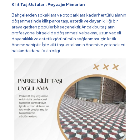
Kilit Taşı Ustaları: Peyzajın Mimarları
Bahçelerden sokaklara ve otoparklara kadar her türlü alanın
döşenmesinde kilit parke taşı, estetik ve dayanıklılığı bir
araya getiren popüler bir seçenektir. Ancak bu taşların
profesyonel bir şekilde döşenmesi ve bakımı, uzun vadeli
dayanıklılık ve estetik görünümün sağlanması için kritik
öneme sahiptir. İşte kilit taşı ustalarının önemi ve yetenekleri
hakkında daha fazla bilgi: