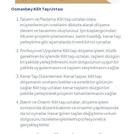
Osmanbey Kilit Taşı Ustası
Tasarım ve Planlama
: Kilit taşı ustaları olara,
müşterilerimizin isteklerini dikkate alarak döşeme
deseni ve tasarımını oluştururuz. İşin başlangıcından
itibaren projenin planlanması, zemin hazırlığı, kenar taşı
yerleştirme gibi aşamalarda önemli bir rol oynarlar.
Profesyonel Uygulama
: Kilit taşı döşeme işlemi, titizlik
gerektiren bir işlemdir. Kilit taşı ustaları, taşların düzgün
bir şekilde yerleştirilmesini, kum dolgusunun uygun bir
şekilde uygulanmasını ve taşların sıkıştırılmasını sağlar.
Kenar Taşı Düzenlemesi
: Kenar taşları, kilit taşı
döşemenin sınırlarını belirler ve estetik bir görünüm
sağlar. Kilit taşı ustaları, kenar taşlarını düzgün bir
şekilde yerleştirerek projenin tamamlanmasını sağlar.
Bakım ve Onarım
: Kilit taşı ustaları, döşeme işlemi
sonrasında düzenli bakımın ve onarımın yapılmasında
da rol oynarlar. Hasar gören taşları değiştirme ve kum
dolgusunu tazeleme işlemlerini profesyonelce
gerçekleştirirler.