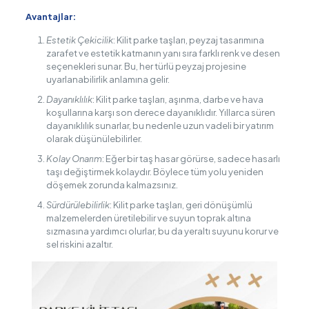
Avantajlar:
Estetik Çekicilik
: Kilit parke taşları, peyzaj tasarımına
zarafet ve estetik katmanın yanı sıra farklı renk ve desen
seçenekleri sunar. Bu, her türlü peyzaj projesine
uyarlanabilirlik anlamına gelir.
Dayanıklılık
: Kilit parke taşları, aşınma, darbe ve hava
koşullarına karşı son derece dayanıklıdır. Yıllarca süren
dayanıklılık sunarlar, bu nedenle uzun vadeli bir yatırım
olarak düşünülebilirler.
Kolay Onarım
: Eğer bir taş hasar görürse, sadece hasarlı
taşı değiştirmek kolaydır. Böylece tüm yolu yeniden
döşemek zorunda kalmazsınız.
Sürdürülebilirlik
: Kilit parke taşları, geri dönüşümlü
malzemelerden üretilebilir ve suyun toprak altına
sızmasına yardımcı olurlar, bu da yeraltı suyunu korur ve
sel riskini azaltır.