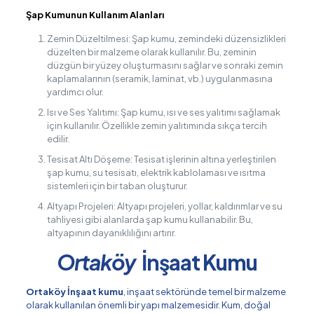
Şap Kumunun Kullanım Alanları
Zemin Düzeltilmesi: Şap kumu, zemindeki düzensizlikleri
düzelten bir malzeme olarak kullanılır. Bu, zeminin
düzgün bir yüzey oluşturmasını sağlar ve sonraki zemin
kaplamalarının (seramik, laminat, vb.) uygulanmasına
yardımcı olur.
Isı ve Ses Yalıtımı: Şap kumu, ısı ve ses yalıtımı sağlamak
için kullanılır. Özellikle zemin yalıtımında sıkça tercih
edilir.
Tesisat Altı Döşeme: Tesisat işlerinin altına yerleştirilen
şap kumu, su tesisatı, elektrik kablolaması ve ısıtma
sistemleri için bir taban oluşturur.
Altyapı Projeleri: Altyapı projeleri, yollar, kaldırımlar ve su
tahliyesi gibi alanlarda şap kumu kullanabilir. Bu,
altyapının dayanıklılığını artırır.
Ortaköy
İnşaat Kumu
Ortaköy İnşaat kumu
, inşaat sektöründe temel bir malzeme
olarak kullanılan önemli bir yapı malzemesidir. Kum, doğal