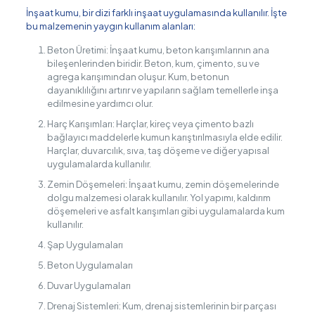
İnşaat kumu, bir dizi farklı inşaat uygulamasında kullanılır. İşte
bu malzemenin yaygın kullanım alanları:
Beton Üretimi: İnşaat kumu, beton karışımlarının ana
bileşenlerinden biridir. Beton, kum, çimento, su ve
agrega karışımından oluşur. Kum, betonun
dayanıklılığını artırır ve yapıların sağlam temellerle inşa
edilmesine yardımcı olur.
Harç Karışımları: Harçlar, kireç veya çimento bazlı
bağlayıcı maddelerle kumun karıştırılmasıyla elde edilir.
Harçlar, duvarcılık, sıva, taş döşeme ve diğer yapısal
uygulamalarda kullanılır.
Zemin Döşemeleri: İnşaat kumu, zemin döşemelerinde
dolgu malzemesi olarak kullanılır. Yol yapımı, kaldırım
döşemeleri ve asfalt karışımları gibi uygulamalarda kum
kullanılır.
Şap Uygulamaları
Beton Uygulamaları
Duvar Uygulamaları
Drenaj Sistemleri: Kum, drenaj sistemlerinin bir parçası