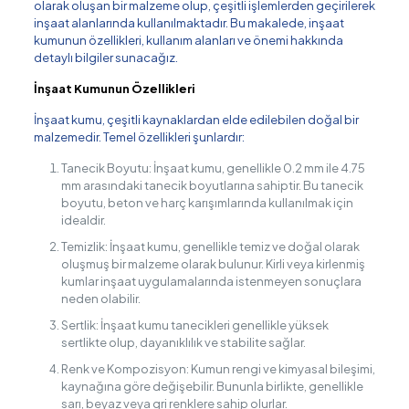
olarak oluşan bir malzeme olup, çeşitli işlemlerden geçirilerek
inşaat alanlarında kullanılmaktadır. Bu makalede, inşaat
kumunun özellikleri, kullanım alanları ve önemi hakkında
detaylı bilgiler sunacağız.
İnşaat Kumunun Özellikleri
İnşaat kumu, çeşitli kaynaklardan elde edilebilen doğal bir
malzemedir. Temel özellikleri şunlardır:
Tanecik Boyutu: İnşaat kumu, genellikle 0.2 mm ile 4.75
mm arasındaki tanecik boyutlarına sahiptir. Bu tanecik
boyutu, beton ve harç karışımlarında kullanılmak için
idealdir.
Temizlik: İnşaat kumu, genellikle temiz ve doğal olarak
oluşmuş bir malzeme olarak bulunur. Kirli veya kirlenmiş
kumlar inşaat uygulamalarında istenmeyen sonuçlara
neden olabilir.
Sertlik: İnşaat kumu tanecikleri genellikle yüksek
sertlikte olup, dayanıklılık ve stabilite sağlar.
Renk ve Kompozisyon: Kumun rengi ve kimyasal bileşimi,
kaynağına göre değişebilir. Bununla birlikte, genellikle
sarı, beyaz veya gri renklere sahip olurlar.