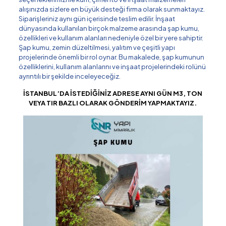
alışınızda sizlere en büyük desteği firma olarak sunmaktayız.
Siparişleriniz aynı gün içerisinde teslim edilir. İnşaat
dünyasında kullanılan birçok malzeme arasında şap kumu,
özellikleri ve kullanım alanları nedeniyle özel bir yere sahiptir.
Şap kumu, zemin düzeltilmesi, yalıtım ve çeşitli yapı
projelerinde önemli bir rol oynar. Bu makalede, şap kumunun
özelliklerini, kullanım alanlarını ve inşaat projelerindeki rolünü
ayrıntılı bir şekilde inceleyeceğiz.
İSTANBUL’DA İSTEDİĞİNİZ ADRESE AYNI GÜN M3, TON
VEYA TIR BAZLI OLARAK GÖNDERİM YAPMAKTAYIZ.