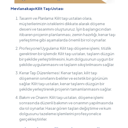
Mevlanakapı Kilit Taşı Ustası
Tasarım ve Planlama
: Kilit taşı ustaları olara,
müşterilerimizin isteklerini dikkate alarak döşeme
deseni ve tasarımını oluştururuz. İşin başlangıcından
itibaren projenin planlanması, zemin hazırlığı, kenar taşı
yerleştirme gibi aşamalarda önemli bir rol oynarlar.
Profesyonel Uygulama
: Kilit taşı döşeme işlemi, titizlik
gerektiren bir işlemdir. Kilit taşı ustaları, taşların düzgün
bir şekilde yerleştirilmesini, kum dolgusunun uygun bir
şekilde uygulanmasını ve taşların sıkıştırılmasını sağlar.
Kenar Taşı Düzenlemesi
: Kenar taşları, kilit taşı
döşemenin sınırlarını belirler ve estetik bir görünüm
sağlar. Kilit taşı ustaları, kenar taşlarını düzgün bir
şekilde yerleştirerek projenin tamamlanmasını sağlar.
Bakım ve Onarım
: Kilit taşı ustaları, döşeme işlemi
sonrasında düzenli bakımın ve onarımın yapılmasında
da rol oynarlar. Hasar gören taşları değiştirme ve kum
dolgusunu tazeleme işlemlerini profesyonelce
gerçekleştirirler.