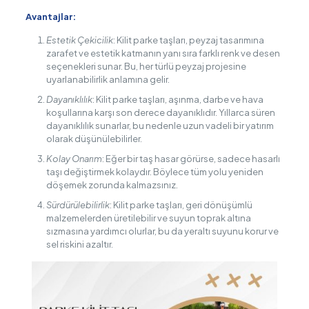
Avantajlar:
Estetik Çekicilik
: Kilit parke taşları, peyzaj tasarımına
zarafet ve estetik katmanın yanı sıra farklı renk ve desen
seçenekleri sunar. Bu, her türlü peyzaj projesine
uyarlanabilirlik anlamına gelir.
Dayanıklılık
: Kilit parke taşları, aşınma, darbe ve hava
koşullarına karşı son derece dayanıklıdır. Yıllarca süren
dayanıklılık sunarlar, bu nedenle uzun vadeli bir yatırım
olarak düşünülebilirler.
Kolay Onarım
: Eğer bir taş hasar görürse, sadece hasarlı
taşı değiştirmek kolaydır. Böylece tüm yolu yeniden
döşemek zorunda kalmazsınız.
Sürdürülebilirlik
: Kilit parke taşları, geri dönüşümlü
malzemelerden üretilebilir ve suyun toprak altına
sızmasına yardımcı olurlar, bu da yeraltı suyunu korur ve
sel riskini azaltır.