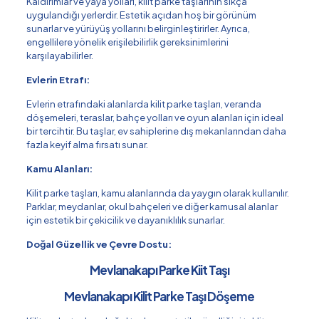
Kaldırımlar ve yaya yolları, kilit parke taşlarının sıkça
uygulandığı yerlerdir. Estetik açıdan hoş bir görünüm
sunarlar ve yürüyüş yollarını belirginleştirirler. Ayrıca,
engellilere yönelik erişilebilirlik gereksinimlerini
karşılayabilirler.
Evlerin Etrafı:
Evlerin etrafındaki alanlarda kilit parke taşları, veranda
döşemeleri, teraslar, bahçe yolları ve oyun alanları için ideal
bir tercihtir. Bu taşlar, ev sahiplerine dış mekanlarından daha
fazla keyif alma fırsatı sunar.
Kamu Alanları:
Kilit parke taşları, kamu alanlarında da yaygın olarak kullanılır.
Parklar, meydanlar, okul bahçeleri ve diğer kamusal alanlar
için estetik bir çekicilik ve dayanıklılık sunarlar.
Doğal Güzellik ve Çevre Dostu:
Mevlanakapı Parke Kiit Taşı
Mevlanakapı Kilit Parke Taşı Döşeme