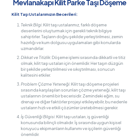
Mevlanakapı Kilit Parke Taşı Döşeme
Kilit Taşı Ustalarımızın Becerileri:
Teknik Bilgi
: Kilit taşı ustalarımız, farklı döşeme
desenlerini oluşturmak için gerekli teknik bilgiye
sahiptirler. Taşların doğru şekilde yerleştirilmesi, zemin
hazırlığı ve kum dolgusu uygulamaları gibi konularda
uzmandırlar.
Dikkat ve Titizlik
: Döşeme işlemi sırasında dikkatli ve titiz
olmak, kilit taşı ustaları için önemlidir. Her taşın düzgün
bir şekilde yerleştirilmesi ve sıkıştırılması, sonucun
kalitesini etkiler.
Problem Çözme Yeteneği
: Kilit taşı döşeme projeleri
sırasında karşılaşılan sorunları çözme yeteneği, kilit taşı
ustalarının önemli bir becerisidir. Zemindeki eğim, su
drenajı ve diğer faktörler projeyi etkileyebilir, bu nedenle
ustaların hızlı ve etkili çözümler üretebilmesi gerekir.
İş Güvenliği Bilgisi
: Kilit taşı ustaları, iş güvenliği
konusunda bilinçli olmalıdır. İş sırasında uygun kişisel
koruyucu ekipmanların kullanımı ve işçilerin güvenliği
önemlidir.