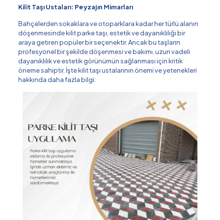
Kilit Taşı Ustaları: Peyzajın Mimarları
Bahçelerden sokaklara ve otoparklara kadar her türlü alanın
döşenmesinde kilit parke taşı, estetik ve dayanıklılığı bir
araya getiren popüler bir seçenektir. Ancak bu taşların
profesyonel bir şekilde döşenmesi ve bakımı, uzun vadeli
dayanıklılık ve estetik görünümün sağlanması için kritik
öneme sahiptir. İşte kilit taşı ustalarının önemi ve yetenekleri
hakkında daha fazla bilgi: