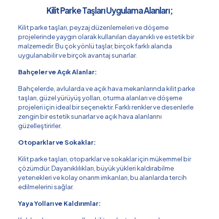
Kilit Parke Taşları Uygulama Alanları;
Kilit parke taşları, peyzaj düzenlemeleri ve döşeme
projelerinde yaygın olarak kullanılan dayanıklı ve estetik bir
malzemedir. Bu çok yönlü taşlar, birçok farklı alanda
uygulanabilir ve birçok avantaj sunarlar.
Bahçeler ve Açık Alanlar:
Bahçelerde, avlularda ve açık hava mekanlarında kilit parke
taşları, güzel yürüyüş yolları, oturma alanları ve döşeme
projeleri için ideal bir seçenektir. Farklı renkler ve desenlerle
zengin bir estetik sunarlar ve açık hava alanlarını
güzelleştirirler.
Otoparklar ve Sokaklar:
Kilit parke taşları, otoparklar ve sokaklar için mükemmel bir
çözümdür. Dayanıklılıkları, büyük yükleri kaldırabilme
yetenekleri ve kolay onarım imkanları, bu alanlarda tercih
edilmelerini sağlar.
Yaya Yolları ve Kaldırımlar: