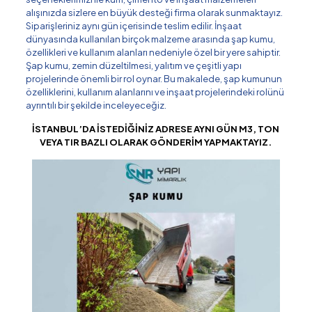
alışınızda sizlere en büyük desteği firma olarak sunmaktayız.
Siparişleriniz aynı gün içerisinde teslim edilir. İnşaat
dünyasında kullanılan birçok malzeme arasında şap kumu,
özellikleri ve kullanım alanları nedeniyle özel bir yere sahiptir.
Şap kumu, zemin düzeltilmesi, yalıtım ve çeşitli yapı
projelerinde önemli bir rol oynar. Bu makalede, şap kumunun
özelliklerini, kullanım alanlarını ve inşaat projelerindeki rolünü
ayrıntılı bir şekilde inceleyeceğiz.
İSTANBUL’DA İSTEDİĞİNİZ ADRESE AYNI GÜN M3, TON
VEYA TIR BAZLI OLARAK GÖNDERİM YAPMAKTAYIZ.