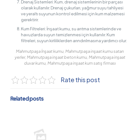
Drenaj Sistemleri: Kum, drenaj sistemlerinin bir parçası
olarak kullanılır. Drenaj çukurları, yağmur suyu tahliyesi
ve yeraltı suyunun kontrol edilmesi için kum malzemesi
gerektirir.
Kum Filtreleri: İnşaat kumu, su arıtma sistemlerinde ve
havuzlarda suyun temizlenmesi için kullanılır. Kum
filtreleri, suyun kirliliklerden arındırılmasına yardımcı olur.
Mahmutpaşa İnşaat kumu, Mahmutpaşa inşaat kumu satan
yerler, Mahmutpaşa inşaat beton kumu, Mahmutpaşa inşaat
duvar kumu, Mahmutpaşa inşaat kum satış firması
Rate this post
Related posts