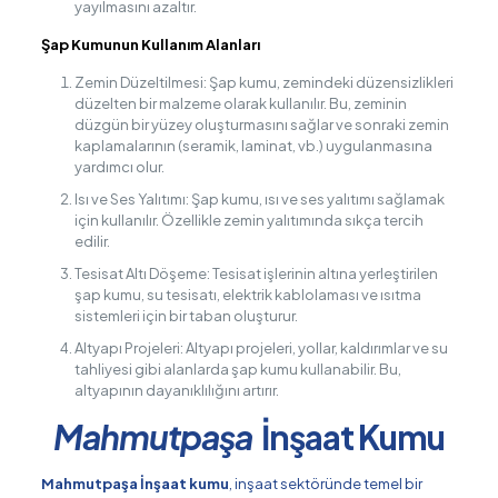
yayılmasını azaltır.
Şap Kumunun Kullanım Alanları
Zemin Düzeltilmesi: Şap kumu, zemindeki düzensizlikleri
düzelten bir malzeme olarak kullanılır. Bu, zeminin
düzgün bir yüzey oluşturmasını sağlar ve sonraki zemin
kaplamalarının (seramik, laminat, vb.) uygulanmasına
yardımcı olur.
Isı ve Ses Yalıtımı: Şap kumu, ısı ve ses yalıtımı sağlamak
için kullanılır. Özellikle zemin yalıtımında sıkça tercih
edilir.
Tesisat Altı Döşeme: Tesisat işlerinin altına yerleştirilen
şap kumu, su tesisatı, elektrik kablolaması ve ısıtma
sistemleri için bir taban oluşturur.
Altyapı Projeleri: Altyapı projeleri, yollar, kaldırımlar ve su
tahliyesi gibi alanlarda şap kumu kullanabilir. Bu,
altyapının dayanıklılığını artırır.
Mahmutpaşa
İnşaat Kumu
Mahmutpaşa İnşaat kumu
, inşaat sektöründe temel bir