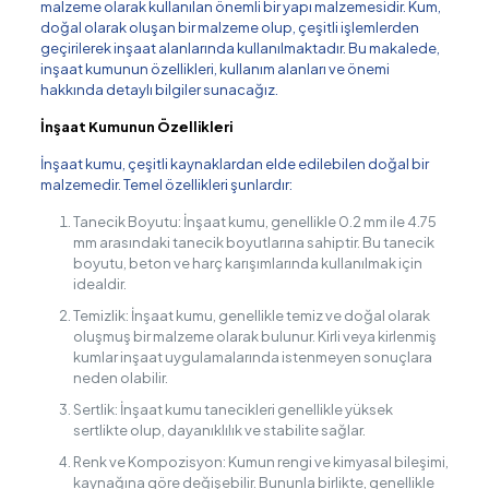
malzeme olarak kullanılan önemli bir yapı malzemesidir. Kum,
doğal olarak oluşan bir malzeme olup, çeşitli işlemlerden
geçirilerek inşaat alanlarında kullanılmaktadır. Bu makalede,
inşaat kumunun özellikleri, kullanım alanları ve önemi
hakkında detaylı bilgiler sunacağız.
İnşaat Kumunun Özellikleri
İnşaat kumu, çeşitli kaynaklardan elde edilebilen doğal bir
malzemedir. Temel özellikleri şunlardır:
Tanecik Boyutu: İnşaat kumu, genellikle 0.2 mm ile 4.75
mm arasındaki tanecik boyutlarına sahiptir. Bu tanecik
boyutu, beton ve harç karışımlarında kullanılmak için
idealdir.
Temizlik: İnşaat kumu, genellikle temiz ve doğal olarak
oluşmuş bir malzeme olarak bulunur. Kirli veya kirlenmiş
kumlar inşaat uygulamalarında istenmeyen sonuçlara
neden olabilir.
Sertlik: İnşaat kumu tanecikleri genellikle yüksek
sertlikte olup, dayanıklılık ve stabilite sağlar.
Renk ve Kompozisyon: Kumun rengi ve kimyasal bileşimi,
kaynağına göre değişebilir. Bununla birlikte, genellikle