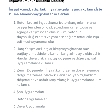
İnşaat Kumunun Kullanım Alanları;
İnşaat kumu, bir dizi farklı inşaat uygulamasında kullanılır. İşte
bu malzemenin yaygın kullanım alanları:
Beton Üretimi: İnşaat kumu, beton karışımlarının ana
bileşenlerinden biridir. Beton, kum, çimento, su ve
agrega karışımından oluşur. Kum, betonun
dayanıklılığını artırır ve yapıların sağlam temellerle inşa
edilmesine yardımcı olur.
Harç Karışımları: Harçlar, kireç veya çimento bazlı
bağlayıcı maddelerle kumun karıştırılmasıyla elde edilir.
Harçlar, duvarcılık, sıva, taş döşeme ve diğer yapısal
uygulamalarda kullanılır.
Zemin Döşemeleri: İnşaat kumu, zemin döşemelerinde
dolgu malzemesi olarak kullanılır. Yol yapımı, kaldırım
döşemeleri ve asfalt karışımları gibi uygulamalarda kum
kullanılır.
Şap Uygulamaları
Beton Uygulamaları
Duvar Uygulamaları