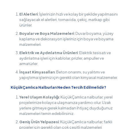
El Aletleri
: İşlerinizin hızlı ve kolay bir şekilde yapılmasını
sağlayacak el aletleri, tornavida, çekiç, matkap gibi
ürünler.
Boyalar ve Boya Malzemeleri
: Duvar boyama, yüzey
kaplama ve dekorasyon işleriniz için boya ve boyama
malzemeleri.
Elektrik ve Aydınlatma Ürünleri
: Elektrik tesisatı ve
aydınlatma işleri için kablolar, prizler, ampuller ve
armatürler.
İnşaat Kimyasalları
: Beton onarımı, su yalıtımı ve
yapıştırma işleriniz için gerekli olan kimyasal malzemeler.
KüçükÇamlıca Nalburları Neden Tercih Edilmelidir?
Yerel Ulaşım Kolaylığı
: KüçükÇamlıca nalburlar, yerel
projelerinize kolayca ulaşmanıza yardımcı olur. Uzak
yerlere gitmeye gerek kalmadan ihtiyaç duyduğunuz
malzemeleri temin edebilirsiniz.
Geniş Ürün Yelpazesi
: KüçükÇamlıca nalburlar, farklı
projeler için gerekli olan çok çeşitli malzemeleri