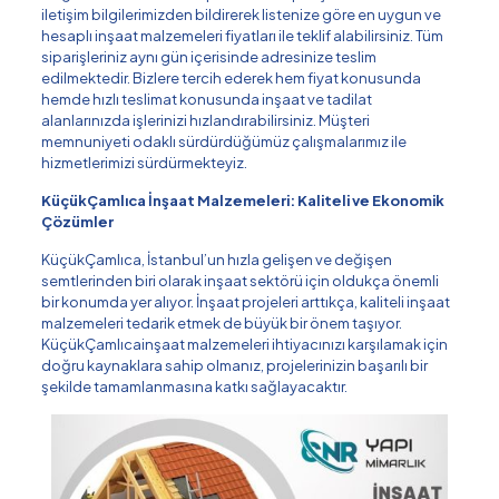
iletişim bilgilerimizden bildirerek listenize göre en uygun ve
hesaplı inşaat malzemeleri fiyatları ile teklif alabilirsiniz. Tüm
siparişleriniz aynı gün içerisinde adresinize teslim
edilmektedir. Bizlere tercih ederek hem fiyat konusunda
hemde hızlı teslimat konusunda inşaat ve tadilat
alanlarınızda işlerinizi hızlandırabilirsiniz. Müşteri
memnuniyeti odaklı sürdürdüğümüz çalışmalarımız ile
hizmetlerimizi sürdürmekteyiz.
KüçükÇamlıca İnşaat Malzemeleri: Kaliteli ve Ekonomik
Çözümler
KüçükÇamlıca, İstanbul’un hızla gelişen ve değişen
semtlerinden biri olarak inşaat sektörü için oldukça önemli
bir konumda yer alıyor. İnşaat projeleri arttıkça, kaliteli inşaat
malzemeleri tedarik etmek de büyük bir önem taşıyor.
KüçükÇamlıcainşaat malzemeleri ihtiyacınızı karşılamak için
doğru kaynaklara sahip olmanız, projelerinizin başarılı bir
şekilde tamamlanmasına katkı sağlayacaktır.