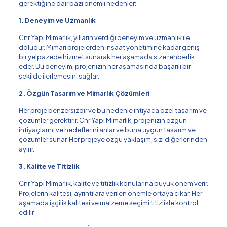
gerektiğine dair bazı önemli nedenler:
1. Deneyim ve Uzmanlık
Cnr Yapı Mimarlık, yılların verdiği deneyim ve uzmanlık ile
doludur. Mimari projelerden inşaat yönetimine kadar geniş
bir yelpazede hizmet sunarak her aşamada size rehberlik
eder. Bu deneyim, projenizin her aşamasında başarılı bir
şekilde ilerlemesini sağlar.
2. Özgün Tasarım ve Mimarlık Çözümleri
Her proje benzersizdir ve bu nedenle ihtiyaca özel tasarım ve
çözümler gerektirir. Cnr Yapı Mimarlık, projenizin özgün
ihtiyaçlarını ve hedeflerini anlar ve buna uygun tasarım ve
çözümler sunar. Her projeye özgü yaklaşım, sizi diğerlerinden
ayırır.
3. Kalite ve Titizlik
Cnr Yapı Mimarlık, kalite ve titizlik konularına büyük önem verir.
Projelerin kalitesi, ayrıntılara verilen önemle ortaya çıkar. Her
aşamada işçilik kalitesi ve malzeme seçimi titizlikle kontrol
edilir.