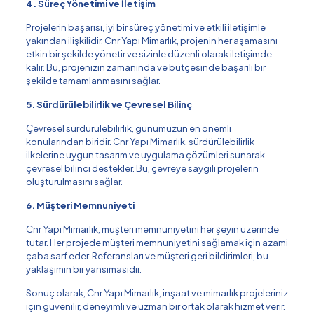
4. Süreç Yönetimi ve İletişim
Projelerin başarısı, iyi bir süreç yönetimi ve etkili iletişimle
yakından ilişkilidir. Cnr Yapı Mimarlık, projenin her aşamasını
etkin bir şekilde yönetir ve sizinle düzenli olarak iletişimde
kalır. Bu, projenizin zamanında ve bütçesinde başarılı bir
şekilde tamamlanmasını sağlar.
5. Sürdürülebilirlik ve Çevresel Bilinç
Çevresel sürdürülebilirlik, günümüzün en önemli
konularından biridir. Cnr Yapı Mimarlık, sürdürülebilirlik
ilkelerine uygun tasarım ve uygulama çözümleri sunarak
çevresel bilinci destekler. Bu, çevreye saygılı projelerin
oluşturulmasını sağlar.
6. Müşteri Memnuniyeti
Cnr Yapı Mimarlık, müşteri memnuniyetini her şeyin üzerinde
tutar. Her projede müşteri memnuniyetini sağlamak için azami
çaba sarf eder. Referansları ve müşteri geri bildirimleri, bu
yaklaşımın bir yansımasıdır.
Sonuç olarak, Cnr Yapı Mimarlık, inşaat ve mimarlık projeleriniz
için güvenilir, deneyimli ve uzman bir ortak olarak hizmet verir.