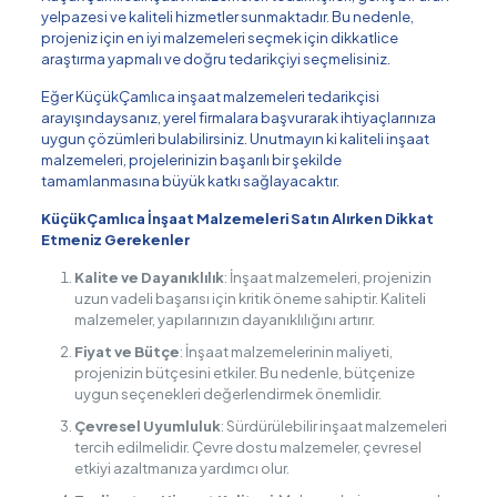
yelpazesi ve kaliteli hizmetler sunmaktadır. Bu nedenle,
projeniz için en iyi malzemeleri seçmek için dikkatlice
araştırma yapmalı ve doğru tedarikçiyi seçmelisiniz.
Eğer KüçükÇamlıca inşaat malzemeleri tedarikçisi
arayışındaysanız, yerel firmalara başvurarak ihtiyaçlarınıza
uygun çözümleri bulabilirsiniz. Unutmayın ki kaliteli inşaat
malzemeleri, projelerinizin başarılı bir şekilde
tamamlanmasına büyük katkı sağlayacaktır.
KüçükÇamlıca İnşaat Malzemeleri Satın Alırken Dikkat
Etmeniz Gerekenler
Kalite ve Dayanıklılık
: İnşaat malzemeleri, projenizin
uzun vadeli başarısı için kritik öneme sahiptir. Kaliteli
malzemeler, yapılarınızın dayanıklılığını artırır.
Fiyat ve Bütçe
: İnşaat malzemelerinin maliyeti,
projenizin bütçesini etkiler. Bu nedenle, bütçenize
uygun seçenekleri değerlendirmek önemlidir.
Çevresel Uyumluluk
: Sürdürülebilir inşaat malzemeleri
tercih edilmelidir. Çevre dostu malzemeler, çevresel
etkiyi azaltmanıza yardımcı olur.