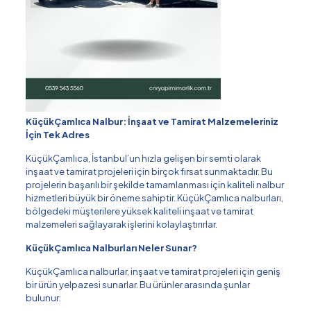
KüçükÇamlıca Nalbur: İnşaat ve Tamirat Malzemeleriniz
İçin Tek Adres
KüçükÇamlıca, İstanbul’un hızla gelişen bir semti olarak
inşaat ve tamirat projeleri için birçok fırsat sunmaktadır. Bu
projelerin başarılı bir şekilde tamamlanması için kaliteli nalbur
hizmetleri büyük bir öneme sahiptir. KüçükÇamlıca nalburları,
bölgedeki müşterilere yüksek kaliteli inşaat ve tamirat
malzemeleri sağlayarak işlerini kolaylaştırırlar.
KüçükÇamlıca Nalburları Neler Sunar?
KüçükÇamlıca nalburlar, inşaat ve tamirat projeleri için geniş
bir ürün yelpazesi sunarlar. Bu ürünler arasında şunlar
bulunur: