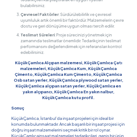
bulabilirsiniz.
Çevresel Faktörler
: Sürdürülebilirlik ve çevresel
uyumluluk artık önemli bir faktördür. Malzemelerin çevre
dostu ve geri dönüşüme uygun olması tercih edilir.
Teslimat Süreleri
: Proje sürecinizi yönetmek için
zamanında teslimatlar önemlidir. Tedarikçinin teslimat
performansını değerlendirmek için referansları kontrol
edebilirsiniz.
KüçükÇamlıca Alçıpan malzemesi, KüçükÇamlıca Çatı
malzemeleri, KüçükÇamlıca Kum, KüçükÇamlıca
Çimento, KüçükÇamlıca Kum Çimento, KüçükÇamlıca
Osb satan yerler, KüçükÇamlıca plywood satan yerler,
KüçükÇamlıca alçıpan satan yerler, KüçükÇamlıca en
yakın alçıpancı, KüçükÇamlıca En yakın nalbur,
KüçükÇamlıca kutu profil.
Sonuç
KüçükÇamlıca, İstanbul’da inşaat projeleri için ideal bir
konumda bulunmaktadır. Ancak başarılı bir inşaat projesi için
doğru inşaat malzemelerini seçmek kritik bir rol oynar.
KüçükÇamlıcainşaat malzemeleri tedarikçileri, geniş bir ürün