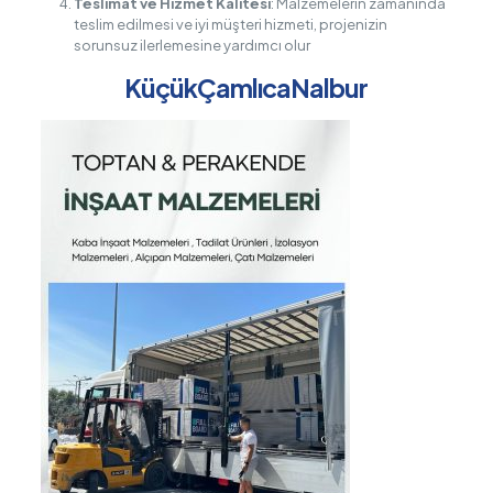
Teslimat ve Hizmet Kalitesi
: Malzemelerin zamanında
teslim edilmesi ve iyi müşteri hizmeti, projenizin
sorunsuz ilerlemesine yardımcı olur
KüçükÇamlıcaNalbur