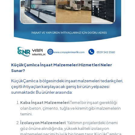
KüçükÇamlıca İnşaat Malzemeleri Hizmetleri Neler
Sunar?
KüçükÇamlıca bölgesindeki inşaat malzemeleri tedarikçileri,
çeşitli ihtiyaçları karşılayacak geniş bir ürün yelpazesi
sunmaktadır. Bu ürünler arasında:
Kaba İnşaat Malzemeleri
Temel bir inşaat gerekliliği
olan beton, çimento, tuğla ve kiremit gibi malzemelerin
temini.
İzolasyon Malzemeleri
: Yalıtımın projelerdeki önemi
göz önüne alındığında, yüksek kaliteli izolasyon
malzemeleri seçimi büyük bir önem taşır. KüçükÇamlıca