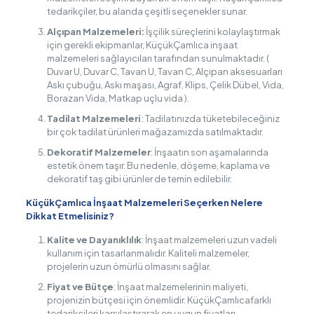
tedarikçiler, bu alanda çeşitli seçenekler sunar.
Alçıpan Malzemeleri:
İşçilik süreçlerini kolaylaştırmak
için gerekli ekipmanlar, KüçükÇamlıca inşaat
malzemeleri sağlayıcıları tarafından sunulmaktadır. (
Duvar U, Duvar C, Tavan U, Tavan C, Alçıpan aksesuarları
Askı çubuğu, Askı maşası, Agraf, Klips, Çelik Dübel, Vida,
Borazan Vida, Matkap uçlu vida ).
Tadilat Malzemeleri
: Tadilatınızda tüketebileceğiniz
bir çok tadilat ürünleri mağazamızda satılmaktadır.
Dekoratif Malzemeler
: İnşaatın son aşamalarında
estetik önem taşır. Bu nedenle, döşeme, kaplama ve
dekoratif taş gibi ürünler de temin edilebilir.
KüçükÇamlıca İnşaat Malzemeleri Seçerken Nelere
Dikkat Etmelisiniz?
Kalite ve Dayanıklılık
: İnşaat malzemeleri uzun vadeli
kullanım için tasarlanmalıdır. Kaliteli malzemeler,
projelerin uzun ömürlü olmasını sağlar.
Fiyat ve Bütçe
: İnşaat malzemelerinin maliyeti,
projenizin bütçesi için önemlidir. KüçükÇamlıcafarklı
tedarikçileri karşılaştırarak en uygun fiyatları