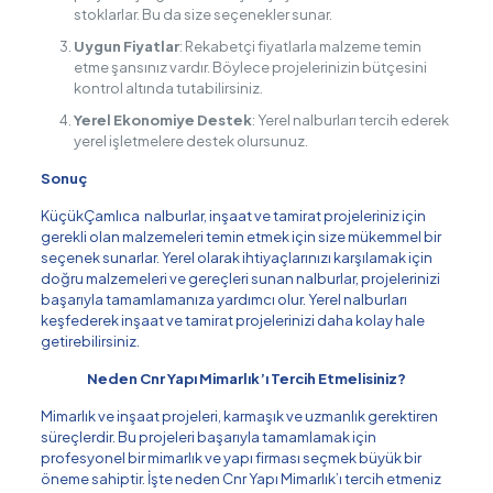
stoklarlar. Bu da size seçenekler sunar.
Uygun Fiyatlar
: Rekabetçi fiyatlarla malzeme temin
etme şansınız vardır. Böylece projelerinizin bütçesini
kontrol altında tutabilirsiniz.
Yerel Ekonomiye Destek
: Yerel nalburları tercih ederek
yerel işletmelere destek olursunuz.
Sonuç
KüçükÇamlıca nalburlar, inşaat ve tamirat projeleriniz için
gerekli olan malzemeleri temin etmek için size mükemmel bir
seçenek sunarlar. Yerel olarak ihtiyaçlarınızı karşılamak için
doğru malzemeleri ve gereçleri sunan nalburlar, projelerinizi
başarıyla tamamlamanıza yardımcı olur. Yerel nalburları
keşfederek inşaat ve tamirat projelerinizi daha kolay hale
getirebilirsiniz.
Neden Cnr Yapı Mimarlık’ı Tercih Etmelisiniz?
Mimarlık ve inşaat projeleri, karmaşık ve uzmanlık gerektiren
süreçlerdir. Bu projeleri başarıyla tamamlamak için
profesyonel bir mimarlık ve yapı firması seçmek büyük bir
öneme sahiptir. İşte neden Cnr Yapı Mimarlık’ı tercih etmeniz