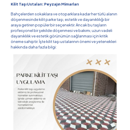
Kilit Taşı Ustaları: Peyzajın Mimarları
Bahçelerden sokaklara ve otoparklara kadar her türlü alanın
döşenmesinde kilit parke taşı, estetik ve dayanıklılığı bir
araya getiren popüler bir seçenektir. Ancak bu taşların
profesyonel bir şekilde döşenmesi ve bakımı, uzun vadeli
dayanıklılık ve estetik görünümün sağlanması için kritik
öneme sahiptir. İşte kilit taşı ustalarının önemi ve yetenekleri
hakkında daha fazla bilgi: