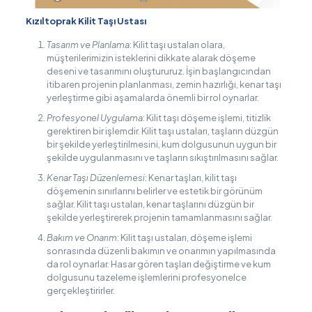
Kızıltoprak Kilit Taşı Ustası
Tasarım ve Planlama
: Kilit taşı ustaları olara,
müşterilerimizin isteklerini dikkate alarak döşeme
deseni ve tasarımını oluştururuz. İşin başlangıcından
itibaren projenin planlanması, zemin hazırlığı, kenar taşı
yerleştirme gibi aşamalarda önemli bir rol oynarlar.
Profesyonel Uygulama
: Kilit taşı döşeme işlemi, titizlik
gerektiren bir işlemdir. Kilit taşı ustaları, taşların düzgün
bir şekilde yerleştirilmesini, kum dolgusunun uygun bir
şekilde uygulanmasını ve taşların sıkıştırılmasını sağlar.
Kenar Taşı Düzenlemesi
: Kenar taşları, kilit taşı
döşemenin sınırlarını belirler ve estetik bir görünüm
sağlar. Kilit taşı ustaları, kenar taşlarını düzgün bir
şekilde yerleştirerek projenin tamamlanmasını sağlar.
Bakım ve Onarım
: Kilit taşı ustaları, döşeme işlemi
sonrasında düzenli bakımın ve onarımın yapılmasında
da rol oynarlar. Hasar gören taşları değiştirme ve kum
dolgusunu tazeleme işlemlerini profesyonelce
gerçekleştirirler.