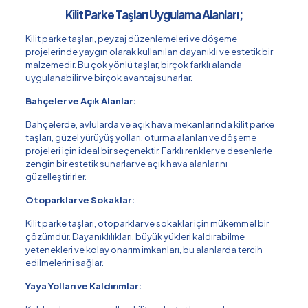
Kilit Parke Taşları Uygulama Alanları;
Kilit parke taşları, peyzaj düzenlemeleri ve döşeme
projelerinde yaygın olarak kullanılan dayanıklı ve estetik bir
malzemedir. Bu çok yönlü taşlar, birçok farklı alanda
uygulanabilir ve birçok avantaj sunarlar.
Bahçeler ve Açık Alanlar:
Bahçelerde, avlularda ve açık hava mekanlarında kilit parke
taşları, güzel yürüyüş yolları, oturma alanları ve döşeme
projeleri için ideal bir seçenektir. Farklı renkler ve desenlerle
zengin bir estetik sunarlar ve açık hava alanlarını
güzelleştirirler.
Otoparklar ve Sokaklar:
Kilit parke taşları, otoparklar ve sokaklar için mükemmel bir
çözümdür. Dayanıklılıkları, büyük yükleri kaldırabilme
yetenekleri ve kolay onarım imkanları, bu alanlarda tercih
edilmelerini sağlar.
Yaya Yolları ve Kaldırımlar: