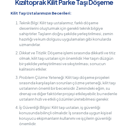
Kızıltoprak Kilit Parke Taşı Döşeme
Kilit Taşı Ustalarımızın Becerileri:
Teknik Bilgi
: Kilit taşı ustalarımız, farklı döşeme
desenlerini oluşturmak için gerekli teknik bilgiye
sahiptirler. Taşların doğru şekilde yerleştirilmesi, zemin
hazırlığı ve kum dolgusu uygulamaları gibi konularda
uzmandırlar.
Dikkat ve Titizlik
: Döşeme işlemi sırasında dikkatli ve titiz
olmak, kilit taşı ustaları için önemlidir. Her taşın düzgün
bir şekilde yerleştirilmesi ve sıkıştırılması, sonucun
kalitesini etkiler.
Problem Çözme Yeteneği
: Kilit taşı döşeme projeleri
sırasında karşılaşılan sorunları çözme yeteneği, kilit taşı
ustalarının önemli bir becerisidir. Zemindeki eğim, su
drenajı ve diğer faktörler projeyi etkileyebilir, bu nedenle
ustaların hızlı ve etkili çözümler üretebilmesi gerekir.
İş Güvenliği Bilgisi
: Kilit taşı ustaları, iş güvenliği
konusunda bilinçli olmalıdır. İş sırasında uygun kişisel
koruyucu ekipmanların kullanımı ve işçilerin güvenliği
önemlidir.