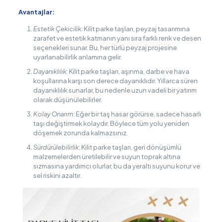
Avantajlar:
Estetik Çekicilik
: Kilit parke taşları, peyzaj tasarımına
zarafet ve estetik katmanın yanı sıra farklı renk ve desen
seçenekleri sunar. Bu, her türlü peyzaj projesine
uyarlanabilirlik anlamına gelir.
Dayanıklılık
: Kilit parke taşları, aşınma, darbe ve hava
koşullarına karşı son derece dayanıklıdır. Yıllarca süren
dayanıklılık sunarlar, bu nedenle uzun vadeli bir yatırım
olarak düşünülebilirler.
Kolay Onarım
: Eğer bir taş hasar görürse, sadece hasarlı
taşı değiştirmek kolaydır. Böylece tüm yolu yeniden
döşemek zorunda kalmazsınız.
Sürdürülebilirlik
: Kilit parke taşları, geri dönüşümlü
malzemelerden üretilebilir ve suyun toprak altına
sızmasına yardımcı olurlar, bu da yeraltı suyunu korur ve
sel riskini azaltır.