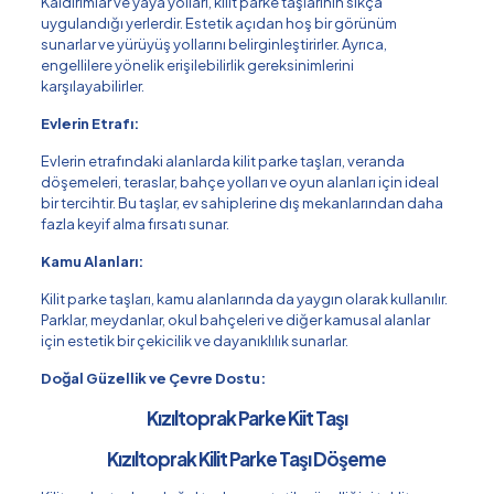
Kaldırımlar ve yaya yolları, kilit parke taşlarının sıkça
uygulandığı yerlerdir. Estetik açıdan hoş bir görünüm
sunarlar ve yürüyüş yollarını belirginleştirirler. Ayrıca,
engellilere yönelik erişilebilirlik gereksinimlerini
karşılayabilirler.
Evlerin Etrafı:
Evlerin etrafındaki alanlarda kilit parke taşları, veranda
döşemeleri, teraslar, bahçe yolları ve oyun alanları için ideal
bir tercihtir. Bu taşlar, ev sahiplerine dış mekanlarından daha
fazla keyif alma fırsatı sunar.
Kamu Alanları:
Kilit parke taşları, kamu alanlarında da yaygın olarak kullanılır.
Parklar, meydanlar, okul bahçeleri ve diğer kamusal alanlar
için estetik bir çekicilik ve dayanıklılık sunarlar.
Doğal Güzellik ve Çevre Dostu:
Kızıltoprak Parke Kiit Taşı
Kızıltoprak Kilit Parke Taşı Döşeme