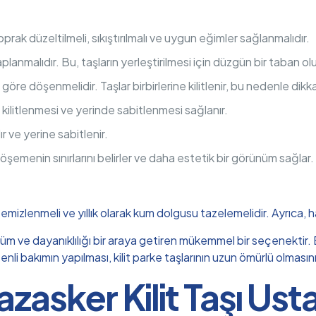
oprak düzeltilmeli, sıkıştırılmalı ve uygun eğimler sağlanmalıdır.
planmalıdır. Bu, taşların yerleştirilmesi için düzgün bir taban ol
göre döşenmelidir. Taşlar birbirlerine kilitlenir, bu nedenle dikkat
n kilitlenmesi ve yerinde sabitlenmesi sağlanır.
lır ve yerine sabitlenir.
öşemenin sınırlarını belirler ve daha estetik bir görünüm sağlar.
 temizlenmeli ve yıllık olarak kum dolgusu tazelemelidir. Ayrıca, 
nüm ve dayanıklılığı bir araya getiren mükemmel bir seçenektir. Bu
i bakımın yapılması, kilit parke taşlarının uzun ömürlü olmasını
azasker Kilit Taşı Usta