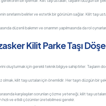
lik gerektiren bir işlemdir. Kilit taşı ustaları, taşların düzgün bir
enin sınırlarını belirler ve estetik bir görünüm sağlar. Kilit taşı u
sonrasında düzenli bakımın ve onarımın yapılmasında da rol oynar
asker Kilit Parke Taşı Dö
erini oluşturmak için gerekli teknik bilgiye sahiptirler. Taşların 
z olmak, kilit taşı ustaları için önemlidir. Her taşın düzgün bir şek
 sırasında karşılaşılan sorunları çözme yeteneği, kilit taşı ustala
n hızlı ve etkili çözümler üretebilmesi gerekir.