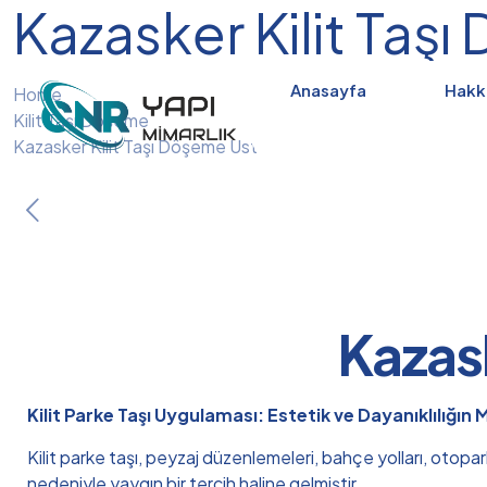
Kazasker Kilit Taş
Anasayfa
Hakk
Home
Kilit Taşı Döşeme
Kazasker Kilit Taşı Döşeme Ustası
Kazask
Kilit Parke Taşı Uygulaması: Estetik ve Dayanıklılığın
Kilit parke taşı, peyzaj düzenlemeleri, bahçe yolları, otopa
nedeniyle yaygın bir tercih haline gelmiştir.