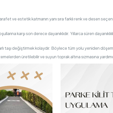
 zarafet ve estetik katmanın yanı sıra farklı renk ve desen seçene
oşullarına karşı son derece dayanıklıdır. Yıllarca süren dayanıklıl
arlı taşı değiştirmek kolaydır. Böylece tüm yolu yeniden döşe
zemelerden üretilebilir ve suyun toprak altına sızmasına yardımcı o