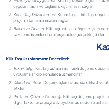
Profesyonel Uygulama
: Kilit taşı döşeme işlemi, titiz
uygulanmasını ve taşların sıkıştırılmasını sağlar.
Kenar Taşı Düzenlemesi
: Kenar taşları, kilit taşı döşem
projenin tamamlanmasını sağlar.
Bakım ve Onarım
: Kilit taşı ustaları, döşeme işlemi 
tazeleme işlemlerini profesyonelce gerçekleştirirler.
Kaz
Kilit Taşı Ustalarımızın Becerileri:
Teknik Bilgi
: Kilit taşı ustalarımız, farklı döşeme desenl
uygulamaları gibi konularda uzmandırlar.
Dikkat ve Titizlik
: Döşeme işlemi sırasında dikkatli ve titi
etkiler.
Problem Çözme Yeteneği
: Kilit taşı döşeme projeleri
diğer faktörler projeyi etkileyebilir, bu nedenle ustaları