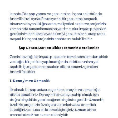
İstanbul’da şap yapımı ve şap ustaları, inşaat sektöründe
önemli bir rol oynar. Profesyonel bir şap ustası seçmek,
binanızın dayanıklılığını artırır, maliyetleri azaltır ve projenizin
zamanında tamamlanmasına yardımcı olur. İnşaat projenizin
gereksinimlerini karşılayacak en iyi şap ustalarını araştırarak,
başarılı bir inşaat projesinin anahtarını bulabilirsiniz.
Şap Ustası Ararken Dikkat Etmeniz Gerekenler
Zemin hazırlığı, bir inşaat projesinin temel adımlarından biridir
ve doğru bir şekilde yapılmadığında ciddi sorunlara yol
açabilir. İşte şap ustası ararken dikkat etmeniz gereken
önemli faktörler:
1. Deneyim ve Uzmanlık
İlk olarak, bir şap ustası seçerken deneyim ve uzmanlığa
dikkat etmelisiniz. Deneyimli bir ustaya sahip olmak, işin
doğru bir şekilde yapılacağının bir göstergesidir. Uzmanlık,
özellikle projenizin özel gereksinimleri varsa önemlidir.
İstediğiniz sonucu elde etmek için işinizi uzman birine
emanet etmek her zaman daha iyidir.