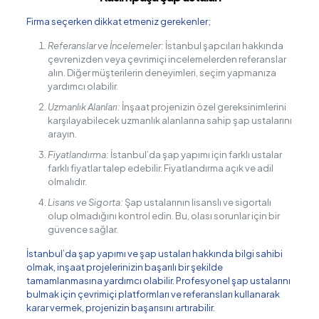
Firma seçerken dikkat etmeniz gerekenler;
Referanslar ve İncelemeler:
İstanbul şapcıları hakkında
çevrenizden veya çevrimiçi incelemelerden referanslar
alın. Diğer müşterilerin deneyimleri, seçim yapmanıza
yardımcı olabilir.
Uzmanlık Alanları:
İnşaat projenizin özel gereksinimlerini
karşılayabilecek uzmanlık alanlarına sahip şap ustalarını
arayın.
Fiyatlandırma:
İstanbul’da şap yapımı için farklı ustalar
farklı fiyatlar talep edebilir. Fiyatlandırma açık ve adil
olmalıdır.
Lisans ve Sigorta:
Şap ustalarının lisanslı ve sigortalı
olup olmadığını kontrol edin. Bu, olası sorunlar için bir
güvence sağlar.
İstanbul’da şap yapımı ve şap ustaları hakkında bilgi sahibi
olmak, inşaat projelerinizin başarılı bir şekilde
tamamlanmasına yardımcı olabilir. Profesyonel şap ustalarını
bulmak için çevrimiçi platformları ve referansları kullanarak
karar vermek, projenizin başarısını artırabilir.