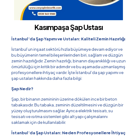
Kasımpaşa Şap Ustası
İstanbul’da Şap Yapımı ve Ustaları: Kaliteli Zemin Hazırlığı
İstanbul’un inşaat sektörü hızla büyümeye devam ediyor ve
bu büyümenin temel bileşenlerinden biri, sağlam ve düzgün
zemin hazırlığıdır. Zemin hazırlığı, binanın dayanıklılığı ve uzun
ömürlülüğü için kritik bir adımdır ve bu aşamada uzmanlaşmış
profesyonellere ihtiyaç vardır. İşte İstanbul’da şap yapımı ve
şap ustaları hakkında daha fazla bilgi:
Şap Nedir?
Şap, bir binanın zemininin üzerine dökülen ince bir beton
tabakasıdır. Bu tabaka, zeminin düzeltilmesini ve düzgün bir
yüzey oluşturulmasını sağlar. Ayrıca elektrik tesisatı, su
tesisatı ve ısıtma sistemleri gibi alt yapı çalışmalarını
saklamak için de kullanılabilir.
İstanbul’da Şap Ustaları: Neden Profesyonellere İhtiyaç