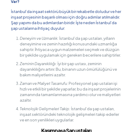
Var?
İstanbul’da inşaat sektörü büyük bir rekabetle doludur ve her
inşaat projesinin başarılı olması için doğru adımlar atılmalıdır.
Şap yapımı da bu adımlardan biridir. İşte neden İstanbul’da
şap ustalarına ihtiyaç duyulur:
Deneyim ve Uzmanlık:
İstanbul’da şap ustaları, yılların
deneyimine ve zemin hazırlığı konusundaki uzmanlığa
sahiptir. İhtiyaca uygun malzemeleri seçmek ve düzgün
bir şekilde uygulamak için gereken becerilere sahiptirler.
Zeminin Dayanıklılığı:
İyi bir şap ustası, zeminin
dayanıklılığını artırır. Bu, binanın uzun ömürlülüğünü ve
bakım maliyetlerini azaltır.
Zaman ve Maliyet Tasarrufu:
Profesyonel şap ustaları işi
hızlı ve etkili bir şekilde yaparlar, bu da inşaat projelerinin
zamanında tamamlanmasına yardımcı olur ve maliyetleri
azaltır.
Teknolojik Gelişmeleri Takip:
İstanbul’da şap ustaları,
inşaat sektöründeki teknolojik gelişmeleri takip ederler
ve en son yenilikleri uygularlar.
Kasımpaşa Şap ustaları