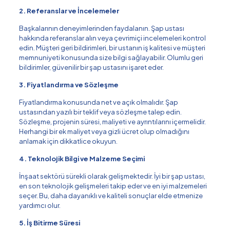
2. Referanslar ve İncelemeler
Başkalarının deneyimlerinden faydalanın. Şap ustası
hakkında referanslar alın veya çevrimiçi incelemeleri kontrol
edin. Müşteri geri bildirimleri, bir ustanın iş kalitesi ve müşteri
memnuniyeti konusunda size bilgi sağlayabilir. Olumlu geri
bildirimler, güvenilir bir şap ustasını işaret eder.
3. Fiyatlandırma ve Sözleşme
Fiyatlandırma konusunda net ve açık olmalıdır. Şap
ustasından yazılı bir teklif veya sözleşme talep edin.
Sözleşme, projenin süresi, maliyeti ve ayrıntılarını içermelidir.
Herhangi bir ek maliyet veya gizli ücret olup olmadığını
anlamak için dikkatlice okuyun.
4. Teknolojik Bilgi ve Malzeme Seçimi
İnşaat sektörü sürekli olarak gelişmektedir. İyi bir şap ustası,
en son teknolojik gelişmeleri takip eder ve en iyi malzemeleri
seçer. Bu, daha dayanıklı ve kaliteli sonuçlar elde etmenize
yardımcı olur.
5. İş Bitirme Süresi