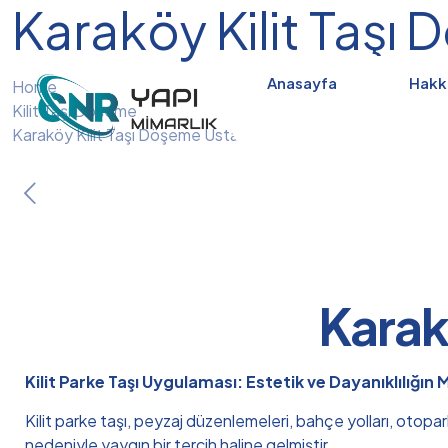
Karaköy Kilit Taşı
Anasayfa
Hakk
Home
Kilit Taşı Döşeme
Karaköy Kilit Taşı Döşeme Ustası
Karak
Kilit Parke Taşı Uygulaması: Estetik ve Dayanıklılığın
Kilit parke taşı, peyzaj düzenlemeleri, bahçe yolları, otopa
nedeniyle yaygın bir tercih haline gelmiştir.