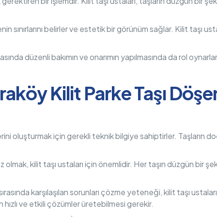
lik gerektiren bir işlemdir. Kilit taşı ustaları, taşların düzgün bir
enin sınırlarını belirler ve estetik bir görünüm sağlar. Kilit taşı u
sonrasında düzenli bakımın ve onarımın yapılmasında da rol oynar
raköy Kilit Parke Taşı Döş
erini oluşturmak için gerekli teknik bilgiye sahiptirler. Taşların 
z olmak, kilit taşı ustaları için önemlidir. Her taşın düzgün bir şek
 sırasında karşılaşılan sorunları çözme yeteneği, kilit taşı ustala
n hızlı ve etkili çözümler üretebilmesi gerekir.