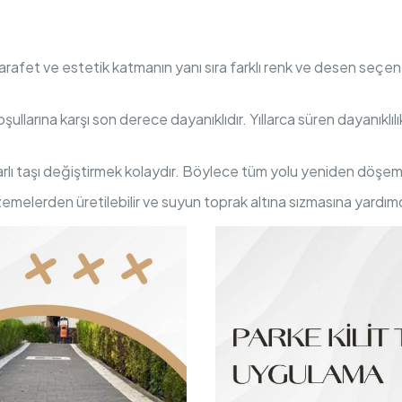
 zarafet ve estetik katmanın yanı sıra farklı renk ve desen seçene
oşullarına karşı son derece dayanıklıdır. Yıllarca süren dayanıklıl
arlı taşı değiştirmek kolaydır. Böylece tüm yolu yeniden döşe
zemelerden üretilebilir ve suyun toprak altına sızmasına yardımcı o