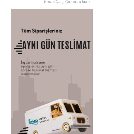
KapalıÇarşı Çimento kum