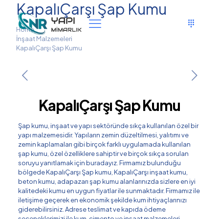
KapalıÇarşı Şap Kumu
Home
İnşaat Malzemeleri
KapalıÇarşı Şap Kumu
KapalıÇarşı Şap Kumu
Şap kumu, inşaat ve yapı sektöründe sıkça kullanılan özel bir
yapı malzemesidir. Yapıların zemin düzeltilmesi, yalıtımı ve
zemin kaplamaları gibi birçok farklı uygulamada kullanılan
şap kumu, özel özelliklere sahiptir ve birçok sıkça sorulan
soruyu yanıtlamak için buradayız. Firmamız bulunduğu
bölgede KapalıÇarşı Şap kumu, KapalıÇarşı inşaat kumu,
beton kumu, adapazarı şap kumu alanlarınızda sizlere en iyi
kalitedeki kumu en uygun fiyatlar ile sunmaktadır. Firmamız ile
iletişime geçerek en ekonomik şekilde kum ihtiyaçlarınızı
giderebilirsiniz. Adrese teslimat ve kapıda ödeme
seçeneklerimizi ile kum, çimento ve inşaat malzemeleri