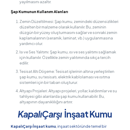
yayılmasını azaltır.
Şap Kumunun Kullanım Alanları
Zemin Düzeltilmesi: Şap kumu, zemindeki düzensizlikleri
düzelten bir malzeme olarak kullanılır. Bu, zeminin
düzgün bir yüzey oluşturmasını sağlar ve sonraki zemin
kaplamalarının (seramik, laminat, vb.) uygulanmasına
yardımcı olur.
Isı ve Ses Yalıtımı: Şap kumu, ısı ve ses yalıtımı sağlamak
için kullanılır. Özellikle zemin yalıtımında sıkça tercih
edilir.
Tesisat Altı Döşeme: Tesisat işlerinin altına yerleştirilen
şap kumu, su tesisatı, elektrik kablolaması ve ısıtma
sistemleri için bir taban oluşturur.
Altyapı Projeleri: Altyapı projeleri, yollar, kaldırımlar ve su
tahliyesi gibi alanlarda şap kumu kullanabilir. Bu,
altyapının dayanıklılığını artırır.
KapalıÇarşı
İnşaat Kumu
KapalıÇarşı İnşaat kumu
, inşaat sektöründe temel bir