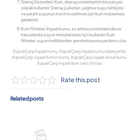
Drenaj Sistemleri: Kum, drenaj sistemlerinin bir parçası
olarak kullanılır. Drenaj çukurları, yağmur suyu tahliyesi
ve yeraltı suyunun kontrol edilmesi için kum malzemesi
gerektirir.
Kum Filtreleri: İnşaat kumu, su arıtma sistemlerinde ve
havuzlarda suyun temizlenmesi için kullanılır. Kum
filtreleri, suyun kirliliklerden arındırılmasına yardımcı olur.
KapalıÇarşı İnşaat kumu, KapalıÇarşı inşaat kumu satan yerler,
KapalıÇarşı inşaat beton kumu, KapalıÇarşı inşaat duvar kumu,
KapalıÇarşı inşaat kum satış firması
Rate this post
Related posts