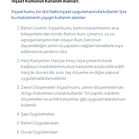
İnşaat Kumunun Kullanım Alanları;
İnşaat kumu, bir dizi farklı inşaat uygulamasında kullanılır. İşte
bu malzemenin yaygın kullanım alanları:
Beton Üretimi: İnşaat kumu, beton karışımlarının ana
bileşenlerinden biridir. Beton, kum, çimento, su ve
agrega karışımından oluşur. Kum, betonun
dayanıklılığını artırır ve yapıların sağlam temellerle inşa
edilmesine yardımcı olur.
Harç Karışımları: Harçlar, kireç veya çimento bazlı
bağlayıcı maddelerle kumun karıştırılmasıyla elde edilir.
Harçlar, duvarcılık, sıva, taş döşeme ve diğer yapısal
uygulamalarda kullanılır.
Zemin Döşemeleri: İnşaat kumu, zemin döşemelerinde
dolgu malzemesi olarak kullanılır. Yol yapımı, kaldırım
döşemeleri ve asfalt karışımları gibi uygulamalarda kum
kullanılır.
Şap Uygulamaları
Beton Uygulamaları
Duvar Uygulamaları