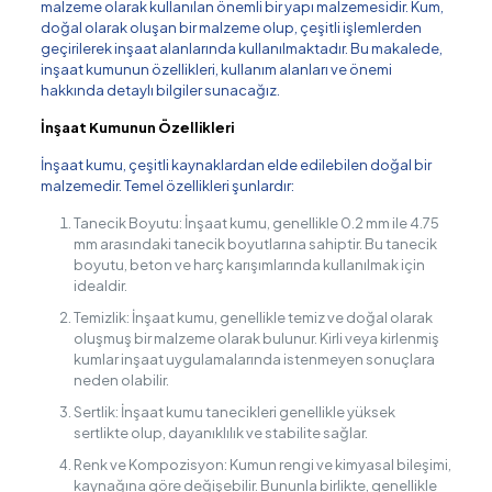
malzeme olarak kullanılan önemli bir yapı malzemesidir. Kum,
doğal olarak oluşan bir malzeme olup, çeşitli işlemlerden
geçirilerek inşaat alanlarında kullanılmaktadır. Bu makalede,
inşaat kumunun özellikleri, kullanım alanları ve önemi
hakkında detaylı bilgiler sunacağız.
İnşaat Kumunun Özellikleri
İnşaat kumu, çeşitli kaynaklardan elde edilebilen doğal bir
malzemedir. Temel özellikleri şunlardır:
Tanecik Boyutu: İnşaat kumu, genellikle 0.2 mm ile 4.75
mm arasındaki tanecik boyutlarına sahiptir. Bu tanecik
boyutu, beton ve harç karışımlarında kullanılmak için
idealdir.
Temizlik: İnşaat kumu, genellikle temiz ve doğal olarak
oluşmuş bir malzeme olarak bulunur. Kirli veya kirlenmiş
kumlar inşaat uygulamalarında istenmeyen sonuçlara
neden olabilir.
Sertlik: İnşaat kumu tanecikleri genellikle yüksek
sertlikte olup, dayanıklılık ve stabilite sağlar.
Renk ve Kompozisyon: Kumun rengi ve kimyasal bileşimi,
kaynağına göre değişebilir. Bununla birlikte, genellikle