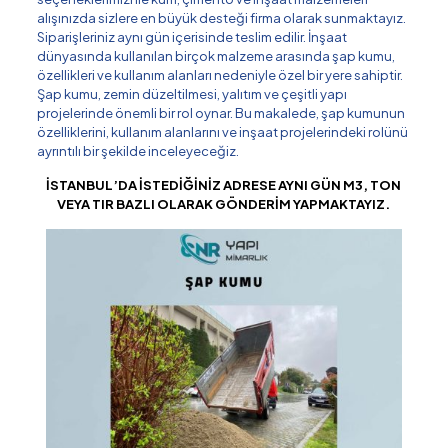
alışınızda sizlere en büyük desteği firma olarak sunmaktayız.
Siparişleriniz aynı gün içerisinde teslim edilir. İnşaat
dünyasında kullanılan birçok malzeme arasında şap kumu,
özellikleri ve kullanım alanları nedeniyle özel bir yere sahiptir.
Şap kumu, zemin düzeltilmesi, yalıtım ve çeşitli yapı
projelerinde önemli bir rol oynar. Bu makalede, şap kumunun
özelliklerini, kullanım alanlarını ve inşaat projelerindeki rolünü
ayrıntılı bir şekilde inceleyeceğiz.
İSTANBUL’DA İSTEDİĞİNİZ ADRESE AYNI GÜN M3, TON
VEYA TIR BAZLI OLARAK GÖNDERİM YAPMAKTAYIZ.