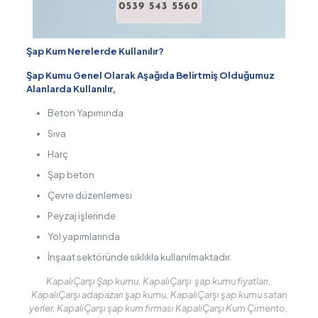
Şap Kum Nerelerde Kullanılır?
Şap Kumu Genel Olarak Aşağıda Belirtmiş Olduğumuz
Alanlarda Kullanılır,
Beton Yapımında
Sıva
Harç
Şap beton
Çevre düzenlemesi
Peyzaj işlerinde
Yol yapımlarında
İnşaat sektöründe sıklıkla kullanılmaktadır.
KapalıÇarşı Şap kumu, KapalıÇarşı şap kumu fiyatları,
KapalıÇarşı adapazarı şap kumu, KapalıÇarşı şap kumu satan
yerler, KapalıÇarşı şap kum firması KapalıÇarşı Kum Çimento,