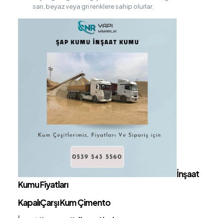
sarı, beyaz veya gri renklere sahip olurlar.
İnşaat
Kumu Fiyatları
KapalıÇarşı Kum Çimento