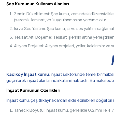
Şap Kumunun Kullanım Alanları
Zemin Düzeltilmesi: Şap kumu, zemindeki düzensizlikleri
(seramik, laminat, vb.) uygulanmasına yardımcı olur.
Isı ve Ses Yalıtımı: Şap kumu, ısı ve ses yalıtımı sağlamak 
Tesisat Altı Döşeme: Tesisat işlerinin altına yerleştirile
Altyapı Projeleri: Altyapı projeleri, yollar, kaldırımlar ve 
Kadıköy İnşaat kumu
, inşaat sektöründe temel bir malzem
geçirilerek inşaat alanlarında kullanılmaktadır. Bu makalede,
İnşaat Kumunun Özellikleri
İnşaat kumu, çeşitli kaynaklardan elde edilebilen doğal bir m
Tanecik Boyutu: İnşaat kumu, genellikle 0.2 mm ile 4.75