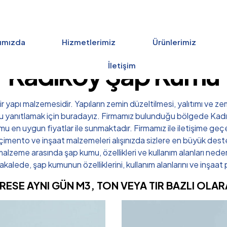
ımızda
Hizmetlerimiz
Ürünlerimiz
Kadıköy Şap Kumu
İletişim
 yapı malzemesidir. Yapıların zemin düzeltilmesi, yalıtımı ve ze
oruyu yanıtlamak için buradayız. Firmamız bulunduğu bölgede K
mu en uygun fiyatlar ile sunmaktadır. Firmamız ile iletişime geçe
imento ve inşaat malzemeleri alışınızda sizlere en büyük desteğ
 malzeme arasında şap kumu, özellikleri ve kullanım alanları nede
akalede, şap kumunun özelliklerini, kullanım alanlarını ve inşaat 
DRESE AYNI GÜN M3, TON VEYA TIR BAZLI OL