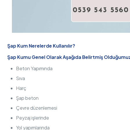
Şap Kum Nerelerde Kullanılır?
Şap Kumu Genel Olarak Aşağıda Belirtmiş Olduğumuz A
Beton Yapımında
Sıva
Harç
Şap beton
Çevre düzenlemesi
Peyzaj işlerinde
Yol yapımlarında