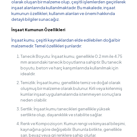
olarak oluşan bir malzeme olup, çeşitli işlemlerden geçirilerek
inşaat alanlarında kullanılmaktadır. Bu makalede, inşaat
kumunun özellikleri, kullanım alanları ve önemi hakkında
detaylı bilgiler sunacağız.
İnşaat Kumunun Özellikleri
İnşaat kumu, çeşitli kaynaklardan elde edilebilen doğal bir
malzemedir. Temel özellikleri şunlardır:
Tanecik Boyutu: İnşaat kumu, genellikle 0.2 mm ile 4.75
mm arasındaki tanecik boyutlarına sahiptir. Bu tanecik
boyutu, beton ve harç karışımlarında kullanılmak için
idealdir.
Temizlik: İnşaat kumu, genellikle temiz ve doğal olarak
oluşmuş bir malzeme olarak bulunur. Kirli veya kirlenmiş
kumlar inşaat uygulamalarında istenmeyen sonuçlara
neden olabilir.
Sertlik: İnşaat kumu tanecikleri genellikle yüksek
sertlikte olup, dayanıklılık ve stabilite sağlar.
Renk ve Kompozisyon: Kumun rengi ve kimyasal bileşimi,
kaynağına göre değişebilir. Bununla birlikte, genellikle
sarı, beyaz veya gri renklere sahip olurlar.