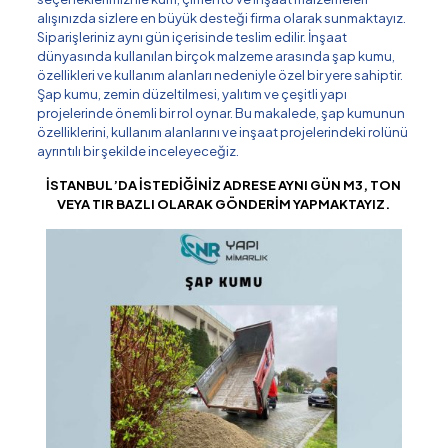
alışınızda sizlere en büyük desteği firma olarak sunmaktayız.
Siparişleriniz aynı gün içerisinde teslim edilir. İnşaat
dünyasında kullanılan birçok malzeme arasında şap kumu,
özellikleri ve kullanım alanları nedeniyle özel bir yere sahiptir.
Şap kumu, zemin düzeltilmesi, yalıtım ve çeşitli yapı
projelerinde önemli bir rol oynar. Bu makalede, şap kumunun
özelliklerini, kullanım alanlarını ve inşaat projelerindeki rolünü
ayrıntılı bir şekilde inceleyeceğiz.
İSTANBUL’DA İSTEDİĞİNİZ ADRESE AYNI GÜN M3, TON
VEYA TIR BAZLI OLARAK GÖNDERİM YAPMAKTAYIZ.