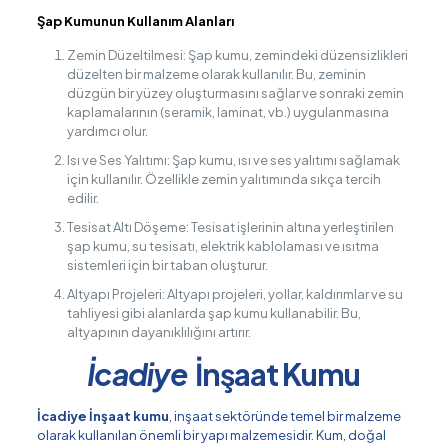
Şap Kumunun Kullanım Alanları
Zemin Düzeltilmesi: Şap kumu, zemindeki düzensizlikleri
düzelten bir malzeme olarak kullanılır. Bu, zeminin
düzgün bir yüzey oluşturmasını sağlar ve sonraki zemin
kaplamalarının (seramik, laminat, vb.) uygulanmasına
yardımcı olur.
Isı ve Ses Yalıtımı: Şap kumu, ısı ve ses yalıtımı sağlamak
için kullanılır. Özellikle zemin yalıtımında sıkça tercih
edilir.
Tesisat Altı Döşeme: Tesisat işlerinin altına yerleştirilen
şap kumu, su tesisatı, elektrik kablolaması ve ısıtma
sistemleri için bir taban oluşturur.
Altyapı Projeleri: Altyapı projeleri, yollar, kaldırımlar ve su
tahliyesi gibi alanlarda şap kumu kullanabilir. Bu,
altyapının dayanıklılığını artırır.
İcadiye
İnşaat Kumu
İcadiye İnşaat kumu
, inşaat sektöründe temel bir malzeme
olarak kullanılan önemli bir yapı malzemesidir. Kum, doğal