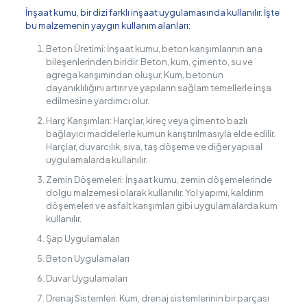
İnşaat kumu, bir dizi farklı inşaat uygulamasında kullanılır. İşte
bu malzemenin yaygın kullanım alanları:
Beton Üretimi: İnşaat kumu, beton karışımlarının ana
bileşenlerinden biridir. Beton, kum, çimento, su ve
agrega karışımından oluşur. Kum, betonun
dayanıklılığını artırır ve yapıların sağlam temellerle inşa
edilmesine yardımcı olur.
Harç Karışımları: Harçlar, kireç veya çimento bazlı
bağlayıcı maddelerle kumun karıştırılmasıyla elde edilir.
Harçlar, duvarcılık, sıva, taş döşeme ve diğer yapısal
uygulamalarda kullanılır.
Zemin Döşemeleri: İnşaat kumu, zemin döşemelerinde
dolgu malzemesi olarak kullanılır. Yol yapımı, kaldırım
döşemeleri ve asfalt karışımları gibi uygulamalarda kum
kullanılır.
Şap Uygulamaları
Beton Uygulamaları
Duvar Uygulamaları
Drenaj Sistemleri: Kum, drenaj sistemlerinin bir parçası