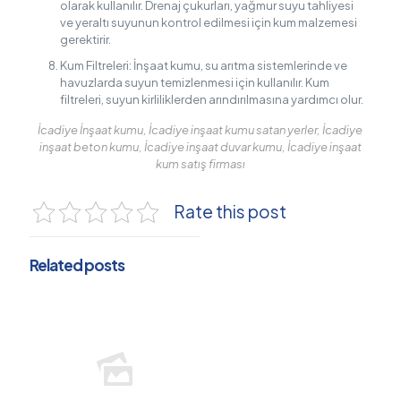
olarak kullanılır. Drenaj çukurları, yağmur suyu tahliyesi
ve yeraltı suyunun kontrol edilmesi için kum malzemesi
gerektirir.
Kum Filtreleri: İnşaat kumu, su arıtma sistemlerinde ve
havuzlarda suyun temizlenmesi için kullanılır. Kum
filtreleri, suyun kirliliklerden arındırılmasına yardımcı olur.
İcadiye İnşaat kumu, İcadiye inşaat kumu satan yerler, İcadiye
inşaat beton kumu, İcadiye inşaat duvar kumu, İcadiye inşaat
kum satış firması
Rate this post
Related posts