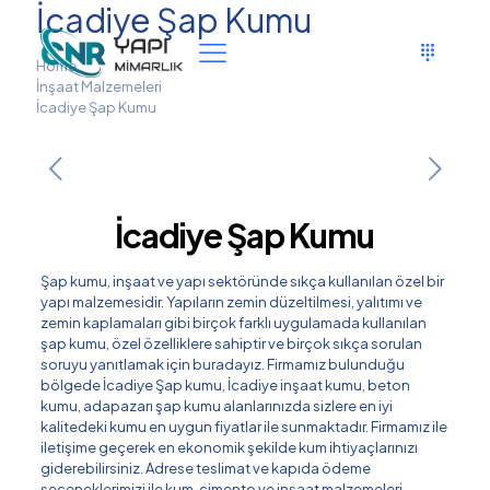
İcadiye Şap Kumu
Home
İnşaat Malzemeleri
İcadiye Şap Kumu
İcadiye Şap Kumu
Şap kumu, inşaat ve yapı sektöründe sıkça kullanılan özel bir
yapı malzemesidir. Yapıların zemin düzeltilmesi, yalıtımı ve
zemin kaplamaları gibi birçok farklı uygulamada kullanılan
şap kumu, özel özelliklere sahiptir ve birçok sıkça sorulan
soruyu yanıtlamak için buradayız. Firmamız bulunduğu
bölgede İcadiye Şap kumu, İcadiye inşaat kumu, beton
kumu, adapazarı şap kumu alanlarınızda sizlere en iyi
kalitedeki kumu en uygun fiyatlar ile sunmaktadır. Firmamız ile
iletişime geçerek en ekonomik şekilde kum ihtiyaçlarınızı
giderebilirsiniz. Adrese teslimat ve kapıda ödeme
seçeneklerimizi ile kum, çimento ve inşaat malzemeleri